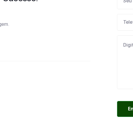
agem.
E