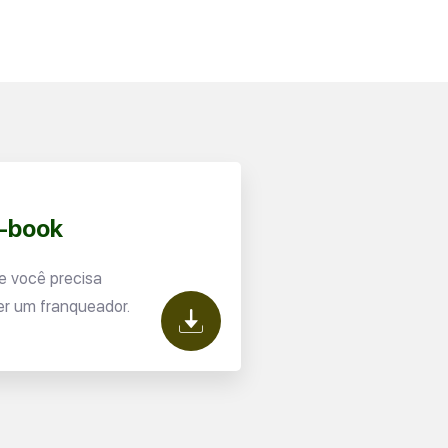
E-book
e você precisa
er um franqueador.