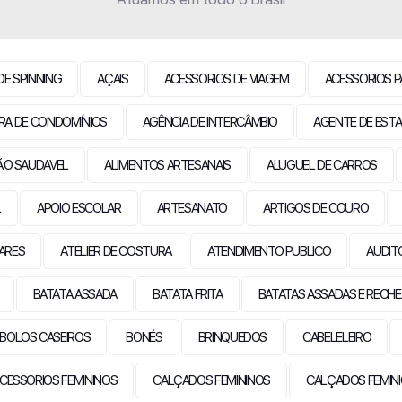
DE SPINNING
AÇAIS
ACESSORIOS DE VIAGEM
ACESSORIOS P
RA DE CONDOMÍNIOS
AGÊNCIA DE INTERCÂMBIO
AGENTE DE ESTA
ÃO SAUDAVEL
ALIMENTOS ARTESANAIS
ALUGUEL DE CARROS
L
APOIO ESCOLAR
ARTESANATO
ARTIGOS DE COURO
LARES
ATELIER DE COSTURA
ATENDIMENTO PUBLICO
AUDIT
BATATA ASSADA
BATATA FRITA
BATATAS ASSADAS E RECH
BOLOS CASEIROS
BONÉS
BRINQUEDOS
CABELELEIRO
CESSORIOS FEMININOS
CALÇADOS FEMININOS
CALÇADOS FEMIN