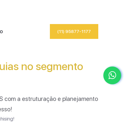
io
(11) 95877-1177
quias no segmento
S
com a estruturação e planejamento
esso!
hising!