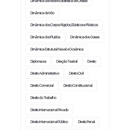
Dinâmica da Rede e Estatística de Cristais
Dinâmica de Vôo
Dinâmica dos Corpos Rígidos, Elásticos e Plásticos
Dinâmica dos Fluídos
Dinâmica dos Gases
Dinâmica Estrutural Naval e Oceânica
Diplomacia
Direção Teatral
Direito
Direito Administrativo
Direito Civil
Direito Comercial
Direito Constitucional
Direito do Trabalho
Direito Internacional Privado
Direito Internacional Público
Direito Penal