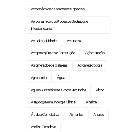
Aerodinâmica de Aeronaves Espaciais
Aerodinâmica dos Processos Geofísicos e
Interplanetários
Aeroelasticicidade
Aeronomia
Aeroportos; Projeto e Construção
Aglomeração
Aglomerados de Galáxias
Agrometeorologia
Agronomia
Água
Águas Subterráneas e Poços Profundos
Álcool
Alergologia e Imunologia Clínica
Álgebra
Álgebra Comutativa
Alimentos
Análise
Análise Complexa