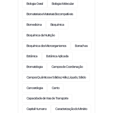
Biologia Geral
Biologia Molecular
Biomateriais e Materiais Biocompatíveis
Biomedicina
Bioquímica
Bioquímica da Nutrição
Bioquímica dos Microorganismos
Borrachas
Botânica
Botânica Aplicada
Bromatologia
Campos de Coordenação
Campos Quânticos e Sólidos, Hélio, Líquido, Sólido
Cancerologia
Canto
Capacidade de Vias de Transporte
Capital Humano
Caracterização do Minério