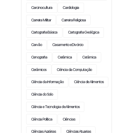
Carcinocultura
Cardiologia
Carreira Militar
Carreira Religiosa
Cartografia Básica
Cartografia Geológica
Carvão
Casamento e Divórcio
Cenografia
Cerâmica
Cerâmica
Cerâmicos
Ciência da Computação
Ciência da Informação
Ciência de Alimentos
Ciência do Solo
Ciência e Tecnologia de Alimentos
Ciência Política
Ciências
Ciências Agrárias
Ciências Atuarias