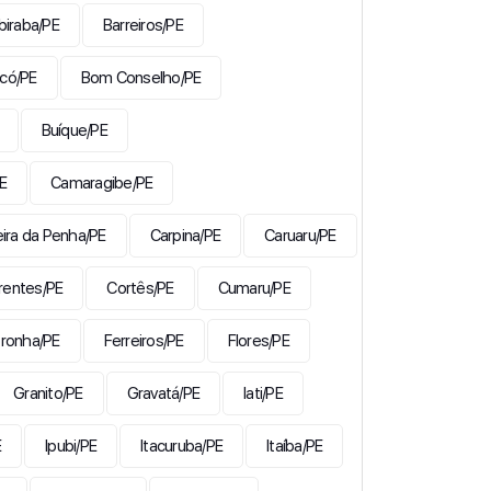
biraba/PE
Barreiros/PE
có/PE
Bom Conselho/PE
Buíque/PE
E
Camaragibe/PE
ira da Penha/PE
Carpina/PE
Caruaru/PE
rentes/PE
Cortês/PE
Cumaru/PE
ronha/PE
Ferreiros/PE
Flores/PE
Granito/PE
Gravatá/PE
Iati/PE
E
Ipubi/PE
Itacuruba/PE
Itaíba/PE