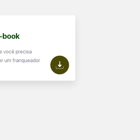
E-book
e você precisa
er um franqueador.