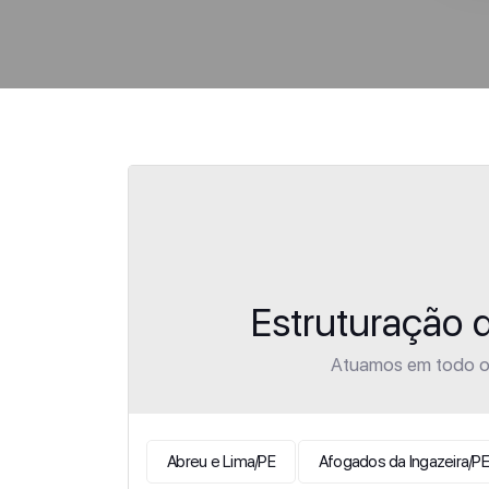
Estruturação 
Atuamos em todo o 
Abreu e Lima/PE
Afogados da Ingazeira/PE