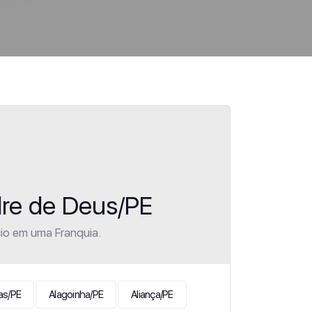
dre de Deus/PE
io em uma Franquia.
as/PE
Alagoinha/PE
Aliança/PE