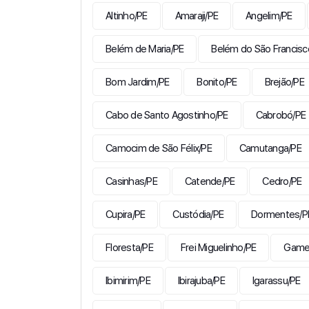
Altinho/PE
Amaraji/PE
Angelim/PE
Belém de Maria/PE
Belém do São Francisc
Bom Jardim/PE
Bonito/PE
Brejão/PE
Cabo de Santo Agostinho/PE
Cabrobó/PE
Camocim de São Félix/PE
Camutanga/PE
Casinhas/PE
Catende/PE
Cedro/PE
Cupira/PE
Custódia/PE
Dormentes/P
Floresta/PE
Frei Miguelinho/PE
Gamel
Ibimirim/PE
Ibirajuba/PE
Igarassu/PE