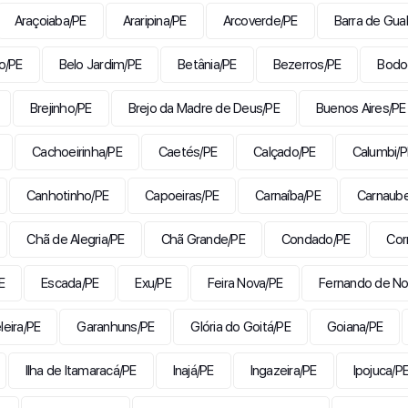
Araçoiaba/PE
Araripina/PE
Arcoverde/PE
Barra de Gua
o/PE
Belo Jardim/PE
Betânia/PE
Bezerros/PE
Bodo
Brejinho/PE
Brejo da Madre de Deus/PE
Buenos Aires/PE
Cachoeirinha/PE
Caetés/PE
Calçado/PE
Calumbi/P
Canhotinho/PE
Capoeiras/PE
Carnaíba/PE
Carnaube
Chã de Alegria/PE
Chã Grande/PE
Condado/PE
Cor
E
Escada/PE
Exu/PE
Feira Nova/PE
Fernando de No
eira/PE
Garanhuns/PE
Glória do Goitá/PE
Goiana/PE
Ilha de Itamaracá/PE
Inajá/PE
Ingazeira/PE
Ipojuca/P