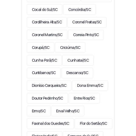
Cocal do Sul/SC
Concórdia/SC
Cordilheira Alta/SC
Coronel Freitas/SC
Coronel Martins/SC
Correia Pinto/SC
Corupá/SC
Criciúma/SC
Cunha Porã/SC
Cunhataí/SC
Curitibanos/SC
Descanso/SC
Dionísio Cerqueira/SC
Dona Emma/SC
Doutor Pedrinho/SC
Entre Rios/SC
Ermo/SC
Erval Velho/SC
Faxinal dos Guedes/SC
Flor do Sertão/SC