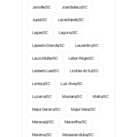
Joinville/SC
José Boiteux/SC
Jupiá/SC
Lacerdópolis/SC
Lages/SC
Laguna/SC
Lajeado Grande/SC
Laurentino/SC
Lauro Müller/SC
Lebon Régis/SC
Leoberto Leal/SC
Lindóia do Sul/SC
Lontras/SC
Luiz Alves/SC
Luzerna/SC
Macieira/SC
Mafra/SC
Major Gercino/SC
Major Vieira/SC
Maracajá/SC
Maravilha/SC
Marema/SC
Massaranduba/SC