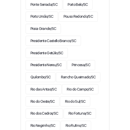
Ponte Serrada/SC
Porto Belo/SC
Porto União/SC
Pouso Redondo/SC
Praia Grande/SC
Presidente Castello Branco/SC
Presidente Getúlio/SC
Presidente Nereu/SC
Princesa/SC
Quilombo/SC
Rancho Queimado/SC
Rio das Antas/SC
Rio do Campo/SC
Rio do Oeste/SC
Rio do Sul/SC
Rio dos Cedros/SC
Rio Fortuna/SC
Rio Negrinho/SC
Rio Rufino/SC