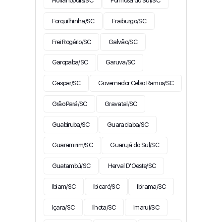
Florianópolis/SC
Formosa do Sul/SC
Forquilhinha/SC
Fraiburgo/SC
Frei Rogério/SC
Galvão/SC
Garopaba/SC
Garuva/SC
Gaspar/SC
Governador Celso Ramos/SC
Grão Pará/SC
Gravatal/SC
Guabiruba/SC
Guaraciaba/SC
Guaramirim/SC
Guarujá do Sul/SC
Guatambú/SC
Herval D'Oeste/SC
Ibiam/SC
Ibicaré/SC
Ibirama/SC
Içara/SC
Ilhota/SC
Imaruí/SC