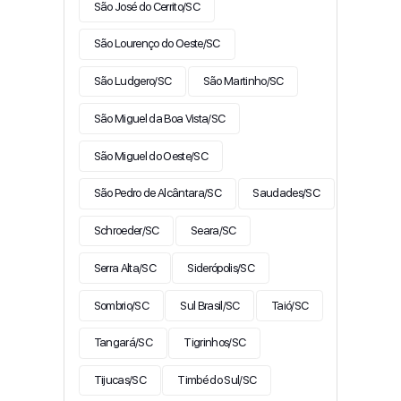
São José do Cerrito/SC
São Lourenço do Oeste/SC
São Ludgero/SC
São Martinho/SC
São Miguel da Boa Vista/SC
São Miguel do Oeste/SC
São Pedro de Alcântara/SC
Saudades/SC
Schroeder/SC
Seara/SC
Serra Alta/SC
Siderópolis/SC
Sombrio/SC
Sul Brasil/SC
Taió/SC
Tangará/SC
Tigrinhos/SC
Tijucas/SC
Timbé do Sul/SC