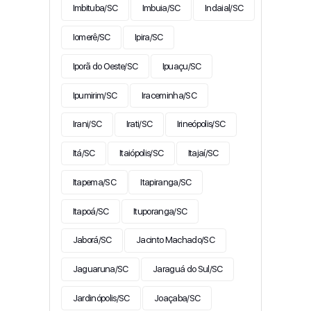
Imbituba/SC
Imbuia/SC
Indaial/SC
Iomerê/SC
Ipira/SC
Iporã do Oeste/SC
Ipuaçu/SC
Ipumirim/SC
Iraceminha/SC
Irani/SC
Irati/SC
Irineópolis/SC
Itá/SC
Itaiópolis/SC
Itajaí/SC
Itapema/SC
Itapiranga/SC
Itapoá/SC
Ituporanga/SC
Jaborá/SC
Jacinto Machado/SC
Jaguaruna/SC
Jaraguá do Sul/SC
Jardinópolis/SC
Joaçaba/SC