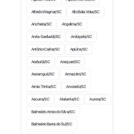
Alfredo Wagner/SC
Alto Bela Vista/SC
Anchieta/SC
Angelina/SC
Anita Garibaldi/SC
Anitápolis/SC
Antônio Carlos/SC
Apiúna/SC
Arabutã/SC
Araquari/SC
Araranguá/SC
Armazém/SC
Arroio Trinta/SC
Arvoredo/SC
Ascurra/SC
Atalanta/SC
Aurora/SC
Balneário Arroio do Silva/SC
Balneário Barra do Sul/SC