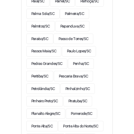
Paial/SC
Painel/SC
Palhoça/SC
Palma Sola/SC
Palmeira/SC
Palmitos/SC
Papanduva/SC
Paraíso/SC
Passo de Torres/SC
Passos Maia/SC
Paulo Lopes/SC
Pedras Grandes/SC
Penha/SC
Peritiba/SC
Pescaria Brava/SC
Petrolândia/SC
Pinhalzinho/SC
Pinheiro Preto/SC
Piratuba/SC
Planalto Alegre/SC
Pomerode/SC
Ponte Alta/SC
Ponte Alta do Norte/SC