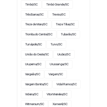
Timbó/SC
Timbó Grande/SC
Três Barras/SC
Treviso/SC
Treze de Maio/SC
Treze Tílias/SC
Trombudo Central/SC
Tubarão/SC
Tunápolis/SC
Turvo/SC
União do Oeste/SC
Urubici/SC
Urupema/SC
Urussanga/SC
Vargeão/SC
Vargem/SC
Vargem Bonita/SC
Vidal Ramos/SC
Videira/SC
Vitor Meireles/SC
Witmarsum/SC
Xanxerê/SC