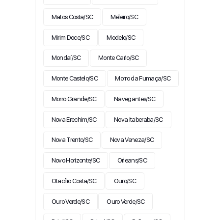
Matos Costa/SC
Meleiro/SC
Mirim Doce/SC
Modelo/SC
Mondaí/SC
Monte Carlo/SC
Monte Castelo/SC
Morro da Fumaça/SC
Morro Grande/SC
Navegantes/SC
Nova Erechim/SC
Nova Itaberaba/SC
Nova Trento/SC
Nova Veneza/SC
Novo Horizonte/SC
Orleans/SC
Otacílio Costa/SC
Ouro/SC
Ouro Verde/SC
Ouro Verde/SC