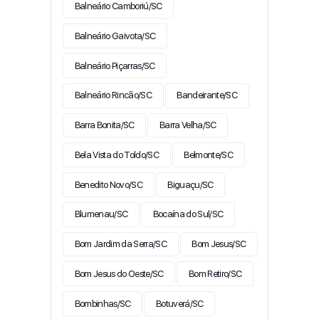
Balneário Camboriú/SC
Balneário Gaivota/SC
Balneário Piçarras/SC
Balneário Rincão/SC
Bandeirante/SC
Barra Bonita/SC
Barra Velha/SC
Bela Vista do Toldo/SC
Belmonte/SC
Benedito Novo/SC
Biguaçu/SC
Blumenau/SC
Bocaína do Sul/SC
Bom Jardim da Serra/SC
Bom Jesus/SC
Bom Jesus do Oeste/SC
Bom Retiro/SC
Bombinhas/SC
Botuverá/SC