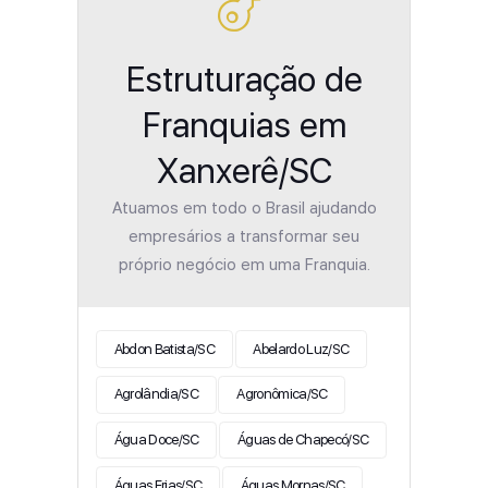
Estruturação de
Franquias em
Xanxerê/SC
Atuamos em todo o Brasil ajudando
empresários a transformar seu
próprio negócio em uma Franquia.
Abdon Batista/SC
Abelardo Luz/SC
Agrolândia/SC
Agronômica/SC
Água Doce/SC
Águas de Chapecó/SC
Águas Frias/SC
Águas Mornas/SC