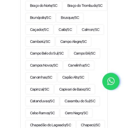
Braço do Norte/SC
Braço do Trombudo/SC
Brunópolis/SC
Brusque/SC
Caçador/SC
Caibi/SC
Calmon/SC
Camboriú/SC
Campo Alegre/SC
Campo Belo do Sul/SC
Campo Erê/SC
Campos Novos/SC
Canelinha/SC
Canoinhas/SC
Capão Alto/SC
Capinzal/SC
Capivari de Baixo/SC
Catanduvas/SC
Caxambu do Sul/SC
Celso Ramos/SC
Cerro Negro/SC
Chapadão do Lageado/SC
Chapecó/SC