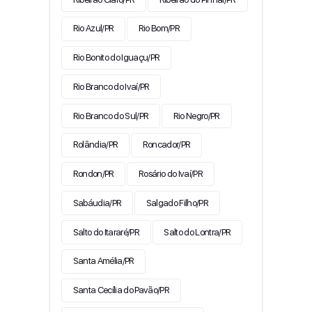
Rio Azul/PR
Rio Bom/PR
Rio Bonito do Iguaçu/PR
Rio Branco do Ivaí/PR
Rio Branco do Sul/PR
Rio Negro/PR
Rolândia/PR
Roncador/PR
Rondon/PR
Rosário do Ivaí/PR
Sabáudia/PR
Salgado Filho/PR
Salto do Itararé/PR
Salto do Lontra/PR
Santa Amélia/PR
Santa Cecília do Pavão/PR