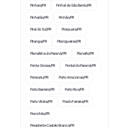
Pinhais/PR
Pinhal de São Bento/PR
Pinhalão/PR
Pinhão/PR
Piraí do Sul/PR
Piraquara/PR
Pitanga/PR
Pitangueiras/PR
Planaltina do Paraná/PR
Planalto/PR
Ponta Grossa/PR
Pontal do Paraná/PR
Porecatu/PR
Porto Amazonas/PR
Porto Barreiro/PR
Porto Rico/PR
Porto Vitória/PR
Prado Ferreira/PR
Pranchita/PR
Presidente Castelo Branco/PR