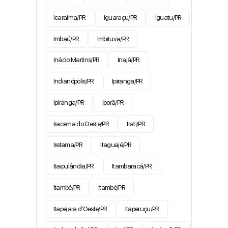
Icaraíma/PR
Iguaraçu/PR
Iguatu/PR
Imbaú/PR
Imbituva/PR
Inácio Martins/PR
Inajá/PR
Indianópolis/PR
Ipiranga/PR
Ipiranga/PR
Iporã/PR
Iracema do Oeste/PR
Irati/PR
Iretama/PR
Itaguajé/PR
Itaipulândia/PR
Itambaracá/PR
Itambé/PR
Itambé/PR
Itapejara d'Oeste/PR
Itaperuçu/PR