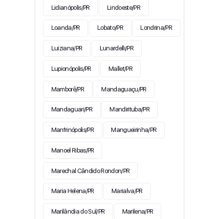
Lidianópolis/PR
Lindoeste/PR
Loanda/PR
Lobato/PR
Londrina/PR
Luiziana/PR
Lunardelli/PR
Lupionópolis/PR
Mallet/PR
Mamborê/PR
Mandaguaçu/PR
Mandaguari/PR
Mandirituba/PR
Manfrinópolis/PR
Mangueirinha/PR
Manoel Ribas/PR
Marechal Cândido Rondon/PR
Maria Helena/PR
Marialva/PR
Marilândia do Sul/PR
Marilena/PR