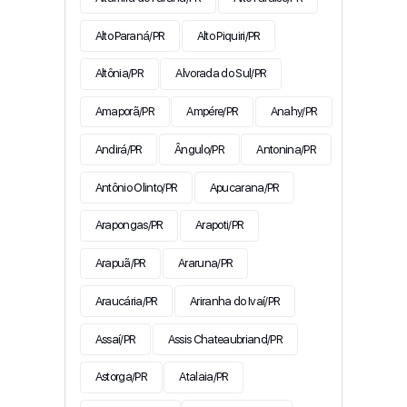
Alto Paraná/PR
Alto Piquiri/PR
Altônia/PR
Alvorada do Sul/PR
Amaporã/PR
Ampére/PR
Anahy/PR
Andirá/PR
Ângulo/PR
Antonina/PR
Antônio Olinto/PR
Apucarana/PR
Arapongas/PR
Arapoti/PR
Arapuã/PR
Araruna/PR
Araucária/PR
Ariranha do Ivaí/PR
Assaí/PR
Assis Chateaubriand/PR
Astorga/PR
Atalaia/PR