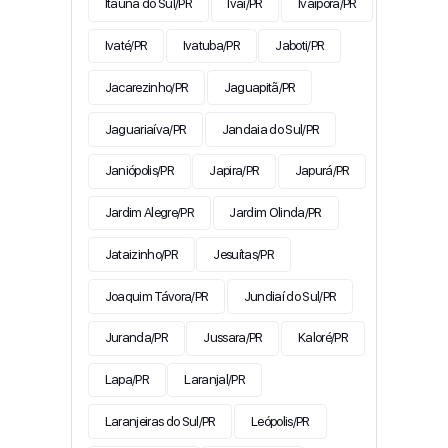
Itaúna do Sul/PR
Ivaí/PR
Ivaiporã/PR
Ivaté/PR
Ivatuba/PR
Jaboti/PR
Jacarezinho/PR
Jaguapitã/PR
Jaguariaíva/PR
Jandaia do Sul/PR
Janiópolis/PR
Japira/PR
Japurá/PR
Jardim Alegre/PR
Jardim Olinda/PR
Jataizinho/PR
Jesuítas/PR
Joaquim Távora/PR
Jundiaí do Sul/PR
Juranda/PR
Jussara/PR
Kaloré/PR
Lapa/PR
Laranjal/PR
Laranjeiras do Sul/PR
Leópolis/PR