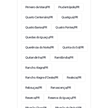
Primeiro de Maio/PR
Prudentópolis/PR
Quarto Centenário/PR
Quatiguá/PR
Quatro Barras/PR
Quatro Pontes/PR
Quedas do Iguaçu/PR
Querência do Norte/PR
Quinta do Sol/PR
Quitandinha/PR
Ramilândia/PR
Rancho Alegre/PR
Rancho Alegre d'Oeste/PR
Realeza/PR
Rebouças/PR
Renascença/PR
Reserva/PR
Reserva do Iguaçu/PR
Ribeirão Claro/PR
Ribeirão do Pinhal/PR