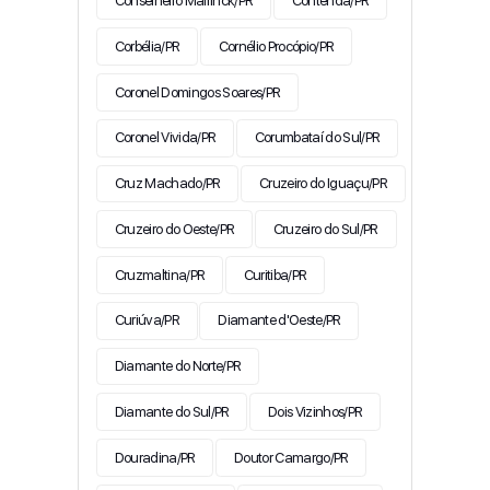
Conselheiro Mairinck/PR
Contenda/PR
Corbélia/PR
Cornélio Procópio/PR
Coronel Domingos Soares/PR
Coronel Vivida/PR
Corumbataí do Sul/PR
Cruz Machado/PR
Cruzeiro do Iguaçu/PR
Cruzeiro do Oeste/PR
Cruzeiro do Sul/PR
Cruzmaltina/PR
Curitiba/PR
Curiúva/PR
Diamante d'Oeste/PR
Diamante do Norte/PR
Diamante do Sul/PR
Dois Vizinhos/PR
Douradina/PR
Doutor Camargo/PR