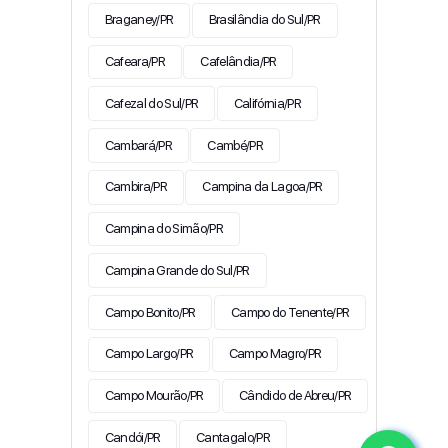
Braganey/PR
Brasilândia do Sul/PR
Cafeara/PR
Cafelândia/PR
Cafezal do Sul/PR
Califórnia/PR
Cambará/PR
Cambé/PR
Cambira/PR
Campina da Lagoa/PR
Campina do Simão/PR
Campina Grande do Sul/PR
Campo Bonito/PR
Campo do Tenente/PR
Campo Largo/PR
Campo Magro/PR
Campo Mourão/PR
Cândido de Abreu/PR
Candói/PR
Cantagalo/PR