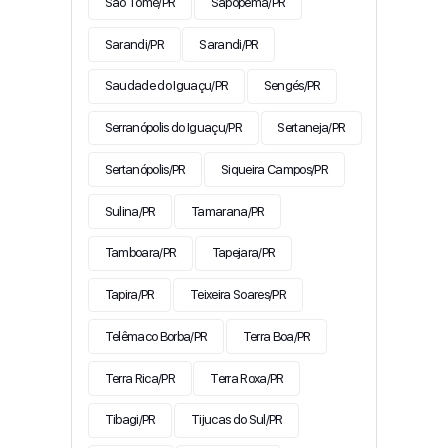
São Tomé/PR
Sapopema/PR
Sarandi/PR
Sarandi/PR
Saudade do Iguaçu/PR
Sengés/PR
Serranópolis do Iguaçu/PR
Sertaneja/PR
Sertanópolis/PR
Siqueira Campos/PR
Sulina/PR
Tamarana/PR
Tamboara/PR
Tapejara/PR
Tapira/PR
Teixeira Soares/PR
Telêmaco Borba/PR
Terra Boa/PR
Terra Rica/PR
Terra Roxa/PR
Tibagi/PR
Tijucas do Sul/PR