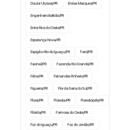
Doutor Ulysses/PR
Enéas Marques/PR
Engenheiro Beltrão/PR
Entre Rios do Oeste/PR
Esperança Nova/PR
Espigão Alto do Iguaçu/PR
Farol/PR
Faxinal/PR
Fazenda Rio Grande/PR
Fênix/PR
Fernandes Pinheiro/PR
Figueira/PR
Flor da Serra do Sul/PR
Floraí/PR
Floresta/PR
Florestópolis/PR
Flórida/PR
Formosa do Oeste/PR
Foz do Iguaçu/PR
Foz do Jordão/PR