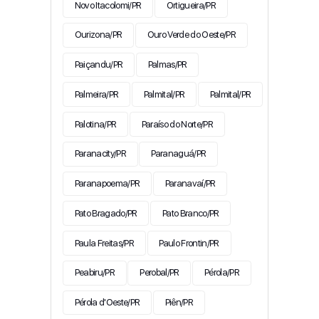
Novo Itacolomi/PR
Ortigueira/PR
Ourizona/PR
Ouro Verde do Oeste/PR
Paiçandu/PR
Palmas/PR
Palmeira/PR
Palmital/PR
Palmital/PR
Palotina/PR
Paraíso do Norte/PR
Paranacity/PR
Paranaguá/PR
Paranapoema/PR
Paranavaí/PR
Pato Bragado/PR
Pato Branco/PR
Paula Freitas/PR
Paulo Frontin/PR
Peabiru/PR
Perobal/PR
Pérola/PR
Pérola d'Oeste/PR
Piên/PR