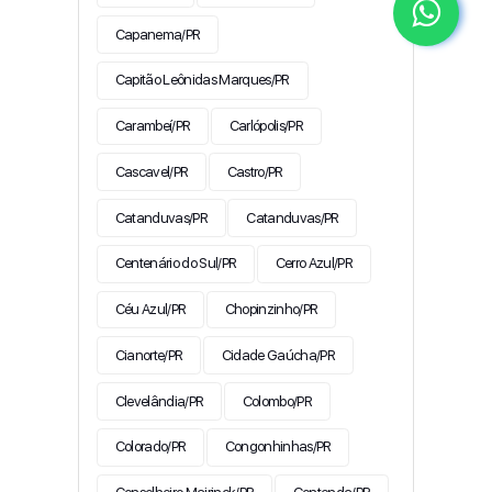
Capanema/PR
Capitão Leônidas Marques/PR
Carambeí/PR
Carlópolis/PR
Cascavel/PR
Castro/PR
Catanduvas/PR
Catanduvas/PR
Centenário do Sul/PR
Cerro Azul/PR
Céu Azul/PR
Chopinzinho/PR
Cianorte/PR
Cidade Gaúcha/PR
Clevelândia/PR
Colombo/PR
Colorado/PR
Congonhinhas/PR