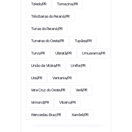
Toledo/PR
Tomazina/PR
Três Barras do Paraná/PR
Tunas do Paraná/PR
Tuneiras do Oeste/PR
Tupãssi/PR
Turvo/PR
Ubiratã/PR
Umuarama/PR
União da Vitória/PR
Uniflor/PR
Uraí/PR
Ventania/PR
Vera Cruz do Oeste/PR
Verê/PR
Virmond/PR
Vitorino/PR
Wenceslau Braz/PR
Xambrê/PR