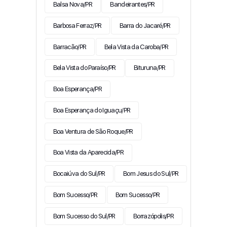
Balsa Nova/PR
Bandeirantes/PR
Barbosa Ferraz/PR
Barra do Jacaré/PR
Barracão/PR
Bela Vista da Caroba/PR
Bela Vista do Paraíso/PR
Bituruna/PR
Boa Esperança/PR
Boa Esperança do Iguaçu/PR
Boa Ventura de São Roque/PR
Boa Vista da Aparecida/PR
Bocaiúva do Sul/PR
Bom Jesus do Sul/PR
Bom Sucesso/PR
Bom Sucesso/PR
Bom Sucesso do Sul/PR
Borrazópolis/PR