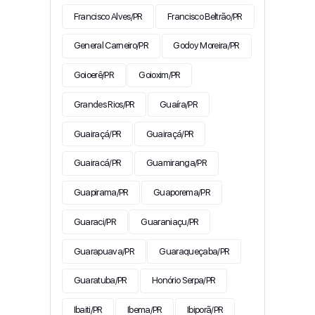
Francisco Alves/PR
Francisco Beltrão/PR
General Carneiro/PR
Godoy Moreira/PR
Goioerê/PR
Goioxim/PR
Grandes Rios/PR
Guaíra/PR
Guairaçá/PR
Guairaçá/PR
Guairacá/PR
Guamiranga/PR
Guapirama/PR
Guaporema/PR
Guaraci/PR
Guaraniaçu/PR
Guarapuava/PR
Guaraqueçaba/PR
Guaratuba/PR
Honório Serpa/PR
Ibaiti/PR
Ibema/PR
Ibiporã/PR