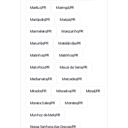
Mariluz/PR
Maringá/PR
Mariópolis/PR
Maripá/PR
Marmeleiro/PR
Marquinho/PR
Marumbi/PR
Matelândia/PR
Matinhos/PR
Matinhos/PR
Mato Rico/PR
Mauá da Serra/PR
Medianeira/PR
Mercedes/PR
Mirador/PR
Miraselva/PR
Missal/PR
Moreira Sales/PR
Morretes/PR
Munhoz de Melo/PR
Nossa Senhora das Graças/PR