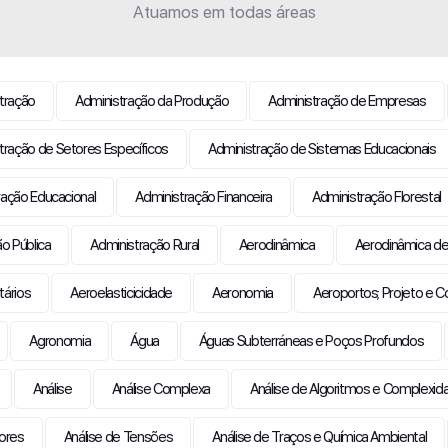
Atuamos em todas áreas
tração
Administração da Produção
Administração de Empresas
tração de Setores Específicos
Administração de Sistemas Educacionais
ração Educacional
Administração Financeira
Administração Florestal
o Pública
Administração Rural
Aerodinâmica
Aerodinâmica de
tários
Aeroelasticicidade
Aeronomia
Aeroportos; Projeto e C
Agronomia
Água
Águas Subterráneas e Poços Profundos
Análise
Análise Complexa
Análise de Algoritmos e Complex
sores
Análise de Tensões
Análise de Traços e Química Ambiental