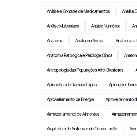
Análise e Controle de Medicamentos
Análise 
Análise Multivariada
Análise Numérica
An
Anatomia
Anatomia Animal
Anatomia e I
Anatomia Patológica e Patologia Clínica
Anatom
Antropologia das Populações Afro-Brasileiras
Aplicações de Radioisótopos
Aplicações Indus
Aproveitamento de Energia
Aproveitamento d
Armazenamento de Alimentos
Armazenamento
Arquitetura de Sistemas de Computação
Arqu