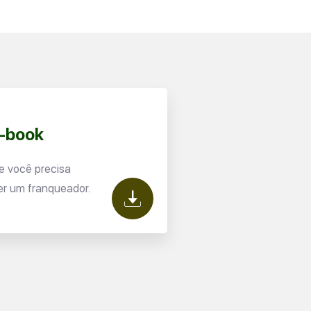
E-book
e você precisa
er um franqueador.