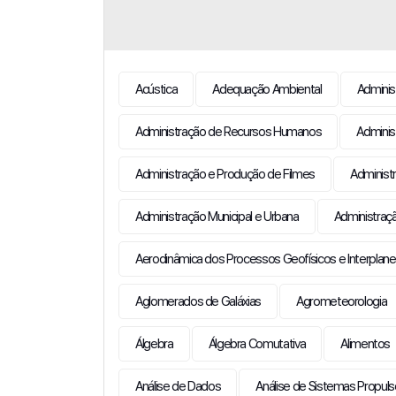
Acústica
Adequação Ambiental
Adminis
Administração de Recursos Humanos
Adminis
Administração e Produção de Filmes
Administ
Administração Municipal e Urbana
Administraçã
Aerodinâmica dos Processos Geofísicos e Interplane
Aglomerados de Galáxias
Agrometeorologia
Álgebra
Álgebra Comutativa
Alimentos
Análise de Dados
Análise de Sistemas Propul