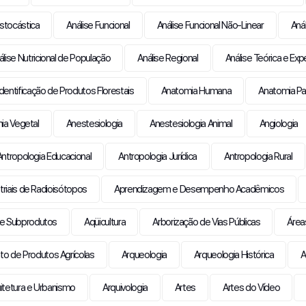
Estocástica
Análise Funcional
Análise Funcional Não-Linear
Anál
álise Nutricional de População
Análise Regional
Análise Teórica e Exp
dentificação de Produtos Florestais
Anatomia Humana
Anatomia Pat
ia Vegetal
Anestesiologia
Anestesiologia Animal
Angiologia
Antropologia Educacional
Antropologia Jurídica
Antropologia Rural
triais de Radioisótopos
Aprendizagem e Desempenho Acadêmicos
e Subprodutos
Aqüicultura
Arborização de Vias Públicas
Área
 de Produtos Agrícolas
Arqueologia
Arqueologia Histórica
A
itetura e Urbanismo
Arquivologia
Artes
Artes do Vídeo