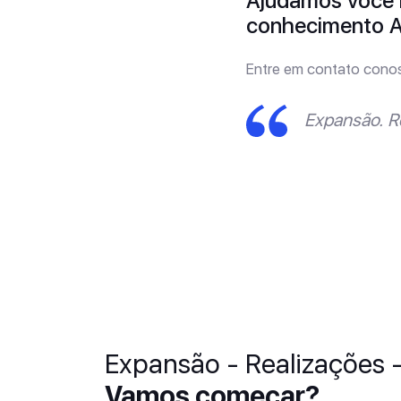
Ajudamos você n
conhecimento 
Entre em contato cono
Expansão. R
Expansão - Realizações 
Vamos começar?