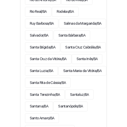
Rio Real/BA
Rodelas/BA
Ruy Barbosa/BA
Salinas da Margarida/BA
Salvador/BA
Santa Bárbara/BA
Santa Brígida/BA
Santa Cruz Cabrália/BA
Santa Cruz da Vitória/BA
Santa Inês/BA
Santa Luzia/BA
Santa Maria da Vitória/BA
Santa Rita de Cássia/BA
Santa Terezinha/BA
Santaluz/BA
Santana/BA
Santanópolis/BA
Santo Amaro/BA