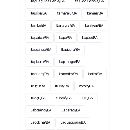
Itaguaçu da Bahia/BA
Itaju do Colônia/BA
Itajuípe/BA
Itamaraju/BA
Itamari/BA
Itambé/BA
Itanagra/BA
Itanhém/BA
Itaparica/BA
Itapé/BA
Itapebi/BA
Itapetinga/BA
Itapicuru/BA
Itapicuru/BA
Itapitanga/BA
Itaquara/BA
Itarantim/BA
Itatim/BA
Itiruçu/BA
Itiúba/BA
Itororó/BA
Ituaçu/BA
Ituberá/BA
Iuiu/BA
Jaborandi/BA
Jacaraci/BA
Jacobina/BA
Jaguaquara/BA