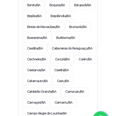
Bonito/BA
Boquira/BA
Botuporã/BA
Brejões/BA
Brejolândia/BA
Brotas de Macaúbas/BA
Brumado/BA
Buerarema/BA
Buritirama/BA
Caatiba/BA
Cabaceiras do Paraguaçu/BA
Cachoeira/BA
Caculé/BA
Caém/BA
Caetanos/BA
Caetité/BA
Cafarnaum/BA
Cairu/BA
Caldeirão Grande/BA
Camacan/BA
Camaçari/BA
Camamu/BA
Campo Alegre de Lourdes/BA