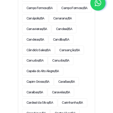
Campo Formoso/BA
Campo Formoso/BA
Canápolis/BA
Canarana/BA
Canavieiras/BA
Candeal/BA
Candeias/BA
Candiba/BA
Cândido Sales/BA
Cansanção/BA
Canudos/BA
Canudos/BA
Capela do Alto Alegre/BA
Capim Grosso/BA
Caraíbas/BA
Caraíbas/BA
Caravelas/BA
Cardeal da Silva/BA
Carinhanha/BA