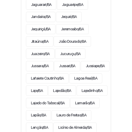
Jaguarari/BA
Jaguaripe/BA
Jandaíra/BA
Jequié/BA
Jequiriçá/BA
Jeremoabo/BA
Jitaúna/BA
João Dourado/BA
Juazeiro/BA
Jucuruçu/BA
Jussara/BA
Jussari/BA
Jussiape/BA
Lafaiete Coutinho/BA
Lagoa Real/BA
Laje/BA
Lajedão/BA
Lajedinho/BA
Lajedo do Tabocal/BA
Lamarão/BA
Lapão/BA
Lauro de Freitas/BA
Lençóis/BA
Licínio de Almeida/BA