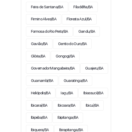
Feira de Santana/BA
Filadélfia/BA
Firmino Alves/BA
Floresta Azul/BA
Formosa do Rio Preto/BA
Gandu/BA
Gavião/BA
Gentio do Ouro/BA
Glória/BA
Gongogi/BA
Governador Mangabeira/BA
Guajeru/BA
Guanambi/BA
Guaratinga/BA
Heliópolis/BA
Iaçu/BA
Ibiassucê/BA
Ibicaraí/BA
Ibicoara/BA
Ibicuí/BA
Ibipeba/BA
Ibipitanga/BA
Ibiquera/BA
Ibirapitanga/BA