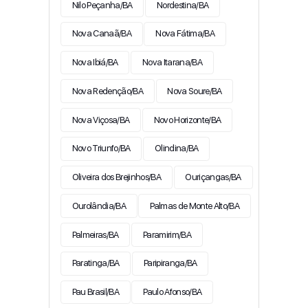
Nilo Peçanha/BA
Nordestina/BA
Nova Canaã/BA
Nova Fátima/BA
Nova Ibiá/BA
Nova Itarana/BA
Nova Redenção/BA
Nova Soure/BA
Nova Viçosa/BA
Novo Horizonte/BA
Novo Triunfo/BA
Olindina/BA
Oliveira dos Brejinhos/BA
Ouriçangas/BA
Ourolândia/BA
Palmas de Monte Alto/BA
Palmeiras/BA
Paramirim/BA
Paratinga/BA
Paripiranga/BA
Pau Brasil/BA
Paulo Afonso/BA