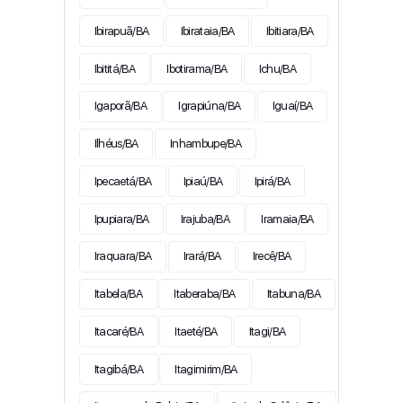
Ibirapuã/BA
Ibirataia/BA
Ibitiara/BA
Ibititá/BA
Ibotirama/BA
Ichu/BA
Igaporã/BA
Igrapiúna/BA
Iguaí/BA
Ilhéus/BA
Inhambupe/BA
Ipecaetá/BA
Ipiaú/BA
Ipirá/BA
Ipupiara/BA
Irajuba/BA
Iramaia/BA
Iraquara/BA
Irará/BA
Irecê/BA
Itabela/BA
Itaberaba/BA
Itabuna/BA
Itacaré/BA
Itaeté/BA
Itagi/BA
Itagibá/BA
Itagimirim/BA