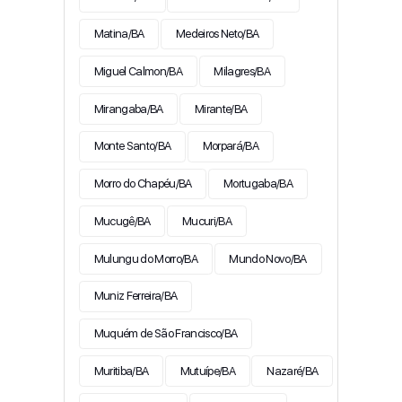
Matina/BA
Medeiros Neto/BA
Miguel Calmon/BA
Milagres/BA
Mirangaba/BA
Mirante/BA
Monte Santo/BA
Morpará/BA
Morro do Chapéu/BA
Mortugaba/BA
Mucugê/BA
Mucuri/BA
Mulungu do Morro/BA
Mundo Novo/BA
Muniz Ferreira/BA
Muquém de São Francisco/BA
Muritiba/BA
Mutuípe/BA
Nazaré/BA