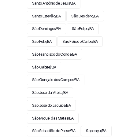
Santo Antônio de Jesus/BA
Santo Estevão/BA
São Desidério/BA
São Domingos/BA
São Felipe/BA
São Félix/BA
São Félix do Coribe/BA
São Francisco do Conde/BA
São Gabriel/BA
São Gonçalo dos Campos/BA
São José da Vitória/BA
São José do Jacuípe/BA
São Miguel das Matas/BA
São Sebastião do Passe/BA
Sapeaçu/BA