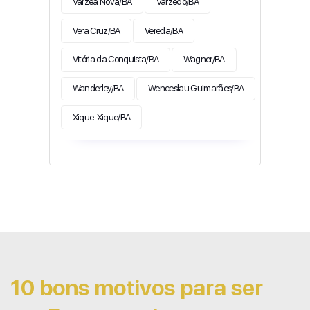
Várzea Nova/BA
Varzedo/BA
Vera Cruz/BA
Vereda/BA
Vitória da Conquista/BA
Wagner/BA
Wanderley/BA
Wenceslau Guimarães/BA
Xique-Xique/BA
10 bons motivos para ser