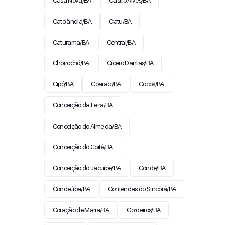
Casa Nova/BA
Castro Alves/BA
Catolândia/BA
Catu/BA
Caturama/BA
Central/BA
Chorrochó/BA
Cícero Dantas/BA
Cipó/BA
Coaraci/BA
Cocos/BA
Conceição da Feira/BA
Conceição do Almeida/BA
Conceição do Coité/BA
Conceição do Jacuípe/BA
Conde/BA
Condeúba/BA
Contendas do Sincorá/BA
Coração de Maria/BA
Cordeiros/BA