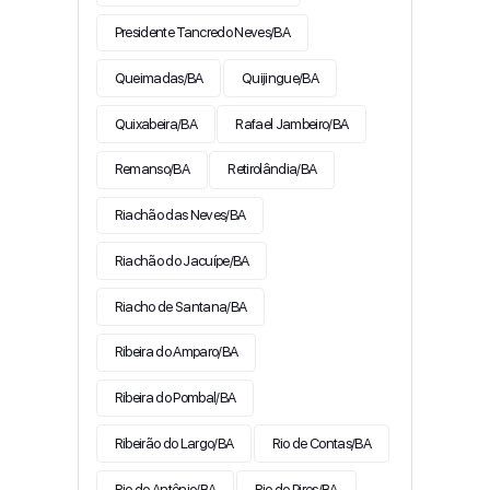
Presidente Tancredo Neves/BA
Queimadas/BA
Quijingue/BA
Quixabeira/BA
Rafael Jambeiro/BA
Remanso/BA
Retirolândia/BA
Riachão das Neves/BA
Riachão do Jacuípe/BA
Riacho de Santana/BA
Ribeira do Amparo/BA
Ribeira do Pombal/BA
Ribeirão do Largo/BA
Rio de Contas/BA
Rio do Antônio/BA
Rio do Pires/BA