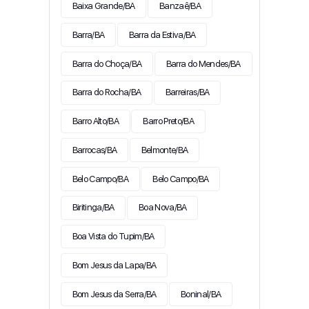
Baixa Grande/BA
Banzaê/BA
Barra/BA
Barra da Estiva/BA
Barra do Choça/BA
Barra do Mendes/BA
Barra do Rocha/BA
Barreiras/BA
Barro Alto/BA
Barro Preto/BA
Barrocas/BA
Belmonte/BA
Belo Campo/BA
Belo Campo/BA
Biritinga/BA
Boa Nova/BA
Boa Vista do Tupim/BA
Bom Jesus da Lapa/BA
Bom Jesus da Serra/BA
Boninal/BA