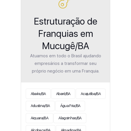
Estruturação de
Franquias em
Mucugê/BA
Atuamos em todo o Brasil ajudando
empresários a transformar seu
próprio negócio em uma Franquia.
Abaíra/BA
Abaré/BA
Acajutiba/BA
Adustina/BA
Água Fria/BA
Aiquara/BA
Alagoinhas/BA
Alcobaça/BA
Almadina/BA