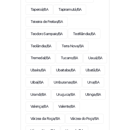
Taperoá/BA
Tapiramutá/BA
Teixeira de Freitas/BA
Teodoro Sampaio/BA
Teofilândia/BA
Teolândia/BA
Terra Nova/BA
Tremedal/BA
Tucano/BA
Uauá/BA
Ubaíra/BA
Ubaitaba/BA
Ubatã/BA
Uibaí/BA
Umburanas/BA
Una/BA
Urandi/BA
Uruçuca/BA
Utinga/BA
Valença/BA
Valente/BA
Várzea da Roça/BA
Várzea do Poço/BA