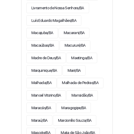
Livramento de Nossa Senhora/BA
Luís Eduardo Magalhães/BA
Macajuba/BA
Macarani/BA
Macaúbas/BA
Macururé/BA
Madre de Deus/BA
Maetinga/BA
Maiquinique/BA
Mairi/BA
Malhada/BA
Malhada de Pedras/BA
Manoel Vitorino/BA
Mansidão/BA
Maracás/BA
Maragogipe/BA
Maraú/BA
Marcionílio Souza/BA
Mascote/BA
Mata de São João/BA