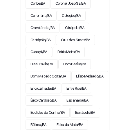
Coribe/BA
Coronel João Sá/BA
Correntina/BA
Cotegipe/BA
Cravolândia/BA
Crisópolis/BA
Cristópolis/BA
Cruz das Almas/BA
Curaçá/BA
Dário Meira/BA
Dias D'Ávila/BA
Dom Basílio/BA
Dom Macedo Costa/BA
Elísio Medrado/BA
Encruzilhada/BA
Entre Rios/BA
Érico Cardoso/BA
Esplanada/BA
Euclides da Cunha/BA
Eunápolis/BA
Fátima/BA
Feira da Mata/BA