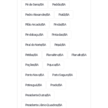
Pé de Serra/BA
Pedrão/BA
Pedro Alexandre/BA
Piatã/BA
Pilão Arcado/BA
Pindaí/BA
Pindobaçu/BA
Pintadas/BA
Piraí do Norte/BA
Piripá/BA
Piritiba/BA
Planaltino/BA
Planalto/BA
Poções/BA
Pojuca/BA
Ponto Novo/BA
Porto Seguro/BA
Potiraguá/BA
Prado/BA
Presidente Dutra/BA
Presidente Jânio Quadros/BA