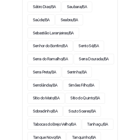
Sátiro Dias/BA
Saubara/BA
Saúde/BA
Seabra/BA
Sebastião Laranjeiras/BA
Senhor do Bonfim/BA
Sento Sé/BA
Serra do Ramalho/BA
Serra Dourada/BA
Serra Preta/BA
Serrinha/BA
Serrolândia/BA
Simões Filho/BA
Sítio do Mato/BA
Sítio do Quinto/BA
Sobradinho/BA
Souto Soares/BA
Tabocas do Brejo Velho/BA
Tanhaçu/BA
Tanque Novo/BA
Tanquinho/BA