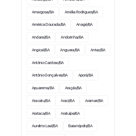
Amargosa/BA
Amélia Rodrigues/BA
América Dourada/BA
Anagé/BA
Andaraí/BA
Andorinha/BA
Angical/BA
Anguera/BA
Antas/BA
Antônio Cardoso/BA
Antônio Gonçalves/BA
Aporá/BA
Apuarema/BA
Araçás/BA
Aracatu/BA
Araci/BA
Aramari/BA
Arataca/BA
Aratuípe/BA
Aurelino Leal/BA
Baianópolis/BA