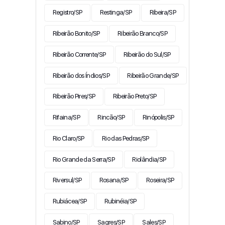
Registro/SP
Restinga/SP
Ribeira/SP
Ribeirão Bonito/SP
Ribeirão Branco/SP
Ribeirão Corrente/SP
Ribeirão do Sul/SP
Ribeirão dos Índios/SP
Ribeirão Grande/SP
Ribeirão Pires/SP
Ribeirão Preto/SP
Rifaina/SP
Rincão/SP
Rinópolis/SP
Rio Claro/SP
Rio das Pedras/SP
Rio Grande da Serra/SP
Riolândia/SP
Riversul/SP
Rosana/SP
Roseira/SP
Rubiácea/SP
Rubinéia/SP
Sabino/SP
Sagres/SP
Sales/SP