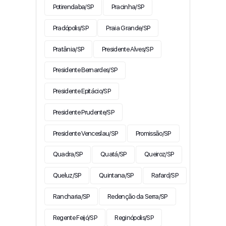
Potirendaba/SP
Pracinha/SP
Pradópolis/SP
Praia Grande/SP
Pratânia/SP
Presidente Alves/SP
Presidente Bernardes/SP
Presidente Epitácio/SP
Presidente Prudente/SP
Presidente Venceslau/SP
Promissão/SP
Quadra/SP
Quatá/SP
Queiroz/SP
Queluz/SP
Quintana/SP
Rafard/SP
Rancharia/SP
Redenção da Serra/SP
Regente Feijó/SP
Reginópolis/SP