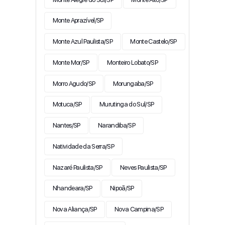
Monte Aprazível/SP
Monte Azul Paulista/SP
Monte Castelo/SP
Monte Mor/SP
Monteiro Lobato/SP
Morro Agudo/SP
Morungaba/SP
Motuca/SP
Murutinga do Sul/SP
Nantes/SP
Narandiba/SP
Natividade da Serra/SP
Nazaré Paulista/SP
Neves Paulista/SP
Nhandeara/SP
Nipoã/SP
Nova Aliança/SP
Nova Campina/SP