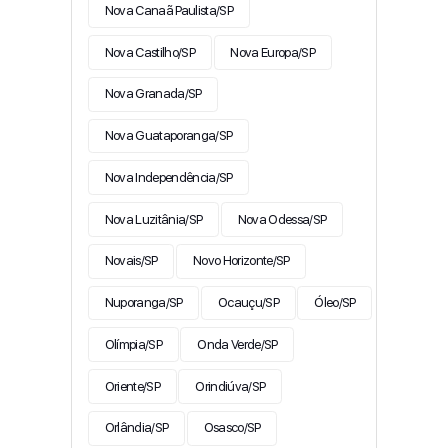
Nova Canaã Paulista/SP
Nova Castilho/SP
Nova Europa/SP
Nova Granada/SP
Nova Guataporanga/SP
Nova Independência/SP
Nova Luzitânia/SP
Nova Odessa/SP
Novais/SP
Novo Horizonte/SP
Nuporanga/SP
Ocauçu/SP
Óleo/SP
Olímpia/SP
Onda Verde/SP
Oriente/SP
Orindiúva/SP
Orlândia/SP
Osasco/SP