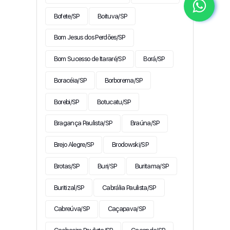
Bofete/SP
Boituva/SP
Bom Jesus dos Perdões/SP
Bom Sucesso de Itararé/SP
Borá/SP
Boracéia/SP
Borborema/SP
Borebi/SP
Botucatu/SP
Bragança Paulista/SP
Braúna/SP
Brejo Alegre/SP
Brodowski/SP
Brotas/SP
Buri/SP
Buritama/SP
Buritizal/SP
Cabrália Paulista/SP
Cabreúva/SP
Caçapava/SP