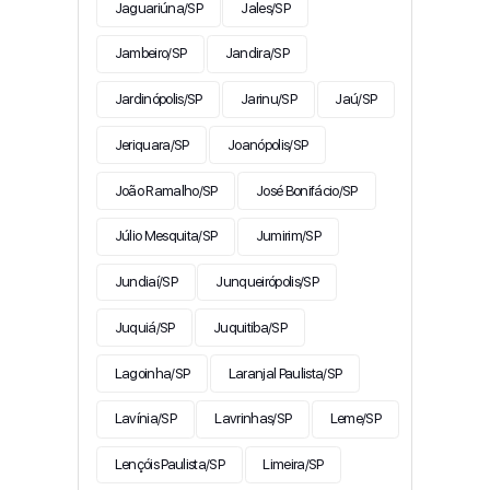
Jaguariúna/SP
Jales/SP
Jambeiro/SP
Jandira/SP
Jardinópolis/SP
Jarinu/SP
Jaú/SP
Jeriquara/SP
Joanópolis/SP
João Ramalho/SP
José Bonifácio/SP
Júlio Mesquita/SP
Jumirim/SP
Jundiaí/SP
Junqueirópolis/SP
Juquiá/SP
Juquitiba/SP
Lagoinha/SP
Laranjal Paulista/SP
Lavínia/SP
Lavrinhas/SP
Leme/SP
Lençóis Paulista/SP
Limeira/SP