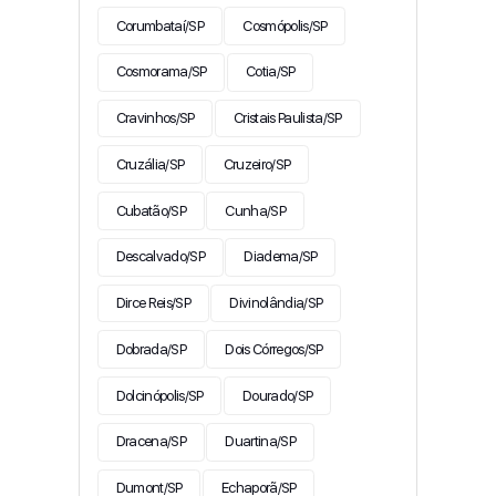
Corumbataí/SP
Cosmópolis/SP
Cosmorama/SP
Cotia/SP
Cravinhos/SP
Cristais Paulista/SP
Cruzália/SP
Cruzeiro/SP
Cubatão/SP
Cunha/SP
Descalvado/SP
Diadema/SP
Dirce Reis/SP
Divinolândia/SP
Dobrada/SP
Dois Córregos/SP
Dolcinópolis/SP
Dourado/SP
Dracena/SP
Duartina/SP
Dumont/SP
Echaporã/SP