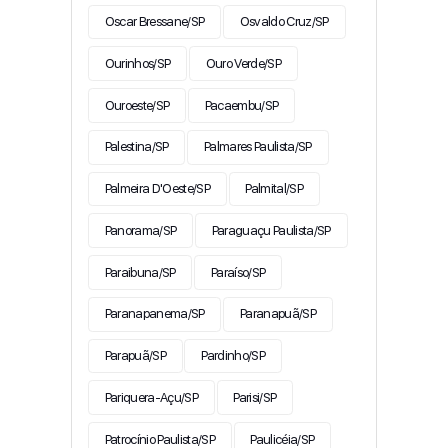
Oscar Bressane/SP
Osvaldo Cruz/SP
Ourinhos/SP
Ouro Verde/SP
Ouroeste/SP
Pacaembu/SP
Palestina/SP
Palmares Paulista/SP
Palmeira D'Oeste/SP
Palmital/SP
Panorama/SP
Paraguaçu Paulista/SP
Paraibuna/SP
Paraíso/SP
Paranapanema/SP
Paranapuã/SP
Parapuã/SP
Pardinho/SP
Pariquera-Açu/SP
Parisi/SP
Patrocínio Paulista/SP
Paulicéia/SP