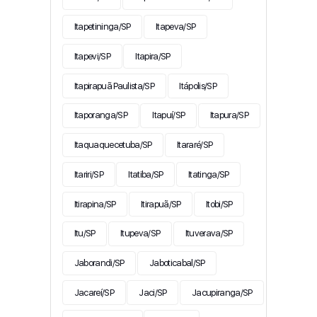
Itapetininga/SP
Itapeva/SP
Itapevi/SP
Itapira/SP
Itapirapuã Paulista/SP
Itápolis/SP
Itaporanga/SP
Itapuí/SP
Itapura/SP
Itaquaquecetuba/SP
Itararé/SP
Itariri/SP
Itatiba/SP
Itatinga/SP
Itirapina/SP
Itirapuã/SP
Itobi/SP
Itu/SP
Itupeva/SP
Ituverava/SP
Jaborandi/SP
Jaboticabal/SP
Jacareí/SP
Jaci/SP
Jacupiranga/SP