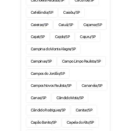
Cachoeira Paulista/SP
Caconde/SP
Cafelândia/SP
Caiabu/SP
Caieiras/SP
Caiuá/SP
Cajamar/SP
Cajati/SP
Cajobi/SP
Cajuru/SP
Campina do Monte Alegre/SP
Campinas/SP
Campo Limpo Paulista/SP
Campos do Jordão/SP
Campos Novos Paulista/SP
Cananéia/SP
Canas/SP
Cândido Mota/SP
Cândido Rodrigues/SP
Canitar/SP
Capão Bonito/SP
Capela do Alto/SP