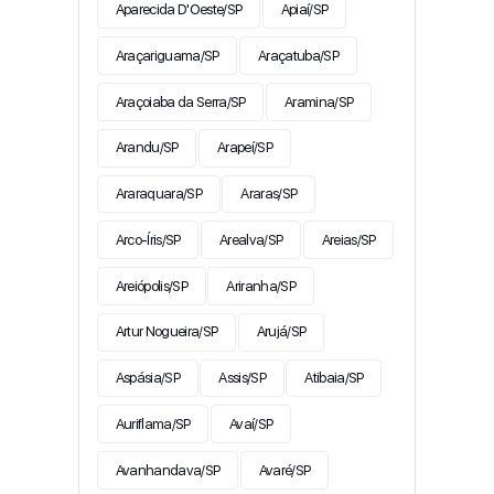
Aparecida D'Oeste/SP
Apiaí/SP
Araçariguama/SP
Araçatuba/SP
Araçoiaba da Serra/SP
Aramina/SP
Arandu/SP
Arapeí/SP
Araraquara/SP
Araras/SP
Arco-Íris/SP
Arealva/SP
Areias/SP
Areiópolis/SP
Ariranha/SP
Artur Nogueira/SP
Arujá/SP
Aspásia/SP
Assis/SP
Atibaia/SP
Auriflama/SP
Avaí/SP
Avanhandava/SP
Avaré/SP