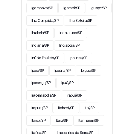
Igarapava/SP
Igaratá/SP
Iguape/SP
Ilha Comprida/SP
Ilha Solteira/SP
Ilhabela/SP
Indaiatuba/SP
Indiana/SP
Indiaporã/SP
Inúbia Paulista/SP
Ipaussu/SP
Iperó/SP
Ipeúna/SP
Ipiguá/SP
Iporanga/SP
Ipuã/SP
Iracemápolis/SP
Irapuã/SP
Irapuru/SP
Itaberá/SP
Itaí/SP
Itajobi/SP
Itaju/SP
Itanhaém/SP
Itaóca/SP
Itapecerica da Serra/SP