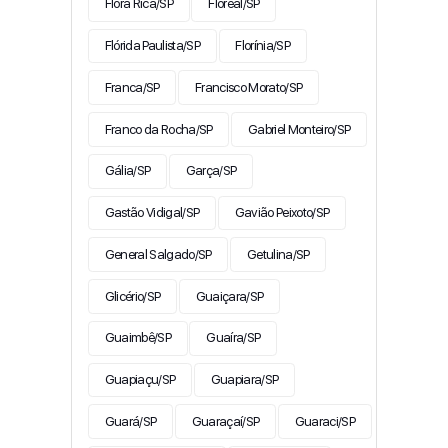
Flora Rica/SP
Floreal/SP
Flórida Paulista/SP
Florínia/SP
Franca/SP
Francisco Morato/SP
Franco da Rocha/SP
Gabriel Monteiro/SP
Gália/SP
Garça/SP
Gastão Vidigal/SP
Gavião Peixoto/SP
General Salgado/SP
Getulina/SP
Glicério/SP
Guaiçara/SP
Guaimbê/SP
Guaíra/SP
Guapiaçu/SP
Guapiara/SP
Guará/SP
Guaraçaí/SP
Guaraci/SP