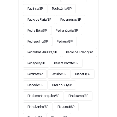
Paulínia/SP
Paulistânia/SP
Paulo de Faria/SP
Pederneiras/SP
Pedra Bela/SP
Pedranópolis/SP
Pedregulho/SP
Pedreira/SP
Pedrinhas Paulista/SP
Pedro de Toledo/SP
Penápolis/SP
Pereira Barreto/SP
Pereiras/SP
Peruíbe/SP
Piacatu/SP
Piedade/SP
Pilar do Sul/SP
Pindamonhangaba/SP
Pindorama/SP
Pinhalzinho/SP
Piquerobi/SP