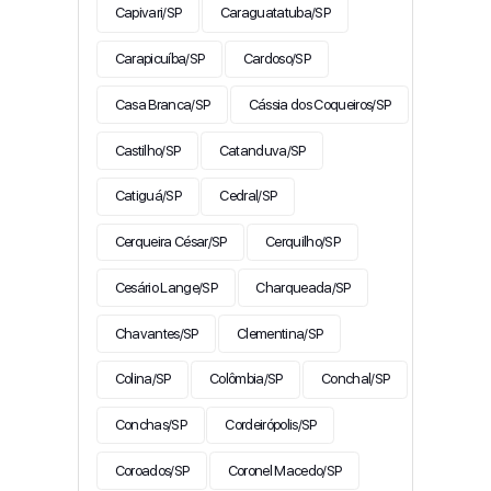
Capivari/SP
Caraguatatuba/SP
Carapicuíba/SP
Cardoso/SP
Casa Branca/SP
Cássia dos Coqueiros/SP
Castilho/SP
Catanduva/SP
Catiguá/SP
Cedral/SP
Cerqueira César/SP
Cerquilho/SP
Cesário Lange/SP
Charqueada/SP
Chavantes/SP
Clementina/SP
Colina/SP
Colômbia/SP
Conchal/SP
Conchas/SP
Cordeirópolis/SP
Coroados/SP
Coronel Macedo/SP