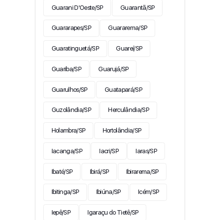
Guarani D'Oeste/SP
Guarantã/SP
Guararapes/SP
Guararema/SP
Guaratinguetá/SP
Guareí/SP
Guariba/SP
Guarujá/SP
Guarulhos/SP
Guatapará/SP
Guzolândia/SP
Herculândia/SP
Holambra/SP
Hortolândia/SP
Iacanga/SP
Iacri/SP
Iaras/SP
Ibaté/SP
Ibirá/SP
Ibirarema/SP
Ibitinga/SP
Ibiúna/SP
Icém/SP
Iepê/SP
Igaraçu do Tietê/SP