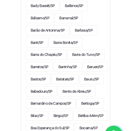
Bady Bassitt/SP
Balbinos/SP
Bálsamo/SP
Bananal/SP
Barão de Antonina/SP
Barbosa/SP
Bariri/SP
Barra Bonita/SP
Barra do Chapéu/SP
Barra do Turvo/SP
Barretos/SP
Barrinha/SP
Barueri/SP
Bastos/SP
Batatais/SP
Bauru/SP
Bebedouro/SP
Bento de Abreu/SP
Bernardino de Campos/SP
Bertioga/SP
Bilac/SP
Birigüi/SP
Biritiba-Mirim/SP
Boa Esperança do Sul/SP
Bocaina/SP