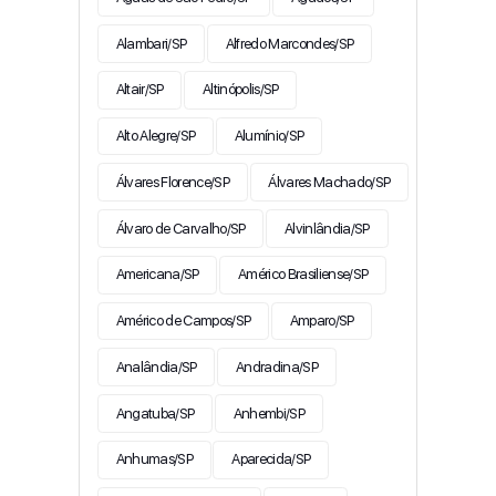
Alambari/SP
Alfredo Marcondes/SP
Altair/SP
Altinópolis/SP
Alto Alegre/SP
Alumínio/SP
Álvares Florence/SP
Álvares Machado/SP
Álvaro de Carvalho/SP
Alvinlândia/SP
Americana/SP
Américo Brasiliense/SP
Américo de Campos/SP
Amparo/SP
Analândia/SP
Andradina/SP
Angatuba/SP
Anhembi/SP
Anhumas/SP
Aparecida/SP