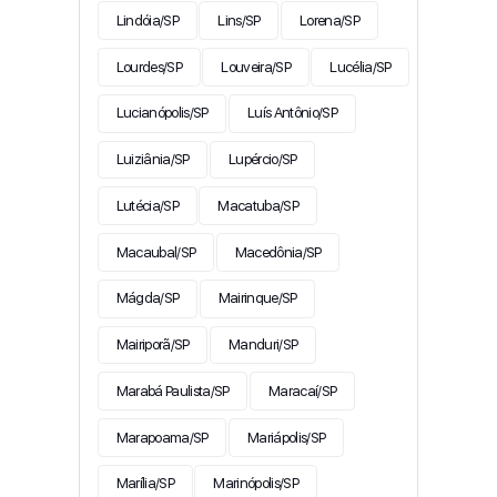
Lindóia/SP
Lins/SP
Lorena/SP
Lourdes/SP
Louveira/SP
Lucélia/SP
Lucianópolis/SP
Luís Antônio/SP
Luiziânia/SP
Lupércio/SP
Lutécia/SP
Macatuba/SP
Macaubal/SP
Macedônia/SP
Mágda/SP
Mairinque/SP
Mairiporã/SP
Manduri/SP
Marabá Paulista/SP
Maracaí/SP
Marapoama/SP
Mariápolis/SP
Marília/SP
Marinópolis/SP