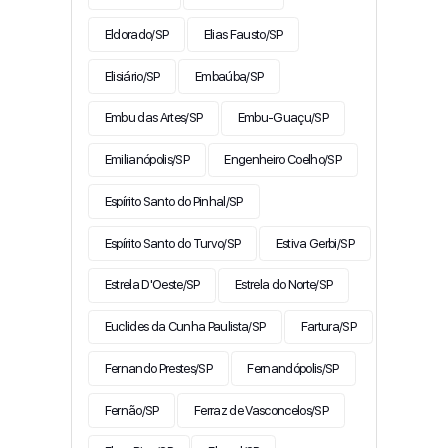
Eldorado/SP
Elias Fausto/SP
Elisiário/SP
Embaúba/SP
Embu das Artes/SP
Embu-Guaçu/SP
Emilianópolis/SP
Engenheiro Coelho/SP
Espírito Santo do Pinhal/SP
Espírito Santo do Turvo/SP
Estiva Gerbi/SP
Estrela D'Oeste/SP
Estrela do Norte/SP
Euclides da Cunha Paulista/SP
Fartura/SP
Fernando Prestes/SP
Fernandópolis/SP
Fernão/SP
Ferraz de Vasconcelos/SP