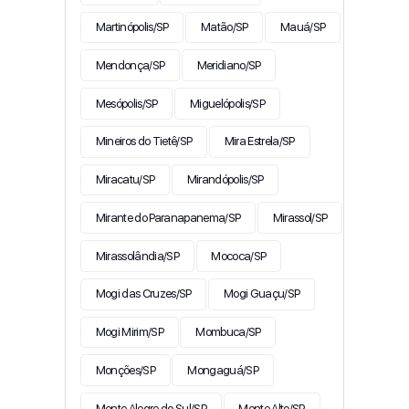
Martinópolis/SP
Matão/SP
Mauá/SP
Mendonça/SP
Meridiano/SP
Mesópolis/SP
Miguelópolis/SP
Mineiros do Tietê/SP
Mira Estrela/SP
Miracatu/SP
Mirandópolis/SP
Mirante do Paranapanema/SP
Mirassol/SP
Mirassolândia/SP
Mococa/SP
Mogi das Cruzes/SP
Mogi Guaçu/SP
Mogi Mirim/SP
Mombuca/SP
Monções/SP
Mongaguá/SP
Monte Alegre do Sul/SP
Monte Alto/SP