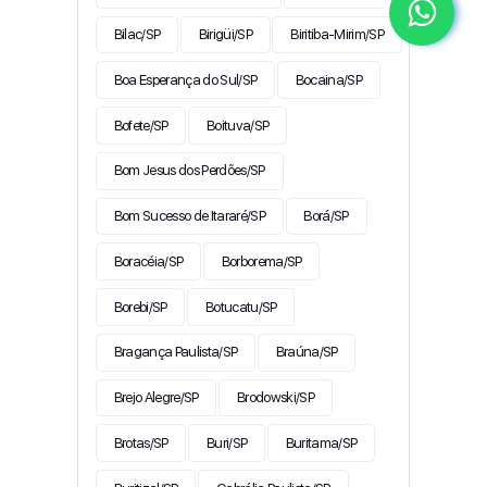
Bilac/SP
Birigüi/SP
Biritiba-Mirim/SP
Boa Esperança do Sul/SP
Bocaina/SP
Bofete/SP
Boituva/SP
Bom Jesus dos Perdões/SP
Bom Sucesso de Itararé/SP
Borá/SP
Boracéia/SP
Borborema/SP
Borebi/SP
Botucatu/SP
Bragança Paulista/SP
Braúna/SP
Brejo Alegre/SP
Brodowski/SP
Brotas/SP
Buri/SP
Buritama/SP