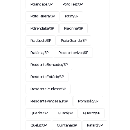
Porangaba/SP
Porto Feliz/SP
Porto Ferreira/SP
Potim/SP
Potirendaba/SP
Pracinha/SP
Pradópolis/SP
Praia Grande/SP
Pratânia/SP
Presidente Alves/SP
Presidente Bernardes/SP
Presidente Epitácio/SP
Presidente Prudente/SP
Presidente Venceslau/SP
Promissão/SP
Quadra/SP
Quatá/SP
Queiroz/SP
Queluz/SP
Quintana/SP
Rafard/SP