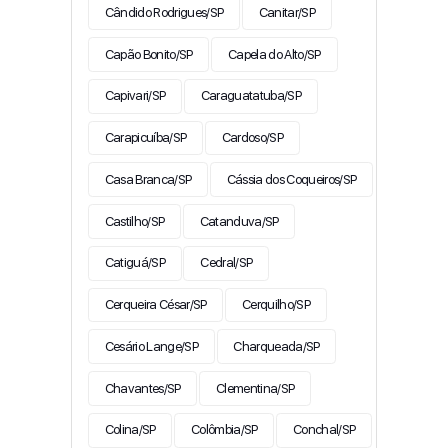
Cândido Rodrigues/SP
Canitar/SP
Capão Bonito/SP
Capela do Alto/SP
Capivari/SP
Caraguatatuba/SP
Carapicuíba/SP
Cardoso/SP
Casa Branca/SP
Cássia dos Coqueiros/SP
Castilho/SP
Catanduva/SP
Catiguá/SP
Cedral/SP
Cerqueira César/SP
Cerquilho/SP
Cesário Lange/SP
Charqueada/SP
Chavantes/SP
Clementina/SP
Colina/SP
Colômbia/SP
Conchal/SP