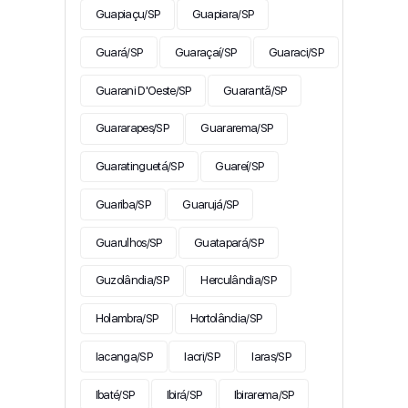
Guapiaçu/SP
Guapiara/SP
Guará/SP
Guaraçaí/SP
Guaraci/SP
Guarani D'Oeste/SP
Guarantã/SP
Guararapes/SP
Guararema/SP
Guaratinguetá/SP
Guareí/SP
Guariba/SP
Guarujá/SP
Guarulhos/SP
Guatapará/SP
Guzolândia/SP
Herculândia/SP
Holambra/SP
Hortolândia/SP
Iacanga/SP
Iacri/SP
Iaras/SP
Ibaté/SP
Ibirá/SP
Ibirarema/SP