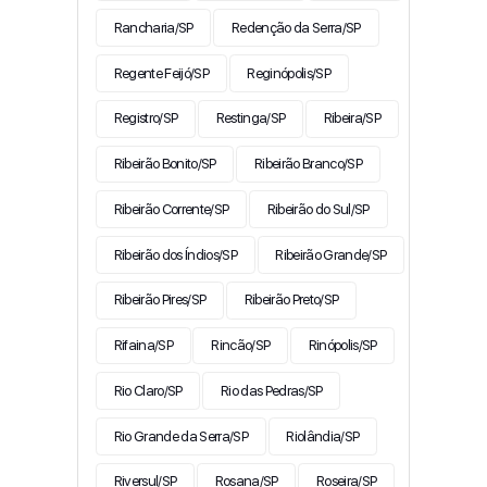
Rancharia/SP
Redenção da Serra/SP
Regente Feijó/SP
Reginópolis/SP
Registro/SP
Restinga/SP
Ribeira/SP
Ribeirão Bonito/SP
Ribeirão Branco/SP
Ribeirão Corrente/SP
Ribeirão do Sul/SP
Ribeirão dos Índios/SP
Ribeirão Grande/SP
Ribeirão Pires/SP
Ribeirão Preto/SP
Rifaina/SP
Rincão/SP
Rinópolis/SP
Rio Claro/SP
Rio das Pedras/SP
Rio Grande da Serra/SP
Riolândia/SP
Riversul/SP
Rosana/SP
Roseira/SP