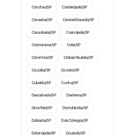
Conchas/SP
Cordeirópolis/SP
Coroados/SP
Coronel Macedo/SP
Corumbataí/SP
Cosmópolis/SP
Cosmorama/SP
Cotia/SP
Cravinhos/SP
Cristais Paulista/SP
Cruzália/SP
Cruzeiro/SP
Cubatão/SP
Cunha/SP
Descalvado/SP
Diadema/SP
Dirce Reis/SP
Divinolândia/SP
Dobrada/SP
Dois Córregos/SP
Dolcinópolis/SP
Dourado/SP