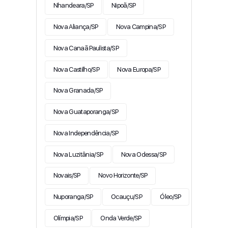
Nhandeara/SP
Nipoã/SP
Nova Aliança/SP
Nova Campina/SP
Nova Canaã Paulista/SP
Nova Castilho/SP
Nova Europa/SP
Nova Granada/SP
Nova Guataporanga/SP
Nova Independência/SP
Nova Luzitânia/SP
Nova Odessa/SP
Novais/SP
Novo Horizonte/SP
Nuporanga/SP
Ocauçu/SP
Óleo/SP
Olímpia/SP
Onda Verde/SP