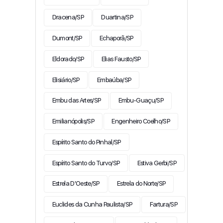
Dracena/SP
Duartina/SP
Dumont/SP
Echaporã/SP
Eldorado/SP
Elias Fausto/SP
Elisiário/SP
Embaúba/SP
Embu das Artes/SP
Embu-Guaçu/SP
Emilianópolis/SP
Engenheiro Coelho/SP
Espírito Santo do Pinhal/SP
Espírito Santo do Turvo/SP
Estiva Gerbi/SP
Estrela D'Oeste/SP
Estrela do Norte/SP
Euclides da Cunha Paulista/SP
Fartura/SP