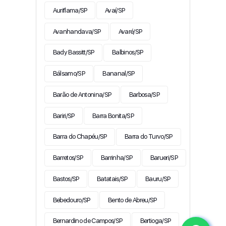
Auriflama/SP
Avaí/SP
Avanhandava/SP
Avaré/SP
Bady Bassitt/SP
Balbinos/SP
Bálsamo/SP
Bananal/SP
Barão de Antonina/SP
Barbosa/SP
Bariri/SP
Barra Bonita/SP
Barra do Chapéu/SP
Barra do Turvo/SP
Barretos/SP
Barrinha/SP
Barueri/SP
Bastos/SP
Batatais/SP
Bauru/SP
Bebedouro/SP
Bento de Abreu/SP
Bernardino de Campos/SP
Bertioga/SP