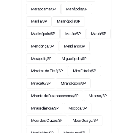
Marapoama/SP
Mariápolis/SP
Marília/SP
Marinópolis/SP
Martinópolis/SP
Matão/SP
Mauá/SP
Mendonça/SP
Meridiano/SP
Mesópolis/SP
Miguelópolis/SP
Mineiros do Tietê/SP
Mira Estrela/SP
Miracatu/SP
Mirandópolis/SP
Mirante do Paranapanema/SP
Mirassol/SP
Mirassolândia/SP
Mococa/SP
Mogi das Cruzes/SP
Mogi Guaçu/SP
Mogi Mirim/SP
Mombuca/SP