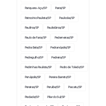
Pariquera-Açu/SP
Parisi/SP
Patrocínio Paulista/SP
Paulicéia/SP
Paulínia/SP
Paulistânia/SP
Paulo de Faria/SP
Pederneiras/SP
Pedra Bela/SP
Pedranópolis/SP
Pedregulho/SP
Pedreira/SP
Pedrinhas Paulista/SP
Pedro de Toledo/SP
Penápolis/SP
Pereira Barreto/SP
Pereiras/SP
Peruíbe/SP
Piacatu/SP
Piedade/SP
Pilar do Sul/SP