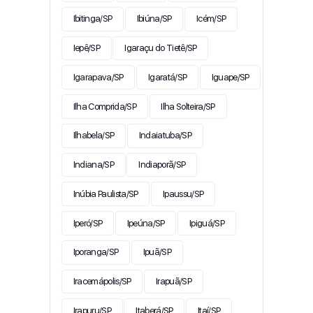
Ibitinga/SP
Ibiúna/SP
Icém/SP
Iepê/SP
Igaraçu do Tietê/SP
Igarapava/SP
Igaratá/SP
Iguape/SP
Ilha Comprida/SP
Ilha Solteira/SP
Ilhabela/SP
Indaiatuba/SP
Indiana/SP
Indiaporã/SP
Inúbia Paulista/SP
Ipaussu/SP
Iperó/SP
Ipeúna/SP
Ipiguá/SP
Iporanga/SP
Ipuã/SP
Iracemápolis/SP
Irapuã/SP
Irapuru/SP
Itaberá/SP
Itaí/SP