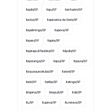
Itajobi/SP
Itaju/SP
Itanhaém/SP
Itaóca/SP
Itapecerica da Serra/SP
Itapetininga/SP
Itapeva/SP
Itapevi/SP
Itapira/SP
Itapirapuã Paulista/SP
Itápolis/SP
Itaporanga/SP
Itapuí/SP
Itapura/SP
Itaquaquecetuba/SP
Itararé/SP
Itariri/SP
Itatiba/SP
Itatinga/SP
Itirapina/SP
Itirapuã/SP
Itobi/SP
Itu/SP
Itupeva/SP
Ituverava/SP