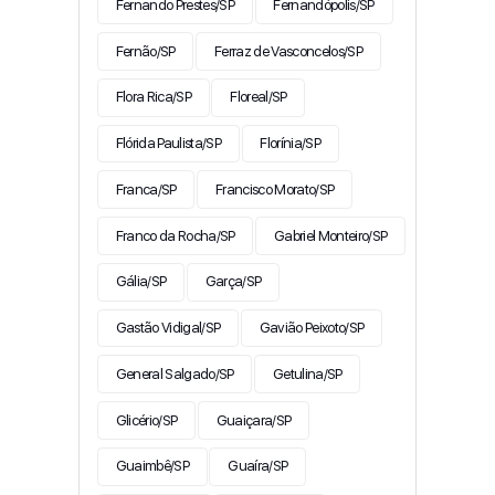
Fernando Prestes/SP
Fernandópolis/SP
Fernão/SP
Ferraz de Vasconcelos/SP
Flora Rica/SP
Floreal/SP
Flórida Paulista/SP
Florínia/SP
Franca/SP
Francisco Morato/SP
Franco da Rocha/SP
Gabriel Monteiro/SP
Gália/SP
Garça/SP
Gastão Vidigal/SP
Gavião Peixoto/SP
General Salgado/SP
Getulina/SP
Glicério/SP
Guaiçara/SP
Guaimbê/SP
Guaíra/SP