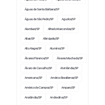
Águas de Santa Bárbara/SP
Águas de São Pedro/SP
Agudos/SP
Alambari/SP
Alfredo Marcondes/SP
Altair/SP
Altinópolis/SP
Alto Alegre/SP
Alumínio/SP
Álvares Florence/SP
Álvares Machado/SP
Álvaro de Carvalho/SP
Alvinlândia/SP
Americana/SP
Américo Brasiliense/SP
Américo de Campos/SP
Amparo/SP
Analândia/SP
Andradina/SP