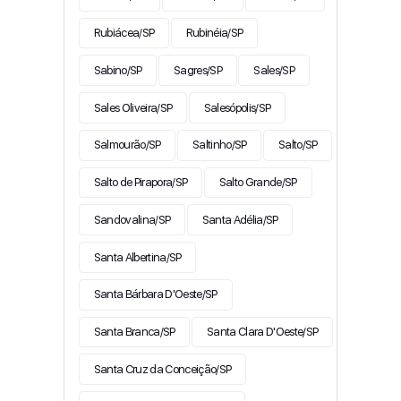
Rubiácea/SP
Rubinéia/SP
Sabino/SP
Sagres/SP
Sales/SP
Sales Oliveira/SP
Salesópolis/SP
Salmourão/SP
Saltinho/SP
Salto/SP
Salto de Pirapora/SP
Salto Grande/SP
Sandovalina/SP
Santa Adélia/SP
Santa Albertina/SP
Santa Bárbara D'Oeste/SP
Santa Branca/SP
Santa Clara D'Oeste/SP
Santa Cruz da Conceição/SP