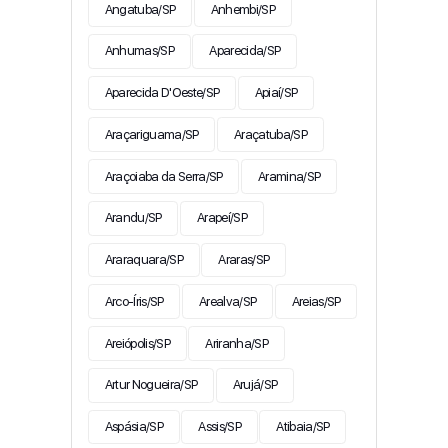
Angatuba/SP
Anhembi/SP
Anhumas/SP
Aparecida/SP
Aparecida D'Oeste/SP
Apiaí/SP
Araçariguama/SP
Araçatuba/SP
Araçoiaba da Serra/SP
Aramina/SP
Arandu/SP
Arapeí/SP
Araraquara/SP
Araras/SP
Arco-Íris/SP
Arealva/SP
Areias/SP
Areiópolis/SP
Ariranha/SP
Artur Nogueira/SP
Arujá/SP
Aspásia/SP
Assis/SP
Atibaia/SP