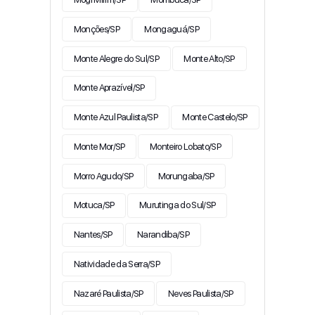
Monções/SP
Mongaguá/SP
Monte Alegre do Sul/SP
Monte Alto/SP
Monte Aprazível/SP
Monte Azul Paulista/SP
Monte Castelo/SP
Monte Mor/SP
Monteiro Lobato/SP
Morro Agudo/SP
Morungaba/SP
Motuca/SP
Murutinga do Sul/SP
Nantes/SP
Narandiba/SP
Natividade da Serra/SP
Nazaré Paulista/SP
Neves Paulista/SP