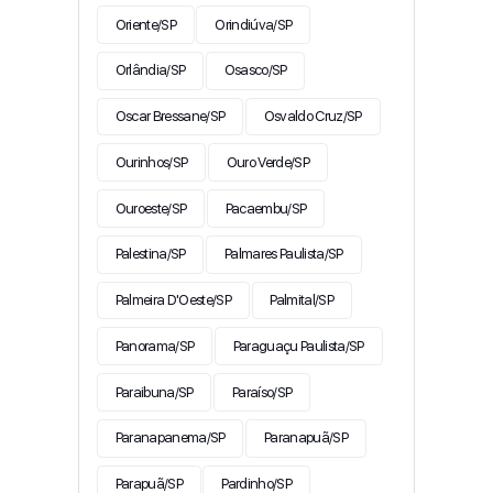
Oriente/SP
Orindiúva/SP
Orlândia/SP
Osasco/SP
Oscar Bressane/SP
Osvaldo Cruz/SP
Ourinhos/SP
Ouro Verde/SP
Ouroeste/SP
Pacaembu/SP
Palestina/SP
Palmares Paulista/SP
Palmeira D'Oeste/SP
Palmital/SP
Panorama/SP
Paraguaçu Paulista/SP
Paraibuna/SP
Paraíso/SP
Paranapanema/SP
Paranapuã/SP
Parapuã/SP
Pardinho/SP