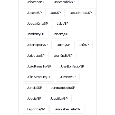
Jaborandi/SP
Jaboticabal/SP
Jacareí/SP
Jaci/SP
Jacupiranga/SP
Jaguariúna/SP
Jales/SP
Jambeiro/SP
Jandira/SP
Jardinópolis/SP
Jarinu/SP
Jaú/SP
Jeriquara/SP
Joanópolis/SP
João Ramalho/SP
José Bonifácio/SP
Júlio Mesquita/SP
Jumirim/SP
Jundiaí/SP
Junqueirópolis/SP
Juquiá/SP
Juquitiba/SP
Lagoinha/SP
Laranjal Paulista/SP