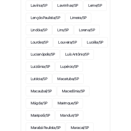
Lavínia/SP
Lavrinhas/SP
Leme/SP
Lençóis Paulista/SP
Limeira/SP
Lindóia/SP
Lins/SP
Lorena/SP
Lourdes/SP
Louveira/SP
Lucélia/SP
Lucianópolis/SP
Luís Antônio/SP
Luiziânia/SP
Lupércio/SP
Lutécia/SP
Macatuba/SP
Macaubal/SP
Macedônia/SP
Mágda/SP
Mairinque/SP
Mairiporã/SP
Manduri/SP
Marabá Paulista/SP
Maracaí/SP