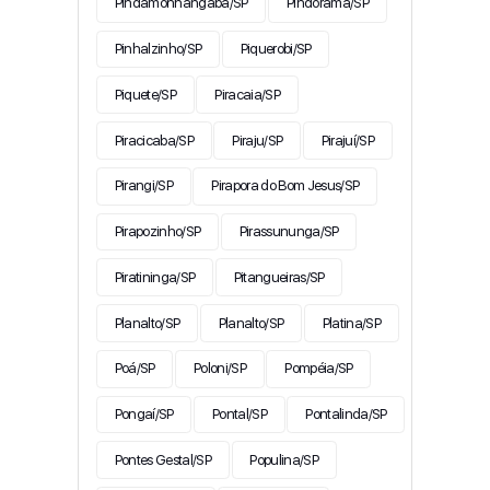
Pindamonhangaba/SP
Pindorama/SP
Pinhalzinho/SP
Piquerobi/SP
Piquete/SP
Piracaia/SP
Piracicaba/SP
Piraju/SP
Pirajuí/SP
Pirangi/SP
Pirapora do Bom Jesus/SP
Pirapozinho/SP
Pirassununga/SP
Piratininga/SP
Pitangueiras/SP
Planalto/SP
Planalto/SP
Platina/SP
Poá/SP
Poloni/SP
Pompéia/SP
Pongaí/SP
Pontal/SP
Pontalinda/SP
Pontes Gestal/SP
Populina/SP