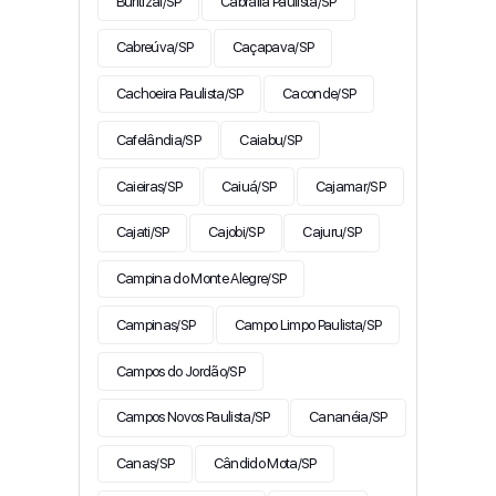
Buritizal/SP
Cabrália Paulista/SP
Cabreúva/SP
Caçapava/SP
Cachoeira Paulista/SP
Caconde/SP
Cafelândia/SP
Caiabu/SP
Caieiras/SP
Caiuá/SP
Cajamar/SP
Cajati/SP
Cajobi/SP
Cajuru/SP
Campina do Monte Alegre/SP
Campinas/SP
Campo Limpo Paulista/SP
Campos do Jordão/SP
Campos Novos Paulista/SP
Cananéia/SP
Canas/SP
Cândido Mota/SP