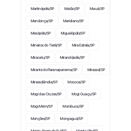
Martinópolis/SP
Matão/SP
Mauá/SP
Mendonça/SP
Meridiano/SP
Mesópolis/SP
Miguelópolis/SP
Mineiros do Tietê/SP
Mira Estrela/SP
Miracatu/SP
Mirandópolis/SP
Mirante do Paranapanema/SP
Mirassol/SP
Mirassolândia/SP
Mococa/SP
Mogi das Cruzes/SP
Mogi Guaçu/SP
Mogi Mirim/SP
Mombuca/SP
Monções/SP
Mongaguá/SP
Monte Alegre do Sul/SP
Monte Alto/SP