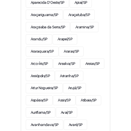
Aparecida D'Oeste/SP
Apiaí/SP
Araçariguama/SP
Araçatuba/SP
Araçoiaba da Serra/SP
Aramina/SP
Arandu/SP
Arapeí/SP
Araraquara/SP
Araras/SP
Arco-Íris/SP
Arealva/SP
Areias/SP
Areiópolis/SP
Ariranha/SP
Artur Nogueira/SP
Arujá/SP
Aspásia/SP
Assis/SP
Atibaia/SP
Auriflama/SP
Avaí/SP
Avanhandava/SP
Avaré/SP