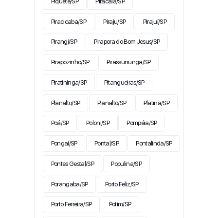
Piquete/SP
Piracaia/SP
Piracicaba/SP
Piraju/SP
Pirajuí/SP
Pirangi/SP
Pirapora do Bom Jesus/SP
Pirapozinho/SP
Pirassununga/SP
Piratininga/SP
Pitangueiras/SP
Planalto/SP
Planalto/SP
Platina/SP
Poá/SP
Poloni/SP
Pompéia/SP
Pongaí/SP
Pontal/SP
Pontalinda/SP
Pontes Gestal/SP
Populina/SP
Porangaba/SP
Porto Feliz/SP
Porto Ferreira/SP
Potim/SP