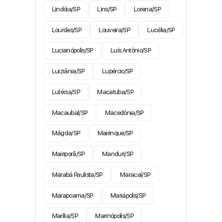
Lindóia/SP
Lins/SP
Lorena/SP
Lourdes/SP
Louveira/SP
Lucélia/SP
Lucianópolis/SP
Luís Antônio/SP
Luiziânia/SP
Lupércio/SP
Lutécia/SP
Macatuba/SP
Macaubal/SP
Macedônia/SP
Mágda/SP
Mairinque/SP
Mairiporã/SP
Manduri/SP
Marabá Paulista/SP
Maracaí/SP
Marapoama/SP
Mariápolis/SP
Marília/SP
Marinópolis/SP