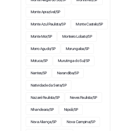
Monte Aprazível/SP
Monte Azul Paulista/SP
Monte Castelo/SP
Monte Mor/SP
Monteiro Lobato/SP
Morro Agudo/SP
Morungaba/SP
Motuca/SP
Murutinga do Sul/SP
Nantes/SP
Narandiba/SP
Natividade da Serra/SP
Nazaré Paulista/SP
Neves Paulista/SP
Nhandeara/SP
Nipoã/SP
Nova Aliança/SP
Nova Campina/SP