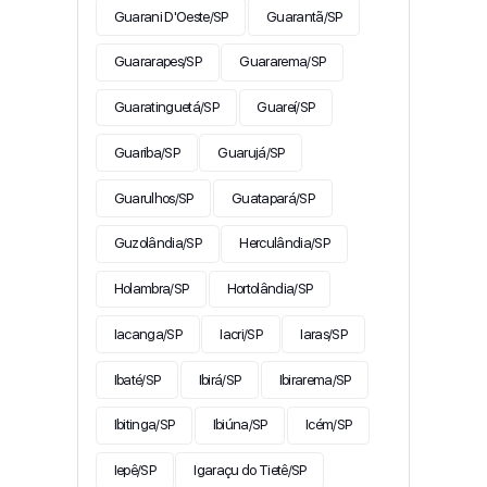
Guarani D'Oeste/SP
Guarantã/SP
Guararapes/SP
Guararema/SP
Guaratinguetá/SP
Guareí/SP
Guariba/SP
Guarujá/SP
Guarulhos/SP
Guatapará/SP
Guzolândia/SP
Herculândia/SP
Holambra/SP
Hortolândia/SP
Iacanga/SP
Iacri/SP
Iaras/SP
Ibaté/SP
Ibirá/SP
Ibirarema/SP
Ibitinga/SP
Ibiúna/SP
Icém/SP
Iepê/SP
Igaraçu do Tietê/SP