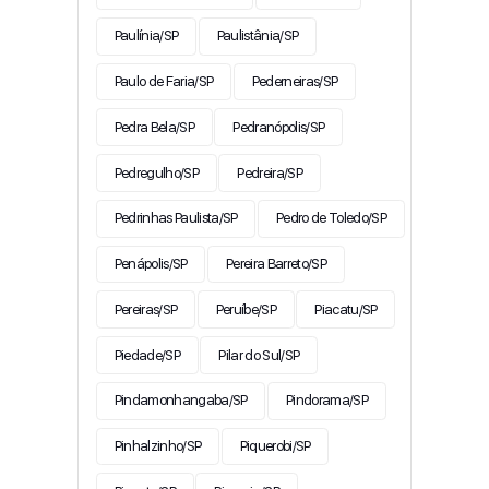
Paulínia/SP
Paulistânia/SP
Paulo de Faria/SP
Pederneiras/SP
Pedra Bela/SP
Pedranópolis/SP
Pedregulho/SP
Pedreira/SP
Pedrinhas Paulista/SP
Pedro de Toledo/SP
Penápolis/SP
Pereira Barreto/SP
Pereiras/SP
Peruíbe/SP
Piacatu/SP
Piedade/SP
Pilar do Sul/SP
Pindamonhangaba/SP
Pindorama/SP
Pinhalzinho/SP
Piquerobi/SP