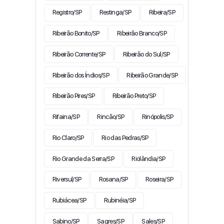
Registro/SP
Restinga/SP
Ribeira/SP
Ribeirão Bonito/SP
Ribeirão Branco/SP
Ribeirão Corrente/SP
Ribeirão do Sul/SP
Ribeirão dos Índios/SP
Ribeirão Grande/SP
Ribeirão Pires/SP
Ribeirão Preto/SP
Rifaina/SP
Rincão/SP
Rinópolis/SP
Rio Claro/SP
Rio das Pedras/SP
Rio Grande da Serra/SP
Riolândia/SP
Riversul/SP
Rosana/SP
Roseira/SP
Rubiácea/SP
Rubinéia/SP
Sabino/SP
Sagres/SP
Sales/SP