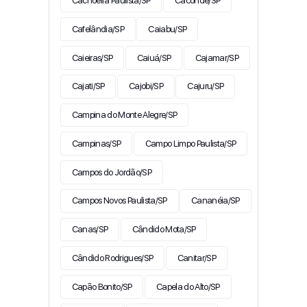
Cachoeira Paulista/SP
Caconde/SP
Cafelândia/SP
Caiabu/SP
Caieiras/SP
Caiuá/SP
Cajamar/SP
Cajati/SP
Cajobi/SP
Cajuru/SP
Campina do Monte Alegre/SP
Campinas/SP
Campo Limpo Paulista/SP
Campos do Jordão/SP
Campos Novos Paulista/SP
Cananéia/SP
Canas/SP
Cândido Mota/SP
Cândido Rodrigues/SP
Canitar/SP
Capão Bonito/SP
Capela do Alto/SP