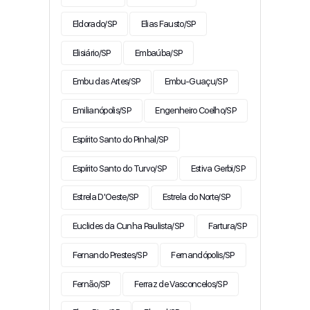
Eldorado/SP
Elias Fausto/SP
Elisiário/SP
Embaúba/SP
Embu das Artes/SP
Embu-Guaçu/SP
Emilianópolis/SP
Engenheiro Coelho/SP
Espírito Santo do Pinhal/SP
Espírito Santo do Turvo/SP
Estiva Gerbi/SP
Estrela D'Oeste/SP
Estrela do Norte/SP
Euclides da Cunha Paulista/SP
Fartura/SP
Fernando Prestes/SP
Fernandópolis/SP
Fernão/SP
Ferraz de Vasconcelos/SP