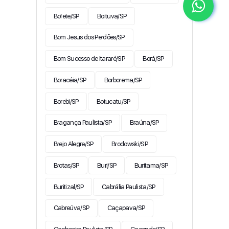
Bofete/SP
Boituva/SP
Bom Jesus dos Perdões/SP
Bom Sucesso de Itararé/SP
Borá/SP
Boracéia/SP
Borborema/SP
Borebi/SP
Botucatu/SP
Bragança Paulista/SP
Braúna/SP
Brejo Alegre/SP
Brodowski/SP
Brotas/SP
Buri/SP
Buritama/SP
Buritizal/SP
Cabrália Paulista/SP
Cabreúva/SP
Caçapava/SP