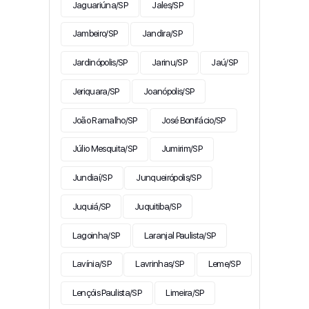
Jaguariúna/SP
Jales/SP
Jambeiro/SP
Jandira/SP
Jardinópolis/SP
Jarinu/SP
Jaú/SP
Jeriquara/SP
Joanópolis/SP
João Ramalho/SP
José Bonifácio/SP
Júlio Mesquita/SP
Jumirim/SP
Jundiaí/SP
Junqueirópolis/SP
Juquiá/SP
Juquitiba/SP
Lagoinha/SP
Laranjal Paulista/SP
Lavínia/SP
Lavrinhas/SP
Leme/SP
Lençóis Paulista/SP
Limeira/SP