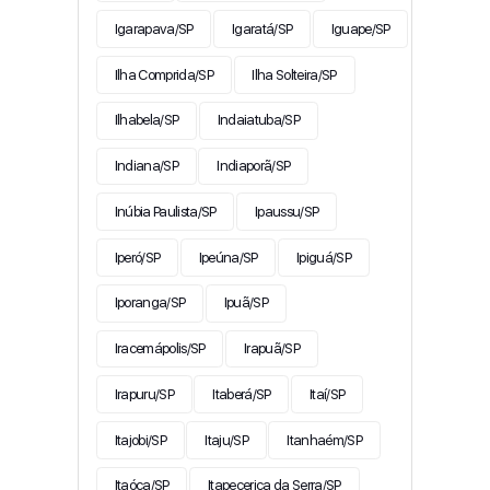
Igarapava/SP
Igaratá/SP
Iguape/SP
Ilha Comprida/SP
Ilha Solteira/SP
Ilhabela/SP
Indaiatuba/SP
Indiana/SP
Indiaporã/SP
Inúbia Paulista/SP
Ipaussu/SP
Iperó/SP
Ipeúna/SP
Ipiguá/SP
Iporanga/SP
Ipuã/SP
Iracemápolis/SP
Irapuã/SP
Irapuru/SP
Itaberá/SP
Itaí/SP
Itajobi/SP
Itaju/SP
Itanhaém/SP
Itaóca/SP
Itapecerica da Serra/SP