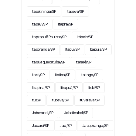
Itapetininga/SP
Itapeva/SP
Itapevi/SP
Itapira/SP
Itapirapuã Paulista/SP
Itápolis/SP
Itaporanga/SP
Itapuí/SP
Itapura/SP
Itaquaquecetuba/SP
Itararé/SP
Itariri/SP
Itatiba/SP
Itatinga/SP
Itirapina/SP
Itirapuã/SP
Itobi/SP
Itu/SP
Itupeva/SP
Ituverava/SP
Jaborandi/SP
Jaboticabal/SP
Jacareí/SP
Jaci/SP
Jacupiranga/SP