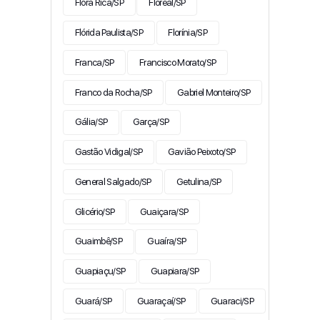
Flora Rica/SP
Floreal/SP
Flórida Paulista/SP
Florínia/SP
Franca/SP
Francisco Morato/SP
Franco da Rocha/SP
Gabriel Monteiro/SP
Gália/SP
Garça/SP
Gastão Vidigal/SP
Gavião Peixoto/SP
General Salgado/SP
Getulina/SP
Glicério/SP
Guaiçara/SP
Guaimbê/SP
Guaíra/SP
Guapiaçu/SP
Guapiara/SP
Guará/SP
Guaraçaí/SP
Guaraci/SP