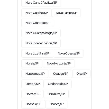
Nova Canaã Paulista/SP
Nova Castilho/SP
Nova Europa/SP
Nova Granada/SP
Nova Guataporanga/SP
Nova Independência/SP
Nova Luzitânia/SP
Nova Odessa/SP
Novais/SP
Novo Horizonte/SP
Nuporanga/SP
Ocauçu/SP
Óleo/SP
Olímpia/SP
Onda Verde/SP
Oriente/SP
Orindiúva/SP
Orlândia/SP
Osasco/SP