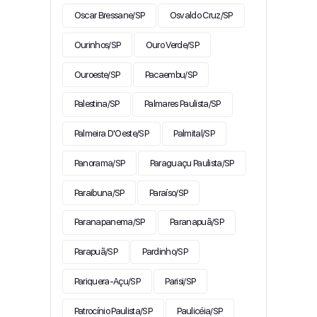
Oscar Bressane/SP
Osvaldo Cruz/SP
Ourinhos/SP
Ouro Verde/SP
Ouroeste/SP
Pacaembu/SP
Palestina/SP
Palmares Paulista/SP
Palmeira D'Oeste/SP
Palmital/SP
Panorama/SP
Paraguaçu Paulista/SP
Paraibuna/SP
Paraíso/SP
Paranapanema/SP
Paranapuã/SP
Parapuã/SP
Pardinho/SP
Pariquera-Açu/SP
Parisi/SP
Patrocínio Paulista/SP
Paulicéia/SP