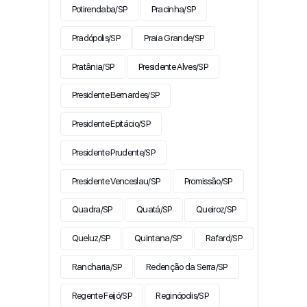
Potirendaba/SP
Pracinha/SP
Pradópolis/SP
Praia Grande/SP
Pratânia/SP
Presidente Alves/SP
Presidente Bernardes/SP
Presidente Epitácio/SP
Presidente Prudente/SP
Presidente Venceslau/SP
Promissão/SP
Quadra/SP
Quatá/SP
Queiroz/SP
Queluz/SP
Quintana/SP
Rafard/SP
Rancharia/SP
Redenção da Serra/SP
Regente Feijó/SP
Reginópolis/SP