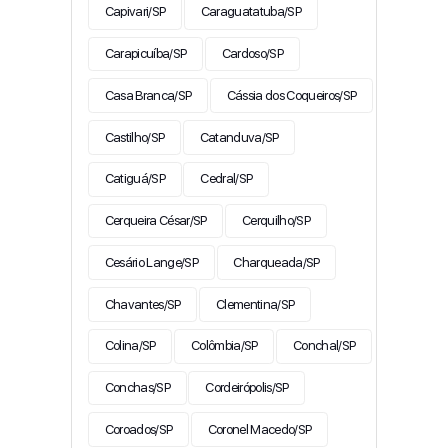
Capivari/SP
Caraguatatuba/SP
Carapicuíba/SP
Cardoso/SP
Casa Branca/SP
Cássia dos Coqueiros/SP
Castilho/SP
Catanduva/SP
Catiguá/SP
Cedral/SP
Cerqueira César/SP
Cerquilho/SP
Cesário Lange/SP
Charqueada/SP
Chavantes/SP
Clementina/SP
Colina/SP
Colômbia/SP
Conchal/SP
Conchas/SP
Cordeirópolis/SP
Coroados/SP
Coronel Macedo/SP