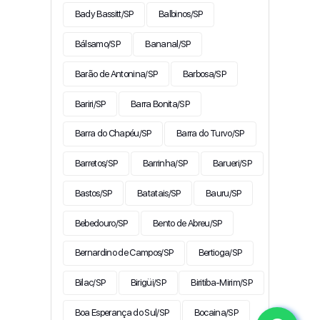
Bady Bassitt/SP
Balbinos/SP
Bálsamo/SP
Bananal/SP
Barão de Antonina/SP
Barbosa/SP
Bariri/SP
Barra Bonita/SP
Barra do Chapéu/SP
Barra do Turvo/SP
Barretos/SP
Barrinha/SP
Barueri/SP
Bastos/SP
Batatais/SP
Bauru/SP
Bebedouro/SP
Bento de Abreu/SP
Bernardino de Campos/SP
Bertioga/SP
Bilac/SP
Birigüi/SP
Biritiba-Mirim/SP
Boa Esperança do Sul/SP
Bocaina/SP