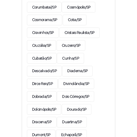
Corumbataí/SP
Cosmópolis/SP
Cosmorama/SP
Cotia/SP
Cravinhos/SP
Cristais Paulista/SP
Cruzália/SP
Cruzeiro/SP
Cubatão/SP
Cunha/SP
Descalvado/SP
Diadema/SP
Dirce Reis/SP
Divinolândia/SP
Dobrada/SP
Dois Córregos/SP
Dolcinópolis/SP
Dourado/SP
Dracena/SP
Duartina/SP
Dumont/SP
Echaporã/SP