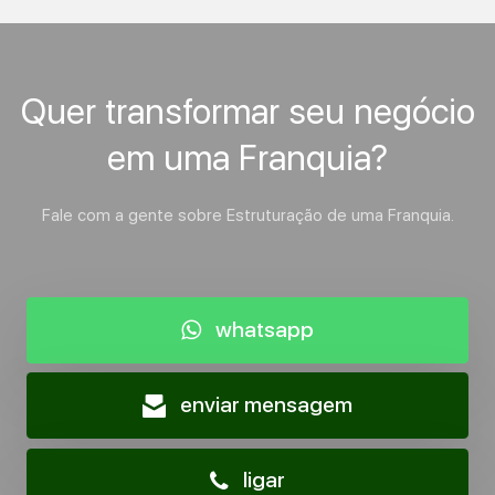
Quer transformar seu negócio
em uma Franquia?
Fale com a gente sobre Estruturação de uma Franquia.
whatsapp
enviar mensagem
ligar