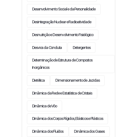
Desenvolvimento Social e da Personalidade
Desintegração Nuclear e Radioatividade
Desnutrição e Desenvolvimento Fisiológico
Desvios da Conduta
Detergentes
Determinação de Estrutura de Compostos
Inorgânicos
Dietética
Dimensionamento de Jazidas
Dinâmica da Rede e Estatística de Cristais
Dinâmica de Vôo
Dinâmica dos Corpos Rígidos, Elásticos e Plásticos
Dinâmica dos Fluídos
Dinâmica dos Gases