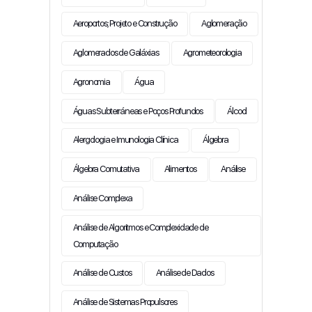
Aeroportos; Projeto e Construção
Aglomeração
Aglomerados de Galáxias
Agrometeorologia
Agronomia
Água
Águas Subterráneas e Poços Profundos
Álcool
Alergologia e Imunologia Clínica
Álgebra
Álgebra Comutativa
Alimentos
Análise
Análise Complexa
Análise de Algoritmos e Complexidade de
Computação
Análise de Custos
Análise de Dados
Análise de Sistemas Propulsores