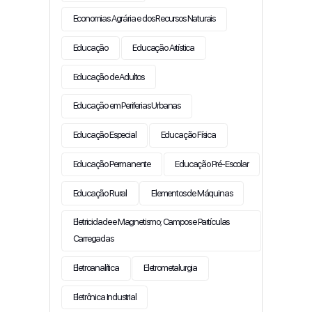
Economias Agrária e dos Recursos Naturais
Educação
Educação Artística
Educação de Adultos
Educação em Periferias Urbanas
Educação Especial
Educação Física
Educação Permanente
Educação Pré-Escolar
Educação Rural
Elementos de Máquinas
Eletricidade e Magnetismo; Campos e Partículas
Carregadas
Eletroanalítica
Eletrometalurgia
Eletrônica Industrial