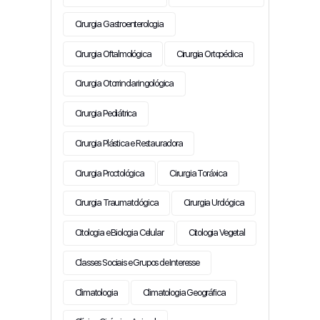
Cirurgia Gastroenterologia
Cirurgia Oftalmológica
Cirurgia Ortopédica
Cirurgia Otorrinolaringológica
Cirurgia Pediátrica
Cirurgia Plástica e Restauradora
Cirurgia Proctológica
Cirurgia Toráxica
Cirurgia Traumatológica
Cirurgia Urológica
Citologia e Biologia Celular
Citologia Vegetal
Classes Sociais e Grupos de Interesse
Climatologia
Climatologia Geográfica