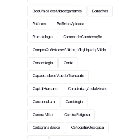
Bioquímica dos Microorganismos
Borrachas
Botânica
Botânica Aplicada
Bromatologia
Campos de Coordenação
Campos Quânticos e Sólidos, Hélio, Líquido, Sólido
Cancerologia
Canto
Capacidade de Vias de Transporte
Capital Humano
Caracterização do Minério
Carcinocultura
Cardiologia
Carreira Militar
Carreira Religiosa
Cartografia Básica
Cartografia Geológica