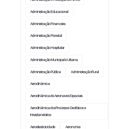
Administração Educacional
Administração Financeira
Administração Florestal
Administração Hospitalar
Administração Municipal e Urbana
Administração Pública
Administração Rural
Aerodinâmica
Aerodinâmica de Aeronaves Espaciais
Aerodinâmica dos Processos Geofísicos e
Interplanetários
Aeroelasticicidade
Aeronomia