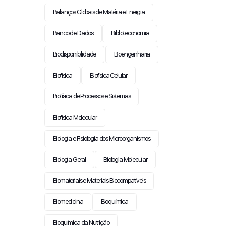
Balanços Globais de Matéria e Energia
Banco de Dados
Biblioteconomia
Biodisponibilidade
Bioengenharia
Biofísica
Biofísica Celular
Biofísica de Processos e Sistemas
Biofísica Molecular
Biologia e Fisiologia dos Microorganismos
Biologia Geral
Biologia Molecular
Biomateriais e Materiais Biocompatíveis
Biomedicina
Bioquímica
Bioquímica da Nutrição