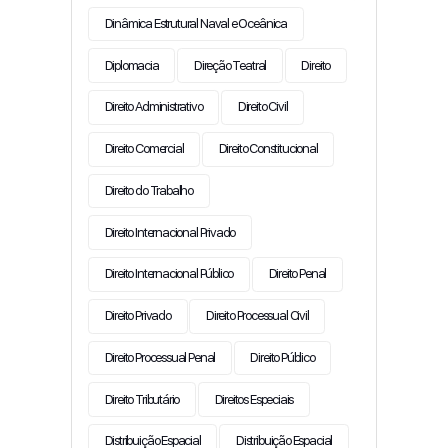
Dinâmica Estrutural Naval e Oceânica
Diplomacia
Direção Teatral
Direito
Direito Administrativo
Direito Civil
Direito Comercial
Direito Constitucional
Direito do Trabalho
Direito Internacional Privado
Direito Internacional Público
Direito Penal
Direito Privado
Direito Processual Civil
Direito Processual Penal
Direito Público
Direito Tributário
Direitos Especiais
Distribuição Espacial
Distribuição Espacial