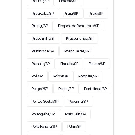
Piquete/SP
Piracaia/SP
Piracicaba/SP
Piraju/SP
Pirajuí/SP
Pirangi/SP
Pirapora do Bom Jesus/SP
Pirapozinho/SP
Pirassununga/SP
Piratininga/SP
Pitangueiras/SP
Planalto/SP
Planalto/SP
Platina/SP
Poá/SP
Poloni/SP
Pompéia/SP
Pongaí/SP
Pontal/SP
Pontalinda/SP
Pontes Gestal/SP
Populina/SP
Porangaba/SP
Porto Feliz/SP
Porto Ferreira/SP
Potim/SP