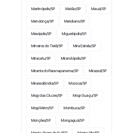
Martinópolis/SP
Matão/SP
Mauá/SP
Mendonça/SP
Meridiano/SP
Mesópolis/SP
Miguelópolis/SP
Mineiros do Tietê/SP
Mira Estrela/SP
Miracatu/SP
Mirandópolis/SP
Mirante do Paranapanema/SP
Mirassol/SP
Mirassolândia/SP
Mococa/SP
Mogi das Cruzes/SP
Mogi Guaçu/SP
Mogi Mirim/SP
Mombuca/SP
Monções/SP
Mongaguá/SP
Monte Alegre do Sul/SP
Monte Alto/SP