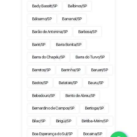
Bady Bassitt/SP
Balbinos/SP
Bálsamo/SP
Bananal/SP
Barão de Antonina/SP
Barbosa/SP
Bariri/SP
Barra Bonita/SP
Barra do Chapéu/SP
Barra do Turvo/SP
Barretos/SP
Barrinha/SP
Barueri/SP
Bastos/SP
Batatais/SP
Bauru/SP
Bebedouro/SP
Bento de Abreu/SP
Bernardino de Campos/SP
Bertioga/SP
Bilac/SP
Birigüi/SP
Biritiba-Mirim/SP
Boa Esperança do Sul/SP
Bocaina/SP