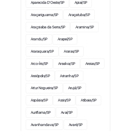
Aparecida D'Oeste/SP
Apiaí/SP
Araçariguama/SP
Araçatuba/SP
Araçoiaba da Serra/SP
Aramina/SP
Arandu/SP
Arapeí/SP
Araraquara/SP
Araras/SP
Arco-Íris/SP
Arealva/SP
Areias/SP
Areiópolis/SP
Ariranha/SP
Artur Nogueira/SP
Arujá/SP
Aspásia/SP
Assis/SP
Atibaia/SP
Auriflama/SP
Avaí/SP
Avanhandava/SP
Avaré/SP