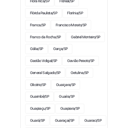
Flora Rica/SP
Floreal/SP
Flórida Paulista/SP
Florínia/SP
Franca/SP
Francisco Morato/SP
Franco da Rocha/SP
Gabriel Monteiro/SP
Gália/SP
Garça/SP
Gastão Vidigal/SP
Gavião Peixoto/SP
General Salgado/SP
Getulina/SP
Glicério/SP
Guaiçara/SP
Guaimbê/SP
Guaíra/SP
Guapiaçu/SP
Guapiara/SP
Guará/SP
Guaraçaí/SP
Guaraci/SP