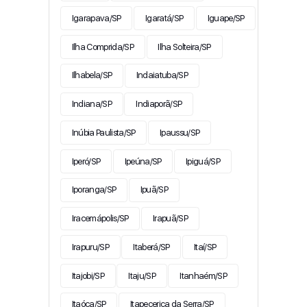
Igarapava/SP
Igaratá/SP
Iguape/SP
Ilha Comprida/SP
Ilha Solteira/SP
Ilhabela/SP
Indaiatuba/SP
Indiana/SP
Indiaporã/SP
Inúbia Paulista/SP
Ipaussu/SP
Iperó/SP
Ipeúna/SP
Ipiguá/SP
Iporanga/SP
Ipuã/SP
Iracemápolis/SP
Irapuã/SP
Irapuru/SP
Itaberá/SP
Itaí/SP
Itajobi/SP
Itaju/SP
Itanhaém/SP
Itaóca/SP
Itapecerica da Serra/SP