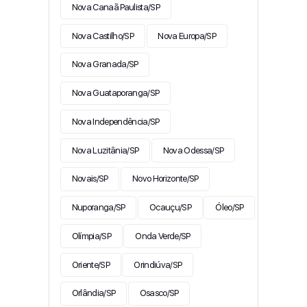
Nova Canaã Paulista/SP
Nova Castilho/SP
Nova Europa/SP
Nova Granada/SP
Nova Guataporanga/SP
Nova Independência/SP
Nova Luzitânia/SP
Nova Odessa/SP
Novais/SP
Novo Horizonte/SP
Nuporanga/SP
Ocauçu/SP
Óleo/SP
Olímpia/SP
Onda Verde/SP
Oriente/SP
Orindiúva/SP
Orlândia/SP
Osasco/SP