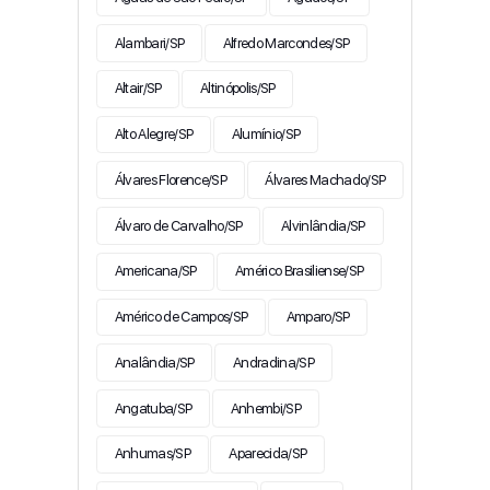
Alambari/SP
Alfredo Marcondes/SP
Altair/SP
Altinópolis/SP
Alto Alegre/SP
Alumínio/SP
Álvares Florence/SP
Álvares Machado/SP
Álvaro de Carvalho/SP
Alvinlândia/SP
Americana/SP
Américo Brasiliense/SP
Américo de Campos/SP
Amparo/SP
Analândia/SP
Andradina/SP
Angatuba/SP
Anhembi/SP
Anhumas/SP
Aparecida/SP