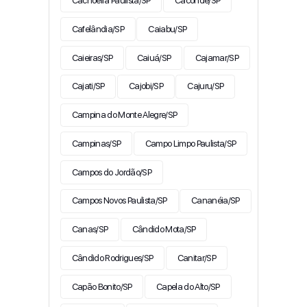
Cachoeira Paulista/SP
Caconde/SP
Cafelândia/SP
Caiabu/SP
Caieiras/SP
Caiuá/SP
Cajamar/SP
Cajati/SP
Cajobi/SP
Cajuru/SP
Campina do Monte Alegre/SP
Campinas/SP
Campo Limpo Paulista/SP
Campos do Jordão/SP
Campos Novos Paulista/SP
Cananéia/SP
Canas/SP
Cândido Mota/SP
Cândido Rodrigues/SP
Canitar/SP
Capão Bonito/SP
Capela do Alto/SP