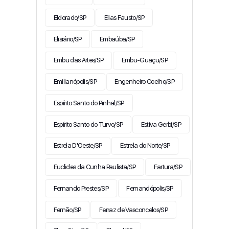
Eldorado/SP
Elias Fausto/SP
Elisiário/SP
Embaúba/SP
Embu das Artes/SP
Embu-Guaçu/SP
Emilianópolis/SP
Engenheiro Coelho/SP
Espírito Santo do Pinhal/SP
Espírito Santo do Turvo/SP
Estiva Gerbi/SP
Estrela D'Oeste/SP
Estrela do Norte/SP
Euclides da Cunha Paulista/SP
Fartura/SP
Fernando Prestes/SP
Fernandópolis/SP
Fernão/SP
Ferraz de Vasconcelos/SP