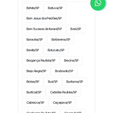
Bofete/SP
Boituva/SP
Bom Jesus dos Perdões/SP
Bom Sucesso de Itararé/SP
Borá/SP
Boracéia/SP
Borborema/SP
Borebi/SP
Botucatu/SP
Bragança Paulista/SP
Braúna/SP
Brejo Alegre/SP
Brodowski/SP
Brotas/SP
Buri/SP
Buritama/SP
Buritizal/SP
Cabrália Paulista/SP
Cabreúva/SP
Caçapava/SP