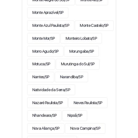
Monte Aprazível/SP
Monte Azul Paulista/SP
Monte Castelo/SP
Monte Mor/SP
Monteiro Lobato/SP
Morro Agudo/SP
Morungaba/SP
Motuca/SP
Murutinga do Sul/SP
Nantes/SP
Narandiba/SP
Natividade da Serra/SP
Nazaré Paulista/SP
Neves Paulista/SP
Nhandeara/SP
Nipoã/SP
Nova Aliança/SP
Nova Campina/SP