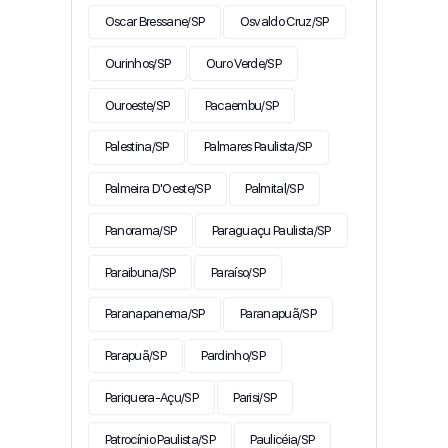
Oscar Bressane/SP
Osvaldo Cruz/SP
Ourinhos/SP
Ouro Verde/SP
Ouroeste/SP
Pacaembu/SP
Palestina/SP
Palmares Paulista/SP
Palmeira D'Oeste/SP
Palmital/SP
Panorama/SP
Paraguaçu Paulista/SP
Paraibuna/SP
Paraíso/SP
Paranapanema/SP
Paranapuã/SP
Parapuã/SP
Pardinho/SP
Pariquera-Açu/SP
Parisi/SP
Patrocínio Paulista/SP
Paulicéia/SP