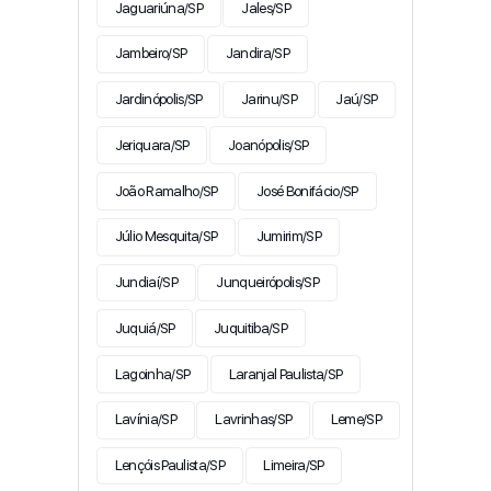
Jaguariúna/SP
Jales/SP
Jambeiro/SP
Jandira/SP
Jardinópolis/SP
Jarinu/SP
Jaú/SP
Jeriquara/SP
Joanópolis/SP
João Ramalho/SP
José Bonifácio/SP
Júlio Mesquita/SP
Jumirim/SP
Jundiaí/SP
Junqueirópolis/SP
Juquiá/SP
Juquitiba/SP
Lagoinha/SP
Laranjal Paulista/SP
Lavínia/SP
Lavrinhas/SP
Leme/SP
Lençóis Paulista/SP
Limeira/SP