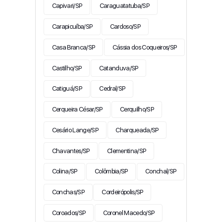
Capivari/SP
Caraguatatuba/SP
Carapicuíba/SP
Cardoso/SP
Casa Branca/SP
Cássia dos Coqueiros/SP
Castilho/SP
Catanduva/SP
Catiguá/SP
Cedral/SP
Cerqueira César/SP
Cerquilho/SP
Cesário Lange/SP
Charqueada/SP
Chavantes/SP
Clementina/SP
Colina/SP
Colômbia/SP
Conchal/SP
Conchas/SP
Cordeirópolis/SP
Coroados/SP
Coronel Macedo/SP