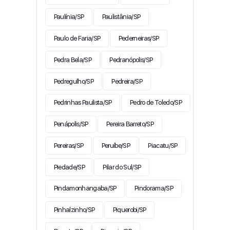
Paulínia/SP
Paulistânia/SP
Paulo de Faria/SP
Pederneiras/SP
Pedra Bela/SP
Pedranópolis/SP
Pedregulho/SP
Pedreira/SP
Pedrinhas Paulista/SP
Pedro de Toledo/SP
Penápolis/SP
Pereira Barreto/SP
Pereiras/SP
Peruíbe/SP
Piacatu/SP
Piedade/SP
Pilar do Sul/SP
Pindamonhangaba/SP
Pindorama/SP
Pinhalzinho/SP
Piquerobi/SP