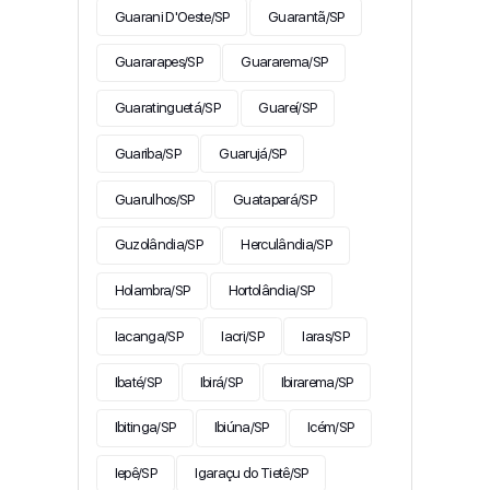
Guarani D'Oeste/SP
Guarantã/SP
Guararapes/SP
Guararema/SP
Guaratinguetá/SP
Guareí/SP
Guariba/SP
Guarujá/SP
Guarulhos/SP
Guatapará/SP
Guzolândia/SP
Herculândia/SP
Holambra/SP
Hortolândia/SP
Iacanga/SP
Iacri/SP
Iaras/SP
Ibaté/SP
Ibirá/SP
Ibirarema/SP
Ibitinga/SP
Ibiúna/SP
Icém/SP
Iepê/SP
Igaraçu do Tietê/SP