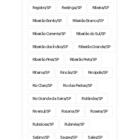
Registro/SP
Restinga/SP
Ribeira/SP
Ribeirão Bonito/SP
Ribeirão Branco/SP
Ribeirão Corrente/SP
Ribeirão do Sul/SP
Ribeirão dos Índios/SP
Ribeirão Grande/SP
Ribeirão Pires/SP
Ribeirão Preto/SP
Rifaina/SP
Rincão/SP
Rinópolis/SP
Rio Claro/SP
Rio das Pedras/SP
Rio Grande da Serra/SP
Riolândia/SP
Riversul/SP
Rosana/SP
Roseira/SP
Rubiácea/SP
Rubinéia/SP
Sabino/SP
Sagres/SP
Sales/SP