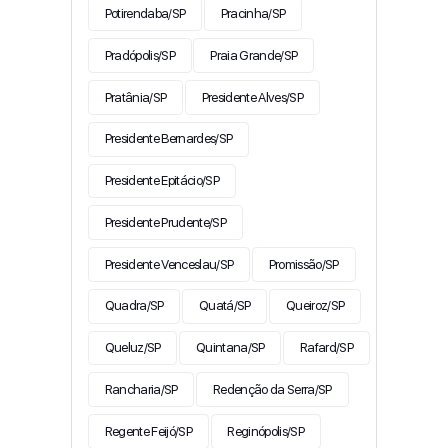
Potirendaba/SP
Pracinha/SP
Pradópolis/SP
Praia Grande/SP
Pratânia/SP
Presidente Alves/SP
Presidente Bernardes/SP
Presidente Epitácio/SP
Presidente Prudente/SP
Presidente Venceslau/SP
Promissão/SP
Quadra/SP
Quatá/SP
Queiroz/SP
Queluz/SP
Quintana/SP
Rafard/SP
Rancharia/SP
Redenção da Serra/SP
Regente Feijó/SP
Reginópolis/SP