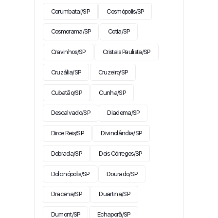
Corumbataí/SP
Cosmópolis/SP
Cosmorama/SP
Cotia/SP
Cravinhos/SP
Cristais Paulista/SP
Cruzália/SP
Cruzeiro/SP
Cubatão/SP
Cunha/SP
Descalvado/SP
Diadema/SP
Dirce Reis/SP
Divinolândia/SP
Dobrada/SP
Dois Córregos/SP
Dolcinópolis/SP
Dourado/SP
Dracena/SP
Duartina/SP
Dumont/SP
Echaporã/SP