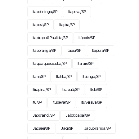
Itapetininga/SP
Itapeva/SP
Itapevi/SP
Itapira/SP
Itapirapuã Paulista/SP
Itápolis/SP
Itaporanga/SP
Itapuí/SP
Itapura/SP
Itaquaquecetuba/SP
Itararé/SP
Itariri/SP
Itatiba/SP
Itatinga/SP
Itirapina/SP
Itirapuã/SP
Itobi/SP
Itu/SP
Itupeva/SP
Ituverava/SP
Jaborandi/SP
Jaboticabal/SP
Jacareí/SP
Jaci/SP
Jacupiranga/SP