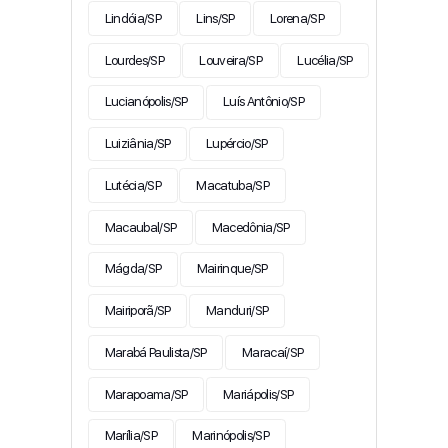
Lindóia/SP
Lins/SP
Lorena/SP
Lourdes/SP
Louveira/SP
Lucélia/SP
Lucianópolis/SP
Luís Antônio/SP
Luiziânia/SP
Lupércio/SP
Lutécia/SP
Macatuba/SP
Macaubal/SP
Macedônia/SP
Mágda/SP
Mairinque/SP
Mairiporã/SP
Manduri/SP
Marabá Paulista/SP
Maracaí/SP
Marapoama/SP
Mariápolis/SP
Marília/SP
Marinópolis/SP