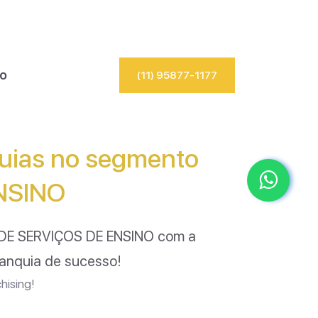
io
(11) 95877-1177
quias no segmento
NSINO
E SERVIÇOS DE ENSINO
com a
ranquia de sucesso!
hising!