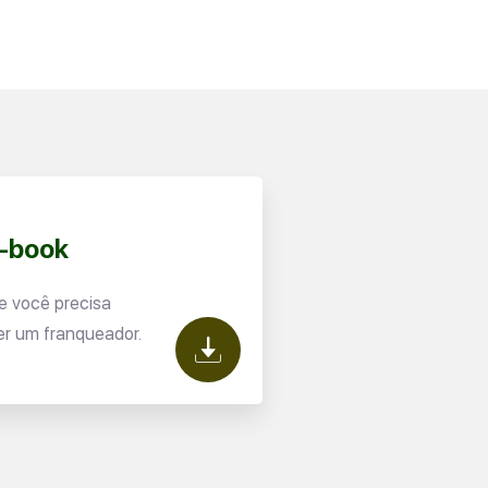
E-book
e você precisa
er um franqueador.