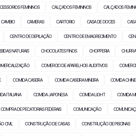
CESSORIOS FEMININOS
CALÇADOS FEMININOS
CALÇADOS FEMIN
CAMBIO
CAMERAS
CARTORIO
CASA DE DOCES
CAS
CENTRO DE DEPILAÇÃO
CENTRO DE EMAGRECIMENTO
CEN
EBIDAS NATURAIS
CHOCOLATES FINOS
CHOPPERIA
CHURRA
OMERCALIZAÇÃO
COMERCIO DE APARELHOS AUDITIVOS
COMERCI
E
COMIDA CASEIRA
COMIDA CASEIRA MINEIRA
COMIDA CHIN
DA ITALIANA
COMIDA JAPONESA
COMIDA LIGHT
COMIDA M
COMPRA DE PECATORIAS FEDERAIS
COMUNICAÇÃO
COMUNICAÇ
 CIVIL
CONSTRUÇÃO DE CASAS
CONSTRUÇÃO DE PISCINAS