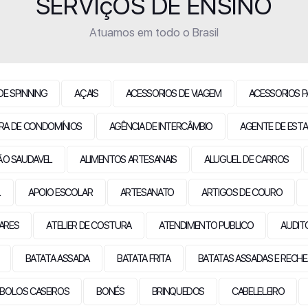
SERVIçOS DE ENSINO
Atuamos em todo o Brasil
DE SPINNING
AÇAIS
ACESSORIOS DE VIAGEM
ACESSORIOS P
RA DE CONDOMÍNIOS
AGÊNCIA DE INTERCÂMBIO
AGENTE DE ESTA
ÃO SAUDAVEL
ALIMENTOS ARTESANAIS
ALUGUEL DE CARROS
L
APOIO ESCOLAR
ARTESANATO
ARTIGOS DE COURO
LARES
ATELIER DE COSTURA
ATENDIMENTO PUBLICO
AUDIT
BATATA ASSADA
BATATA FRITA
BATATAS ASSADAS E RECH
BOLOS CASEIROS
BONÉS
BRINQUEDOS
CABELELEIRO