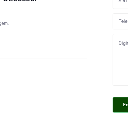
agem.
E