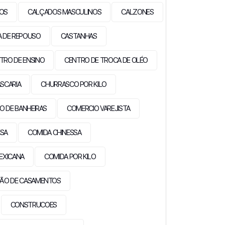
IOS
CALÇADOS MASCULINOS
CALZONES
A DE REPOUSO
CASTANHAS
TRO DE ENSINO
CENTRO DE TROCA DE OLÉO
SCARIA
CHURRASCO POR KILO
O DE BANHEIRAS
COMERCIO VAREJISTA
ESA
COMIDA CHINESSA
EXICANA
COMIDA POR KILO
ÃO DE CASAMENTOS
CONSTRUCOES