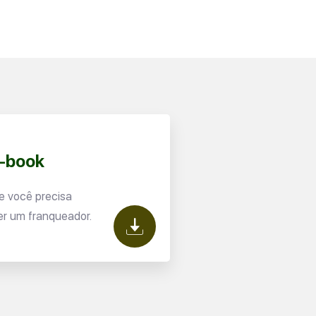
E-book
e você precisa
er um franqueador.