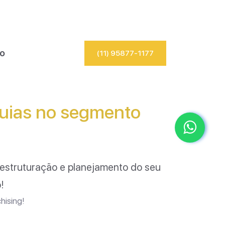
io
(11) 95877-1177
quias no segmento
estruturação e planejamento do seu
!
hising!