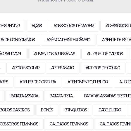
DE SPINNING
AÇAIS
ACESSORIOS DE VIAGEM
ACESSORIOS P
RA DE CONDOMÍNIOS
AGÊNCIA DE INTERCÂMBIO
AGENTE DE ESTA
ÃO SAUDAVEL
ALIMENTOS ARTESANAIS
ALUGUEL DE CARROS
L
APOIO ESCOLAR
ARTESANATO
ARTIGOS DE COURO
LARES
ATELIER DE COSTURA
ATENDIMENTO PUBLICO
AUDIT
BATATA ASSADA
BATATA FRITA
BATATAS ASSADAS E RECH
BOLOS CASEIROS
BONÉS
BRINQUEDOS
CABELELEIRO
CESSORIOS FEMININOS
CALÇADOS FEMININOS
CALÇADOS FEMIN