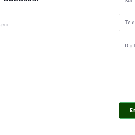
agem.
E