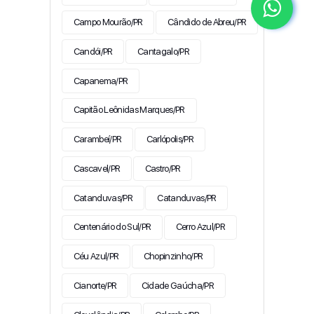
Campo Mourão/PR
Cândido de Abreu/PR
Candói/PR
Cantagalo/PR
Capanema/PR
Capitão Leônidas Marques/PR
Carambeí/PR
Carlópolis/PR
Cascavel/PR
Castro/PR
Catanduvas/PR
Catanduvas/PR
Centenário do Sul/PR
Cerro Azul/PR
Céu Azul/PR
Chopinzinho/PR
Cianorte/PR
Cidade Gaúcha/PR