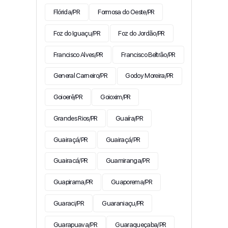
Flórida/PR
Formosa do Oeste/PR
Foz do Iguaçu/PR
Foz do Jordão/PR
Francisco Alves/PR
Francisco Beltrão/PR
General Carneiro/PR
Godoy Moreira/PR
Goioerê/PR
Goioxim/PR
Grandes Rios/PR
Guaíra/PR
Guairaçá/PR
Guairaçá/PR
Guairacá/PR
Guamiranga/PR
Guapirama/PR
Guaporema/PR
Guaraci/PR
Guaraniaçu/PR
Guarapuava/PR
Guaraqueçaba/PR