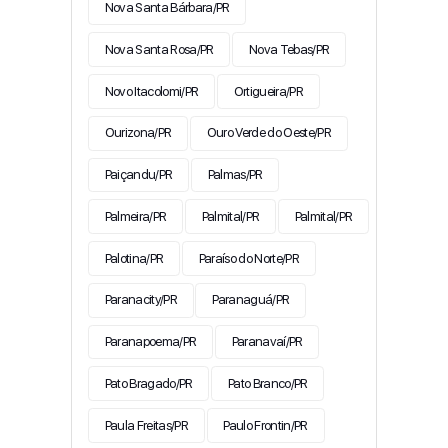
Nova Santa Bárbara/PR
Nova Santa Rosa/PR
Nova Tebas/PR
Novo Itacolomi/PR
Ortigueira/PR
Ourizona/PR
Ouro Verde do Oeste/PR
Paiçandu/PR
Palmas/PR
Palmeira/PR
Palmital/PR
Palmital/PR
Palotina/PR
Paraíso do Norte/PR
Paranacity/PR
Paranaguá/PR
Paranapoema/PR
Paranavaí/PR
Pato Bragado/PR
Pato Branco/PR
Paula Freitas/PR
Paulo Frontin/PR