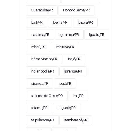
Guaratuba/PR
Honório Serpa/PR
Ibaiti/PR
Ibema/PR
Ibiporã/PR
Icaraíma/PR
Iguaraçu/PR
Iguatu/PR
Imbaú/PR
Imbituva/PR
Inácio Martins/PR
Inajá/PR
Indianópolis/PR
Ipiranga/PR
Ipiranga/PR
Iporã/PR
Iracema do Oeste/PR
Irati/PR
Iretama/PR
Itaguajé/PR
Itaipulândia/PR
Itambaracá/PR