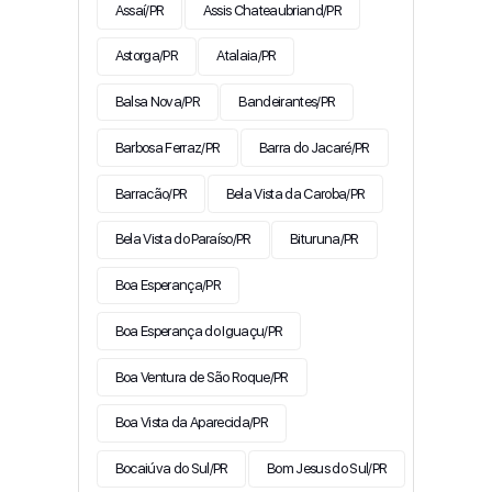
Assaí/PR
Assis Chateaubriand/PR
Astorga/PR
Atalaia/PR
Balsa Nova/PR
Bandeirantes/PR
Barbosa Ferraz/PR
Barra do Jacaré/PR
Barracão/PR
Bela Vista da Caroba/PR
Bela Vista do Paraíso/PR
Bituruna/PR
Boa Esperança/PR
Boa Esperança do Iguaçu/PR
Boa Ventura de São Roque/PR
Boa Vista da Aparecida/PR
Bocaiúva do Sul/PR
Bom Jesus do Sul/PR