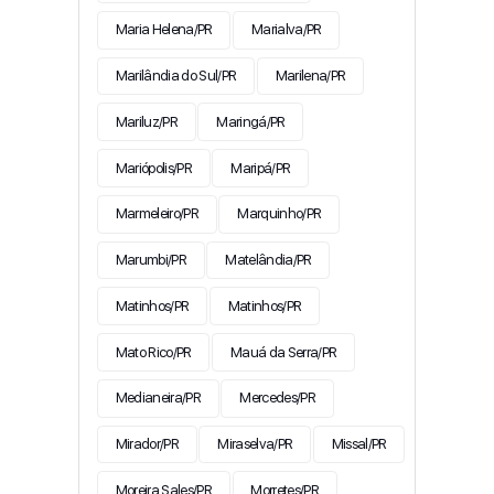
Maria Helena/PR
Marialva/PR
Marilândia do Sul/PR
Marilena/PR
Mariluz/PR
Maringá/PR
Mariópolis/PR
Maripá/PR
Marmeleiro/PR
Marquinho/PR
Marumbi/PR
Matelândia/PR
Matinhos/PR
Matinhos/PR
Mato Rico/PR
Mauá da Serra/PR
Medianeira/PR
Mercedes/PR
Mirador/PR
Miraselva/PR
Missal/PR
Moreira Sales/PR
Morretes/PR