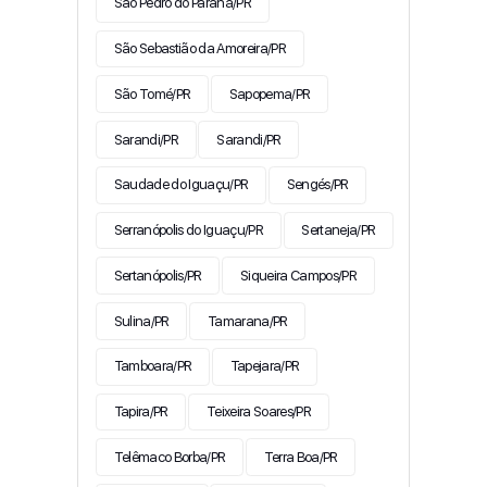
São Pedro do Paraná/PR
São Sebastião da Amoreira/PR
São Tomé/PR
Sapopema/PR
Sarandi/PR
Sarandi/PR
Saudade do Iguaçu/PR
Sengés/PR
Serranópolis do Iguaçu/PR
Sertaneja/PR
Sertanópolis/PR
Siqueira Campos/PR
Sulina/PR
Tamarana/PR
Tamboara/PR
Tapejara/PR
Tapira/PR
Teixeira Soares/PR
Telêmaco Borba/PR
Terra Boa/PR