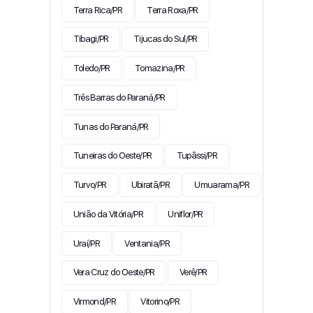
Terra Rica/PR
Terra Roxa/PR
Tibagi/PR
Tijucas do Sul/PR
Toledo/PR
Tomazina/PR
Três Barras do Paraná/PR
Tunas do Paraná/PR
Tuneiras do Oeste/PR
Tupãssi/PR
Turvo/PR
Ubiratã/PR
Umuarama/PR
União da Vitória/PR
Uniflor/PR
Uraí/PR
Ventania/PR
Vera Cruz do Oeste/PR
Verê/PR
Virmond/PR
Vitorino/PR