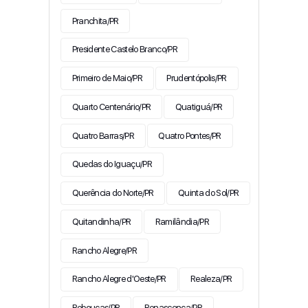
Pranchita/PR
Presidente Castelo Branco/PR
Primeiro de Maio/PR
Prudentópolis/PR
Quarto Centenário/PR
Quatiguá/PR
Quatro Barras/PR
Quatro Pontes/PR
Quedas do Iguaçu/PR
Querência do Norte/PR
Quinta do Sol/PR
Quitandinha/PR
Ramilândia/PR
Rancho Alegre/PR
Rancho Alegre d'Oeste/PR
Realeza/PR
Rebouças/PR
Renascença/PR