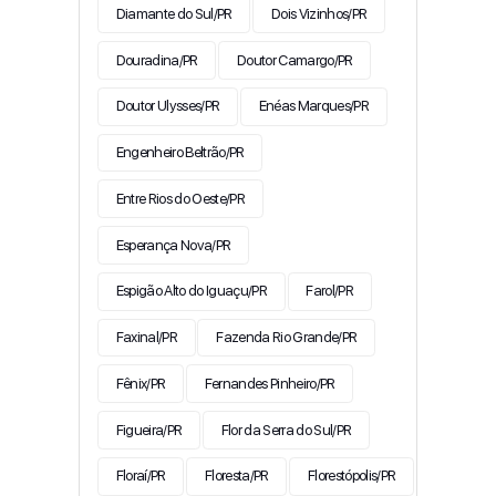
Diamante do Sul/PR
Dois Vizinhos/PR
Douradina/PR
Doutor Camargo/PR
Doutor Ulysses/PR
Enéas Marques/PR
Engenheiro Beltrão/PR
Entre Rios do Oeste/PR
Esperança Nova/PR
Espigão Alto do Iguaçu/PR
Farol/PR
Faxinal/PR
Fazenda Rio Grande/PR
Fênix/PR
Fernandes Pinheiro/PR
Figueira/PR
Flor da Serra do Sul/PR
Floraí/PR
Floresta/PR
Florestópolis/PR