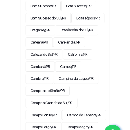
Bom Sucesso/PR
Bom Sucesso/PR
Bom Sucesso do Sul/PR
Borrazópolis/PR
Braganey/PR
Brasilândia do Sul/PR
Cafeara/PR
Cafelândia/PR
Cafezal do Sul/PR
Califórnia/PR
Cambará/PR
Cambé/PR
Cambira/PR
Campina da Lagoa/PR
Campina do Simão/PR
Campina Grande do Sul/PR
Campo Bonito/PR
Campo do Tenente/PR
Campo Largo/PR
Campo Magro/PR