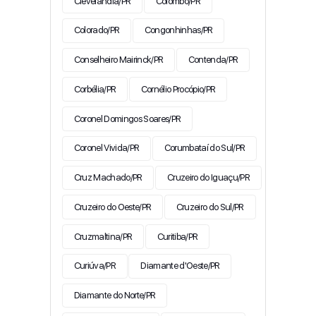
Clevelândia/PR
Colombo/PR
Colorado/PR
Congonhinhas/PR
Conselheiro Mairinck/PR
Contenda/PR
Corbélia/PR
Cornélio Procópio/PR
Coronel Domingos Soares/PR
Coronel Vivida/PR
Corumbataí do Sul/PR
Cruz Machado/PR
Cruzeiro do Iguaçu/PR
Cruzeiro do Oeste/PR
Cruzeiro do Sul/PR
Cruzmaltina/PR
Curitiba/PR
Curiúva/PR
Diamante d'Oeste/PR
Diamante do Norte/PR