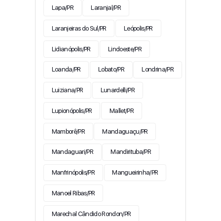
Lapa/PR
Laranjal/PR
Laranjeiras do Sul/PR
Leópolis/PR
Lidianópolis/PR
Lindoeste/PR
Loanda/PR
Lobato/PR
Londrina/PR
Luiziana/PR
Lunardelli/PR
Lupionópolis/PR
Mallet/PR
Mamborê/PR
Mandaguaçu/PR
Mandaguari/PR
Mandirituba/PR
Manfrinópolis/PR
Mangueirinha/PR
Manoel Ribas/PR
Marechal Cândido Rondon/PR