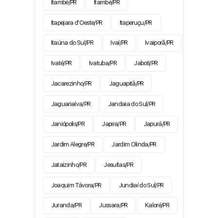
Itambé/PR
Itambé/PR
Itapejara d'Oeste/PR
Itaperuçu/PR
Itaúna do Sul/PR
Ivaí/PR
Ivaiporã/PR
Ivaté/PR
Ivatuba/PR
Jaboti/PR
Jacarezinho/PR
Jaguapitã/PR
Jaguariaíva/PR
Jandaia do Sul/PR
Janiópolis/PR
Japira/PR
Japurá/PR
Jardim Alegre/PR
Jardim Olinda/PR
Jataizinho/PR
Jesuítas/PR
Joaquim Távora/PR
Jundiaí do Sul/PR
Juranda/PR
Jussara/PR
Kaloré/PR