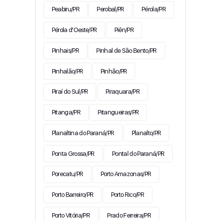
Peabiru/PR
Perobal/PR
Pérola/PR
Pérola d'Oeste/PR
Piên/PR
Pinhais/PR
Pinhal de São Bento/PR
Pinhalão/PR
Pinhão/PR
Piraí do Sul/PR
Piraquara/PR
Pitanga/PR
Pitangueiras/PR
Planaltina do Paraná/PR
Planalto/PR
Ponta Grossa/PR
Pontal do Paraná/PR
Porecatu/PR
Porto Amazonas/PR
Porto Barreiro/PR
Porto Rico/PR
Porto Vitória/PR
Prado Ferreira/PR