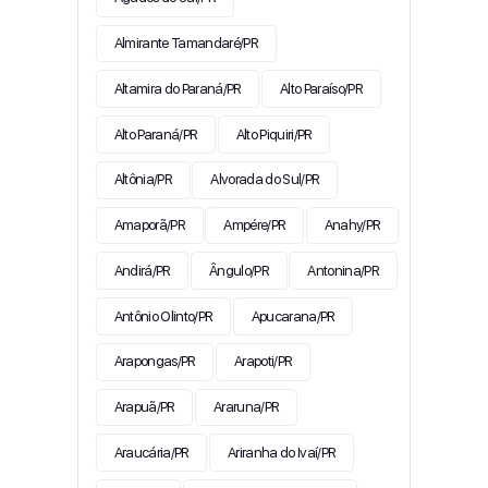
Almirante Tamandaré/PR
Altamira do Paraná/PR
Alto Paraíso/PR
Alto Paraná/PR
Alto Piquiri/PR
Altônia/PR
Alvorada do Sul/PR
Amaporã/PR
Ampére/PR
Anahy/PR
Andirá/PR
Ângulo/PR
Antonina/PR
Antônio Olinto/PR
Apucarana/PR
Arapongas/PR
Arapoti/PR
Arapuã/PR
Araruna/PR
Araucária/PR
Ariranha do Ivaí/PR