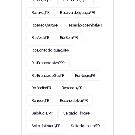
Reserva/PR
Reserva do Iguaçu/PR
Ribeirão Claro/PR
Ribeirão do Pinhal/PR
Rio Azul/PR
Rio Bom/PR
Rio Bonito do Iguaçu/PR
Rio Branco do Ivaí/PR
Rio Branco do Sul/PR
Rio Negro/PR
Rolândia/PR
Roncador/PR
Rondon/PR
Rosário do Ivaí/PR
Sabáudia/PR
Salgado Filho/PR
Salto do Itararé/PR
Salto do Lontra/PR