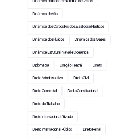
Dinâmica da Rede e Estatística de Cristais
Dinâmica de Vôo
Dinâmica dos Corpos Rígidos, Elásticos e Plásticos
Dinâmica dos Fluídos
Dinâmica dos Gases
Dinâmica Estrutural Naval e Oceânica
Diplomacia
Direção Teatral
Direito
Direito Administrativo
Direito Civil
Direito Comercial
Direito Constitucional
Direito do Trabalho
Direito Internacional Privado
Direito Internacional Público
Direito Penal