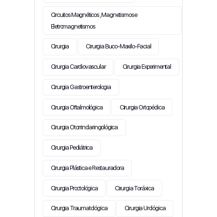
Circuitos Magnéticos , Magnetismos e
Eletromagnetismos
Cirurgia
Cirurgia Buco-Maxilo-Facial
Cirurgia Cardiovascular
Cirurgia Experimental
Cirurgia Gastroenterologia
Cirurgia Oftalmológica
Cirurgia Ortopédica
Cirurgia Otorrinolaringológica
Cirurgia Pediátrica
Cirurgia Plástica e Restauradora
Cirurgia Proctológica
Cirurgia Toráxica
Cirurgia Traumatológica
Cirurgia Urológica