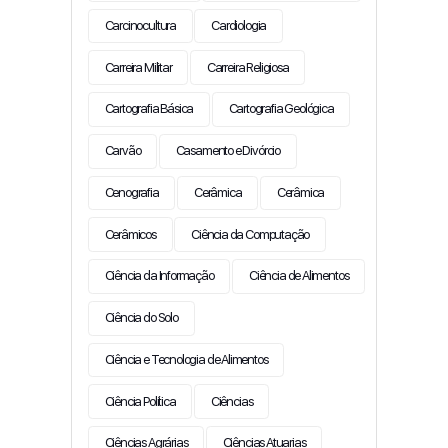
Carcinocultura
Cardiologia
Carreira Militar
Carreira Religiosa
Cartografia Básica
Cartografia Geológica
Carvão
Casamento e Divórcio
Cenografia
Cerâmica
Cerâmica
Cerâmicos
Ciência da Computação
Ciência da Informação
Ciência de Alimentos
Ciência do Solo
Ciência e Tecnologia de Alimentos
Ciência Política
Ciências
Ciências Agrárias
Ciências Atuarias