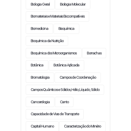
Biologia Geral
Biologia Molecular
Biomateriais e Materiais Biocompatíveis
Biomedicina
Bioquímica
Bioquímica da Nutrição
Bioquímica dos Microorganismos
Borrachas
Botânica
Botânica Aplicada
Bromatologia
Campos de Coordenação
Campos Quânticos e Sólidos, Hélio, Líquido, Sólido
Cancerologia
Canto
Capacidade de Vias de Transporte
Capital Humano
Caracterização do Minério