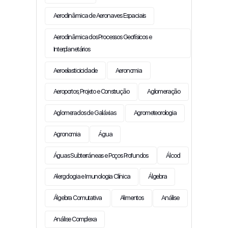
Aerodinâmica de Aeronaves Espaciais
Aerodinâmica dos Processos Geofísicos e
Interplanetários
Aeroelasticicidade
Aeronomia
Aeroportos; Projeto e Construção
Aglomeração
Aglomerados de Galáxias
Agrometeorologia
Agronomia
Água
Águas Subterráneas e Poços Profundos
Álcool
Alergologia e Imunologia Clínica
Álgebra
Álgebra Comutativa
Alimentos
Análise
Análise Complexa