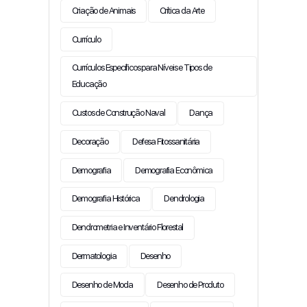
Criação de Animais
Crítica da Arte
Currículo
Currículos Específicos para Níveis e Tipos de
Educação
Custos de Construção Naval
Dança
Decoração
Defesa Fitossanitária
Demografia
Demografia Econômica
Demografia Histórica
Dendrologia
Dendrometria e Inventário Florestal
Dermatologia
Desenho
Desenho de Moda
Desenho de Produto