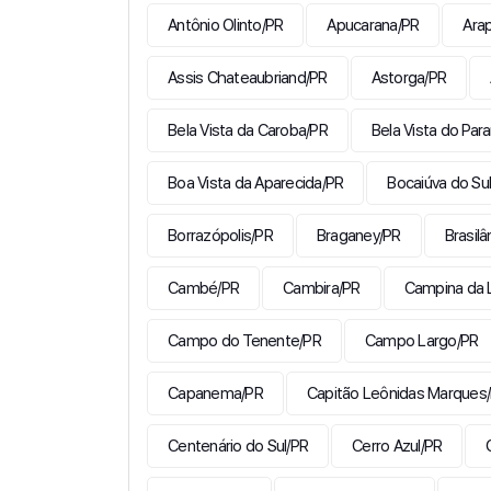
Antônio Olinto/PR
Apucarana/PR
Ara
Assis Chateaubriand/PR
Astorga/PR
Bela Vista da Caroba/PR
Bela Vista do Par
Boa Vista da Aparecida/PR
Bocaiúva do Su
Borrazópolis/PR
Braganey/PR
Brasilâ
Cambé/PR
Cambira/PR
Campina da 
Campo do Tenente/PR
Campo Largo/PR
Capanema/PR
Capitão Leônidas Marques
Centenário do Sul/PR
Cerro Azul/PR