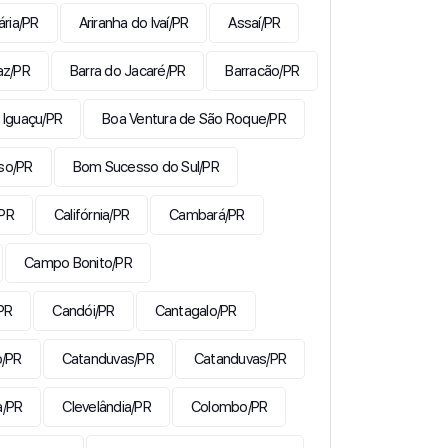
ária/PR
Ariranha do Ivaí/PR
Assaí/PR
az/PR
Barra do Jacaré/PR
Barracão/PR
 Iguaçu/PR
Boa Ventura de São Roque/PR
so/PR
Bom Sucesso do Sul/PR
/PR
Califórnia/PR
Cambará/PR
Campo Bonito/PR
PR
Candói/PR
Cantagalo/PR
o/PR
Catanduvas/PR
Catanduvas/PR
a/PR
Clevelândia/PR
Colombo/PR