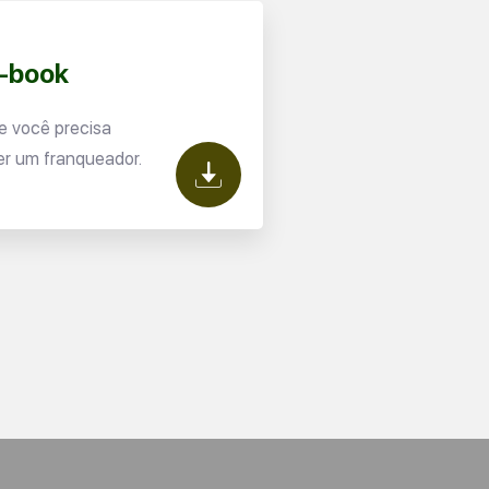
E-book
e você precisa
er um franqueador.