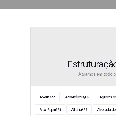
Estruturaçã
Atuamos em todo o 
Abatiá/PR
Adrianópolis/PR
Agudos do
Alto Piquiri/PR
Altônia/PR
Alvorada do