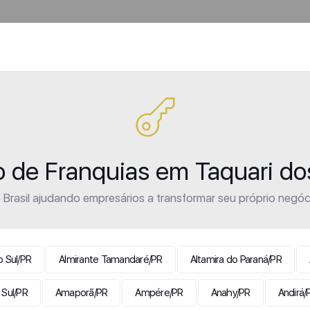
o de Franquias em Taquari d
Brasil ajudando empresários a transformar seu próprio negóc
 Sul/PR
Almirante Tamandaré/PR
Altamira do Paraná/PR
 Sul/PR
Amaporã/PR
Ampére/PR
Anahy/PR
Andirá/