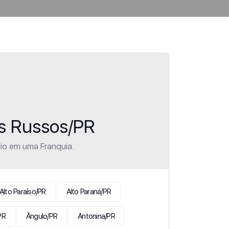
os Russos/PR
io em uma Franquia.
Alto Paraíso/PR
Alto Paraná/PR
PR
Ângulo/PR
Antonina/PR