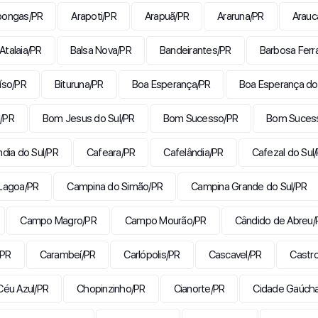
pongas/PR
Arapoti/PR
Arapuã/PR
Araruna/PR
Arauc
Atalaia/PR
Balsa Nova/PR
Bandeirantes/PR
Barbosa Ferr
aíso/PR
Bituruna/PR
Boa Esperança/PR
Boa Esperança do
l/PR
Bom Jesus do Sul/PR
Bom Sucesso/PR
Bom Suces
ndia do Sul/PR
Cafeara/PR
Cafelândia/PR
Cafezal do Sul
Lagoa/PR
Campina do Simão/PR
Campina Grande do Sul/PR
Campo Magro/PR
Campo Mourão/PR
Cândido de Abreu/
/PR
Carambeí/PR
Carlópolis/PR
Cascavel/PR
Castr
Céu Azul/PR
Chopinzinho/PR
Cianorte/PR
Cidade Gaúch