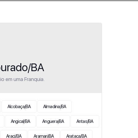
ourado/BA
io em uma Franquia.
Alcobaça/BA
Almadina/BA
Angical/BA
Anguera/BA
Antas/BA
Araci/BA
Aramari/BA
Arataca/BA