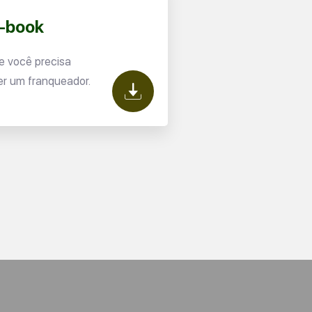
E-book
e você precisa
er um franqueador.