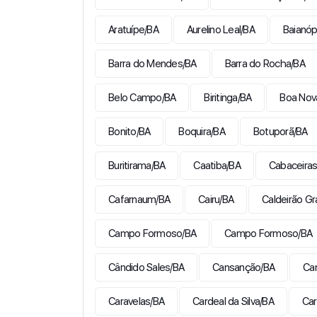
Aratuípe/BA
Aurelino Leal/BA
Baianóp
Barra do Mendes/BA
Barra do Rocha/BA
Belo Campo/BA
Biritinga/BA
Boa Nov
Bonito/BA
Boquira/BA
Botuporã/BA
Buritirama/BA
Caatiba/BA
Cabaceiras
Cafarnaum/BA
Cairu/BA
Caldeirão G
Campo Formoso/BA
Campo Formoso/BA
Cândido Sales/BA
Cansanção/BA
Ca
Caravelas/BA
Cardeal da Silva/BA
Car