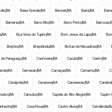
olis/BA
Baixa Grande/BA
Banzaê/BA
Barra/BA
Barra
Barreiras/BA
Barro Alto/BA
Barro Preto/BA
Barrocas/
a/BA
Boa Vista do Tupim/BA
Bom Jesus da Lapa/BA
Bom
Brejões/BA
Brejolândia/BA
Brotas de Macaúbas/BA
 do Paraguaçu/BA
Cachoeira/BA
Caculé/BA
Caém/BA
rande/BA
Camacan/BA
Camaçari/BA
Camamu/BA
C
Canápolis/BA
Canarana/BA
Canavieiras/BA
Candeal
nudos/BA
Canudos/BA
Capela do Alto Alegre/BA
Capim 
inhanha/BA
Casa Nova/BA
Castro Alves/BA
Catolândia/B