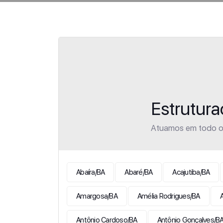
Estrutur
Atuamos em todo o 
Abaíra/BA
Abaré/BA
Acajutiba/BA
Amargosa/BA
Amélia Rodrigues/BA
Antônio Cardoso/BA
Antônio Gonçalves/B