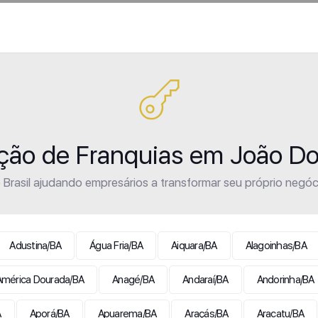
ação de Franquias em João D
Brasil ajudando empresários a transformar seu próprio negóc
Adustina/BA
Água Fria/BA
Aiquara/BA
Alagoinhas/BA
América Dourada/BA
Anagé/BA
Andaraí/BA
Andorinha/BA
A
Aporá/BA
Apuarema/BA
Araçás/BA
Aracatu/BA