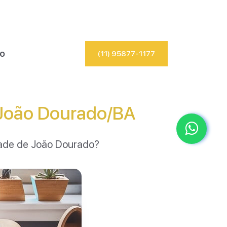
io
(11) 95877-1177
 João Dourado/BA
dade de João Dourado?