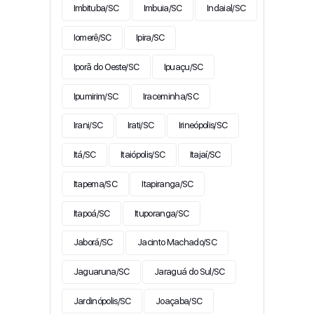
Imbituba/SC
Imbuia/SC
Indaial/SC
Iomerê/SC
Ipira/SC
Iporã do Oeste/SC
Ipuaçu/SC
Ipumirim/SC
Iraceminha/SC
Irani/SC
Irati/SC
Irineópolis/SC
Itá/SC
Itaiópolis/SC
Itajaí/SC
Itapema/SC
Itapiranga/SC
Itapoá/SC
Ituporanga/SC
Jaborá/SC
Jacinto Machado/SC
Jaguaruna/SC
Jaraguá do Sul/SC
Jardinópolis/SC
Joaçaba/SC