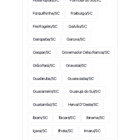
Florianópolis/SC
Formosa do Sul/SC
Forquilhinha/SC
Fraiburgo/SC
Frei Rogério/SC
Galvão/SC
Garopaba/SC
Garuva/SC
Gaspar/SC
Governador Celso Ramos/SC
Grão Pará/SC
Gravatal/SC
Guabiruba/SC
Guaraciaba/SC
Guaramirim/SC
Guarujá do Sul/SC
Guatambú/SC
Herval D'Oeste/SC
Ibiam/SC
Ibicaré/SC
Ibirama/SC
Içara/SC
Ilhota/SC
Imaruí/SC