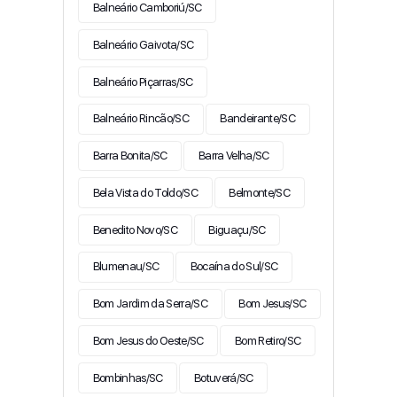
Balneário Camboriú/SC
Balneário Gaivota/SC
Balneário Piçarras/SC
Balneário Rincão/SC
Bandeirante/SC
Barra Bonita/SC
Barra Velha/SC
Bela Vista do Toldo/SC
Belmonte/SC
Benedito Novo/SC
Biguaçu/SC
Blumenau/SC
Bocaína do Sul/SC
Bom Jardim da Serra/SC
Bom Jesus/SC
Bom Jesus do Oeste/SC
Bom Retiro/SC
Bombinhas/SC
Botuverá/SC