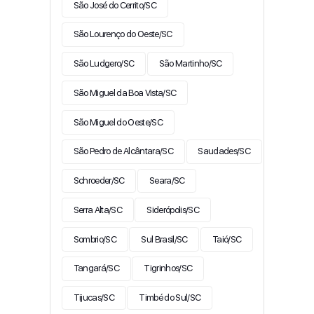
São José do Cerrito/SC
São Lourenço do Oeste/SC
São Ludgero/SC
São Martinho/SC
São Miguel da Boa Vista/SC
São Miguel do Oeste/SC
São Pedro de Alcântara/SC
Saudades/SC
Schroeder/SC
Seara/SC
Serra Alta/SC
Siderópolis/SC
Sombrio/SC
Sul Brasil/SC
Taió/SC
Tangará/SC
Tigrinhos/SC
Tijucas/SC
Timbé do Sul/SC