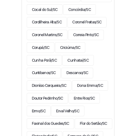
Cocal do Sul/SC
Concórdia/SC
Cordilheira Alta/SC
Coronel Freitas/SC
Coronel Martins/SC
Correia Pinto/SC
Corupá/SC
Criciúma/SC
Cunha Porã/SC
Cunhataí/SC
Curitibanos/SC
Descanso/SC
Dionísio Cerqueira/SC
Dona Emma/SC
Doutor Pedrinho/SC
Entre Rios/SC
Ermo/SC
Erval Velho/SC
Faxinal dos Guedes/SC
Flor do Sertão/SC