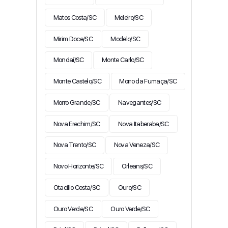
Matos Costa/SC
Meleiro/SC
Mirim Doce/SC
Modelo/SC
Mondaí/SC
Monte Carlo/SC
Monte Castelo/SC
Morro da Fumaça/SC
Morro Grande/SC
Navegantes/SC
Nova Erechim/SC
Nova Itaberaba/SC
Nova Trento/SC
Nova Veneza/SC
Novo Horizonte/SC
Orleans/SC
Otacílio Costa/SC
Ouro/SC
Ouro Verde/SC
Ouro Verde/SC