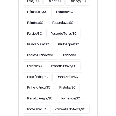
Paial/SC
Painel/SC
Palhoça/SC
Palma Sola/SC
Palmeira/SC
Palmitos/SC
Papanduva/SC
Paraíso/SC
Passo de Torres/SC
Passos Maia/SC
Paulo Lopes/SC
Pedras Grandes/SC
Penha/SC
Peritiba/SC
Pescaria Brava/SC
Petrolândia/SC
Pinhalzinho/SC
Pinheiro Preto/SC
Piratuba/SC
Planalto Alegre/SC
Pomerode/SC
Ponte Alta/SC
Ponte Alta do Norte/SC