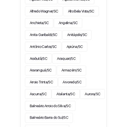
Alfredo Wagner/SC
Alto Bela Vista/SC
Anchieta/SC
Angelina/SC
Anita Garibaldi/SC
Anitápolis/SC
Antônio Carlos/SC
Apiúna/SC
Arabutã/SC
Araquari/SC
Araranguá/SC
Armazém/SC
Arroio Trinta/SC
Arvoredo/SC
Ascurra/SC
Atalanta/SC
Aurora/SC
Balneário Arroio do Silva/SC
Balneário Barra do Sul/SC