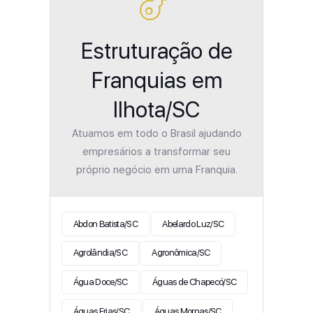
Estruturação de
Franquias em
Ilhota/SC
Atuamos em todo o Brasil ajudando
empresários a transformar seu
próprio negócio em uma Franquia.
Abdon Batista/SC
Abelardo Luz/SC
Agrolândia/SC
Agronômica/SC
Água Doce/SC
Águas de Chapecó/SC
Águas Frias/SC
Águas Mornas/SC