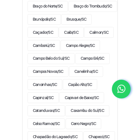
Braço do Norte/SC
Braço do Trombudo/SC
Brunópolis/SC
Brusque/SC
Caçador/SC
Caibi/SC
Calmon/SC
Camboriú/SC
Campo Alegre/SC
Campo Belo do Sul/SC
Campo Erê/SC
Campos Novos/SC
Canelinha/SC
Canoinhas/SC
Capão Alto/SC
Capinzal/SC
Capivari de Baixo/SC
Catanduvas/SC
Caxambu do Sul/SC
Celso Ramos/SC
Cerro Negro/SC
Chapadão do Lageado/SC
Chapecó/SC