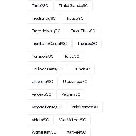
Timbó/SC
Timbó Grande/SC
Três Barras/SC
Treviso/SC
Treze de Maio/SC
Treze Tílias/SC
Trombudo Central/SC
Tubarão/SC
Tunápolis/SC
Turvo/SC
União do Oeste/SC
Urubici/SC
Urupema/SC
Urussanga/SC
Vargeão/SC
Vargem/SC
Vargem Bonita/SC
Vidal Ramos/SC
Videira/SC
Vitor Meireles/SC
Witmarsum/SC
Xanxerê/SC