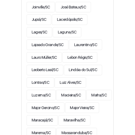
Joinville/SC
José Boiteux/SC
Jupiá/SC
Lacerdópolis/SC
Lages/SC
Laguna/SC
Lajeado Grande/SC
Laurentino/SC
Lauro Müller/SC
Lebon Régis/SC
Leoberto Leal/SC
Lindóia do Sul/SC
Lontras/SC
Luiz Alves/SC
Luzerna/SC
Macieira/SC
Mafra/SC
Major Gercino/SC
Major Vieira/SC
Maracajá/SC
Maravilha/SC
Marema/SC
Massaranduba/SC