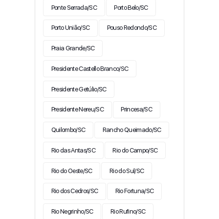
Ponte Serrada/SC
Porto Belo/SC
Porto União/SC
Pouso Redondo/SC
Praia Grande/SC
Presidente Castello Branco/SC
Presidente Getúlio/SC
Presidente Nereu/SC
Princesa/SC
Quilombo/SC
Rancho Queimado/SC
Rio das Antas/SC
Rio do Campo/SC
Rio do Oeste/SC
Rio do Sul/SC
Rio dos Cedros/SC
Rio Fortuna/SC
Rio Negrinho/SC
Rio Rufino/SC