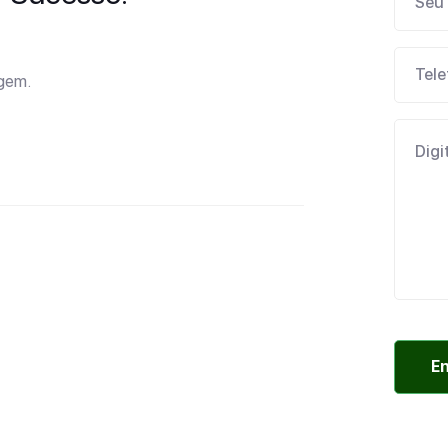
agem.
E