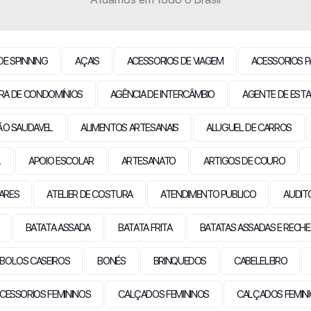
DE SPINNING
AÇAIS
ACESSORIOS DE VIAGEM
ACESSORIOS P
RA DE CONDOMÍNIOS
AGÊNCIA DE INTERCÂMBIO
AGENTE DE ESTA
ÃO SAUDAVEL
ALIMENTOS ARTESANAIS
ALUGUEL DE CARROS
L
APOIO ESCOLAR
ARTESANATO
ARTIGOS DE COURO
LARES
ATELIER DE COSTURA
ATENDIMENTO PUBLICO
AUDIT
BATATA ASSADA
BATATA FRITA
BATATAS ASSADAS E RECH
BOLOS CASEIROS
BONÉS
BRINQUEDOS
CABELELEIRO
CESSORIOS FEMININOS
CALÇADOS FEMININOS
CALÇADOS FEMIN