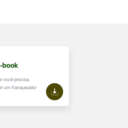
E-book
e você precisa
er um franqueador.