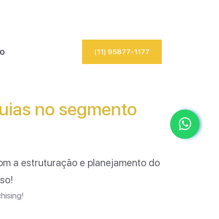
io
(11) 95877-1177
quias no segmento
m a estruturação e planejamento do
so!
hising!