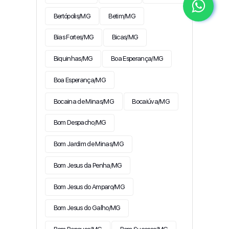
Bertópolis/MG
Betim/MG
Bias Fortes/MG
Bicas/MG
Biquinhas/MG
Boa Esperança/MG
Boa Esperança/MG
Bocaina de Minas/MG
Bocaiúva/MG
Bom Despacho/MG
Bom Jardim de Minas/MG
Bom Jesus da Penha/MG
Bom Jesus do Amparo/MG
Bom Jesus do Galho/MG