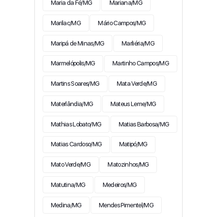
Maria da Fé/MG
Mariana/MG
Marilac/MG
Mário Campos/MG
Maripá de Minas/MG
Marliéria/MG
Marmelópolis/MG
Martinho Campos/MG
Martins Soares/MG
Mata Verde/MG
Materlândia/MG
Mateus Leme/MG
Mathias Lobato/MG
Matias Barbosa/MG
Matias Cardoso/MG
Matipó/MG
Mato Verde/MG
Matozinhos/MG
Matutina/MG
Medeiros/MG
Medina/MG
Mendes Pimentel/MG