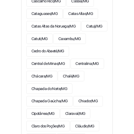
Cascalho Rico/MG
Cássia/MG
Cataguases/MG
Catas Altas/MG
Catas Altas da Noruega/MG
Catuji/MG
Catuti/MG
Caxambu/MG
Cedro do Abaeté/MG
Central de Minas/MG
Centralina/MG
Chácara/MG
Chalé/MG
Chapada do Norte/MG
Chapada Gaúcha/MG
Chiador/MG
Cipotânea/MG
Claraval/MG
Claro dos Poções/MG
Cláudio/MG