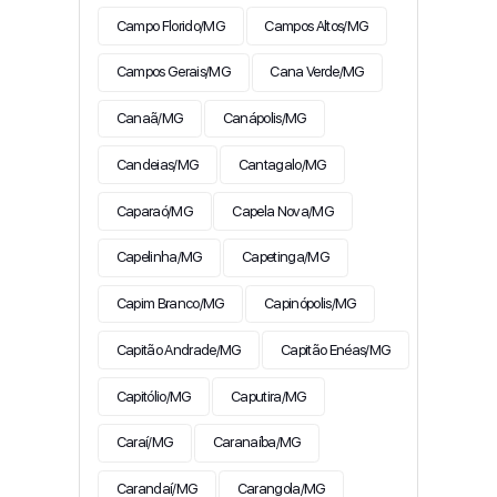
Campo Florido/MG
Campos Altos/MG
Campos Gerais/MG
Cana Verde/MG
Canaã/MG
Canápolis/MG
Candeias/MG
Cantagalo/MG
Caparaó/MG
Capela Nova/MG
Capelinha/MG
Capetinga/MG
Capim Branco/MG
Capinópolis/MG
Capitão Andrade/MG
Capitão Enéas/MG
Capitólio/MG
Caputira/MG
Caraí/MG
Caranaíba/MG
Carandaí/MG
Carangola/MG