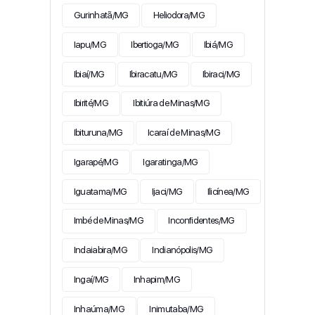
Gurinhatã/MG
Heliodora/MG
Iapu/MG
Ibertioga/MG
Ibiá/MG
Ibiaí/MG
Ibiracatu/MG
Ibiraci/MG
Ibirité/MG
Ibitiúra de Minas/MG
Ibituruna/MG
Icaraí de Minas/MG
Igarapé/MG
Igaratinga/MG
Iguatama/MG
Ijaci/MG
Ilicínea/MG
Imbé de Minas/MG
Inconfidentes/MG
Indaiabira/MG
Indianópolis/MG
Ingaí/MG
Inhapim/MG
Inhaúma/MG
Inimutaba/MG