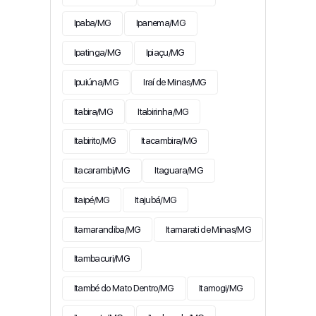
Ipaba/MG
Ipanema/MG
Ipatinga/MG
Ipiaçu/MG
Ipuiúna/MG
Iraí de Minas/MG
Itabira/MG
Itabirinha/MG
Itabirito/MG
Itacambira/MG
Itacarambi/MG
Itaguara/MG
Itaipé/MG
Itajubá/MG
Itamarandiba/MG
Itamarati de Minas/MG
Itambacuri/MG
Itambé do Mato Dentro/MG
Itamogi/MG