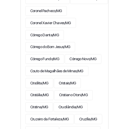
Coronel Pacheco/MG
Coronel Xavier Chaves/MG
Córrego Danta/MG
Córrego do Bom Jesus/MG
Córrego Fundo/MG
Córrego Novo/MG
Couto de Magalhães de Minas/MG
Crisólita/MG
Cristais/MG
Cristália/MG
Cristiano Otoni/MG
Cristina/MG
Crucilândia/MG
Cruzeiro da Fortaleza/MG
Cruzília/MG