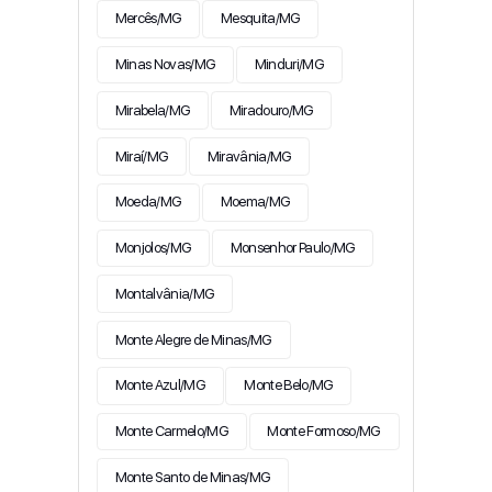
Mercês/MG
Mesquita/MG
Minas Novas/MG
Minduri/MG
Mirabela/MG
Miradouro/MG
Miraí/MG
Miravânia/MG
Moeda/MG
Moema/MG
Monjolos/MG
Monsenhor Paulo/MG
Montalvânia/MG
Monte Alegre de Minas/MG
Monte Azul/MG
Monte Belo/MG
Monte Carmelo/MG
Monte Formoso/MG
Monte Santo de Minas/MG