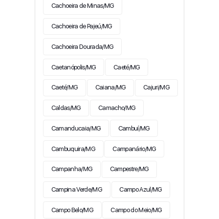
Cachoeira de Minas/MG
Cachoeira de Pajeú/MG
Cachoeira Dourada/MG
Caetanópolis/MG
Caeté/MG
Caeté/MG
Caiana/MG
Cajuri/MG
Caldas/MG
Camacho/MG
Camanducaia/MG
Cambuí/MG
Cambuquira/MG
Campanário/MG
Campanha/MG
Campestre/MG
Campina Verde/MG
Campo Azul/MG
Campo Belo/MG
Campo do Meio/MG