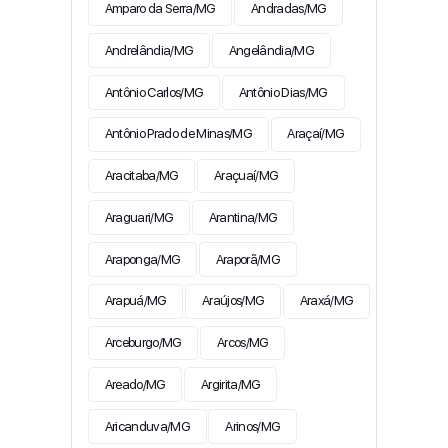
Amparo da Serra/MG
Andradas/MG
Andrelândia/MG
Angelândia/MG
Antônio Carlos/MG
Antônio Dias/MG
Antônio Prado de Minas/MG
Araçaí/MG
Aracitaba/MG
Araçuaí/MG
Araguari/MG
Arantina/MG
Araponga/MG
Araporã/MG
Arapuá/MG
Araújos/MG
Araxá/MG
Arceburgo/MG
Arcos/MG
Areado/MG
Argirita/MG
Aricanduva/MG
Arinos/MG