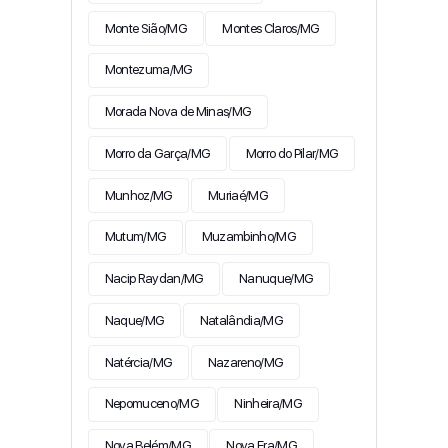
Monte Sião/MG
Montes Claros/MG
Montezuma/MG
Morada Nova de Minas/MG
Morro da Garça/MG
Morro do Pilar/MG
Munhoz/MG
Muriaé/MG
Mutum/MG
Muzambinho/MG
Nacip Raydan/MG
Nanuque/MG
Naque/MG
Natalândia/MG
Natércia/MG
Nazareno/MG
Nepomuceno/MG
Ninheira/MG
Nova Belém/MG
Nova Era/MG