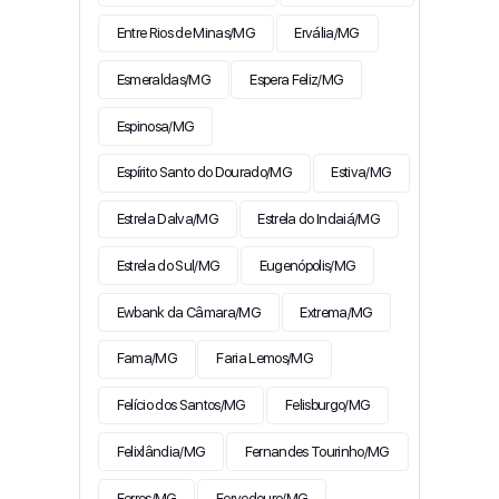
Entre Rios de Minas/MG
Ervália/MG
Esmeraldas/MG
Espera Feliz/MG
Espinosa/MG
Espírito Santo do Dourado/MG
Estiva/MG
Estrela Dalva/MG
Estrela do Indaiá/MG
Estrela do Sul/MG
Eugenópolis/MG
Ewbank da Câmara/MG
Extrema/MG
Fama/MG
Faria Lemos/MG
Felício dos Santos/MG
Felisburgo/MG
Felixlândia/MG
Fernandes Tourinho/MG
Ferros/MG
Fervedouro/MG