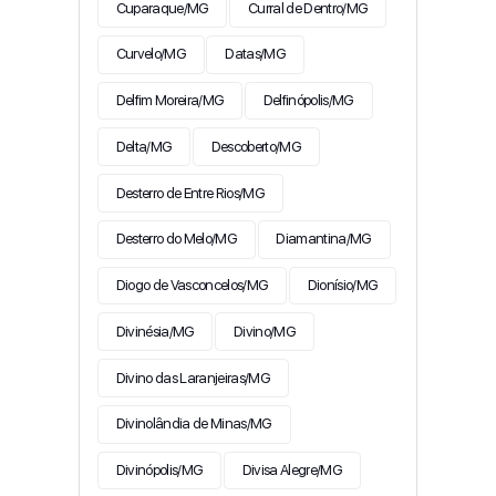
Cuparaque/MG
Curral de Dentro/MG
Curvelo/MG
Datas/MG
Delfim Moreira/MG
Delfinópolis/MG
Delta/MG
Descoberto/MG
Desterro de Entre Rios/MG
Desterro do Melo/MG
Diamantina/MG
Diogo de Vasconcelos/MG
Dionísio/MG
Divinésia/MG
Divino/MG
Divino das Laranjeiras/MG
Divinolândia de Minas/MG
Divinópolis/MG
Divisa Alegre/MG