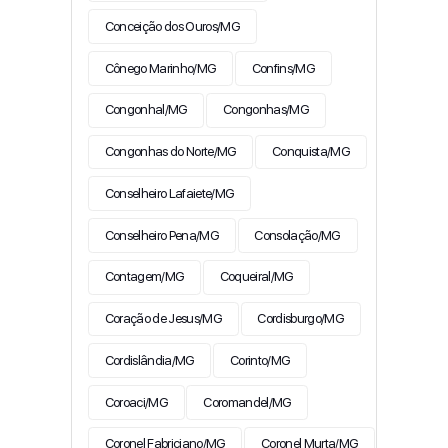
Conceição dos Ouros/MG
Cônego Marinho/MG
Confins/MG
Congonhal/MG
Congonhas/MG
Congonhas do Norte/MG
Conquista/MG
Conselheiro Lafaiete/MG
Conselheiro Pena/MG
Consolação/MG
Contagem/MG
Coqueiral/MG
Coração de Jesus/MG
Cordisburgo/MG
Cordislândia/MG
Corinto/MG
Coroaci/MG
Coromandel/MG
Coronel Fabriciano/MG
Coronel Murta/MG