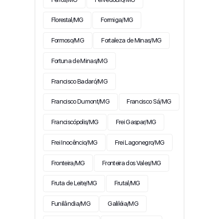
Florestal/MG
Formiga/MG
Formoso/MG
Fortaleza de Minas/MG
Fortuna de Minas/MG
Francisco Badaró/MG
Francisco Dumont/MG
Francisco Sá/MG
Franciscópolis/MG
Frei Gaspar/MG
Frei Inocêncio/MG
Frei Lagonegro/MG
Fronteira/MG
Fronteira dos Vales/MG
Fruta de Leite/MG
Frutal/MG
Funilândia/MG
Galiléia/MG