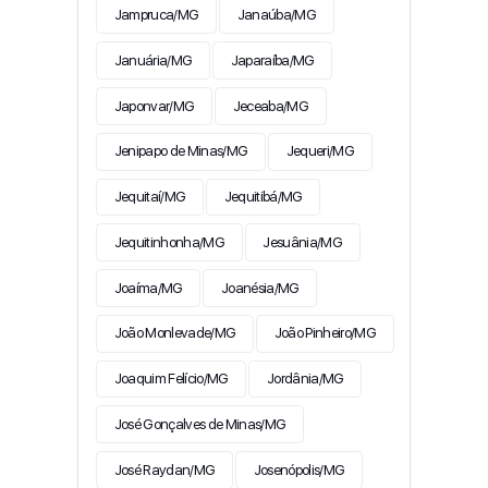
Jampruca/MG
Janaúba/MG
Januária/MG
Japaraíba/MG
Japonvar/MG
Jeceaba/MG
Jenipapo de Minas/MG
Jequeri/MG
Jequitaí/MG
Jequitibá/MG
Jequitinhonha/MG
Jesuânia/MG
Joaíma/MG
Joanésia/MG
João Monlevade/MG
João Pinheiro/MG
Joaquim Felício/MG
Jordânia/MG
José Gonçalves de Minas/MG
José Raydan/MG
Josenópolis/MG