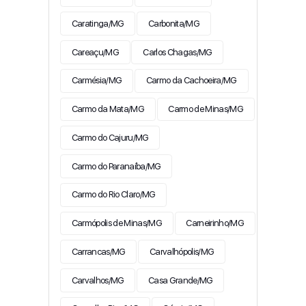
Caratinga/MG
Carbonita/MG
Careaçu/MG
Carlos Chagas/MG
Carmésia/MG
Carmo da Cachoeira/MG
Carmo da Mata/MG
Carmo de Minas/MG
Carmo do Cajuru/MG
Carmo do Paranaíba/MG
Carmo do Rio Claro/MG
Carmópolis de Minas/MG
Carneirinho/MG
Carrancas/MG
Carvalhópolis/MG
Carvalhos/MG
Casa Grande/MG