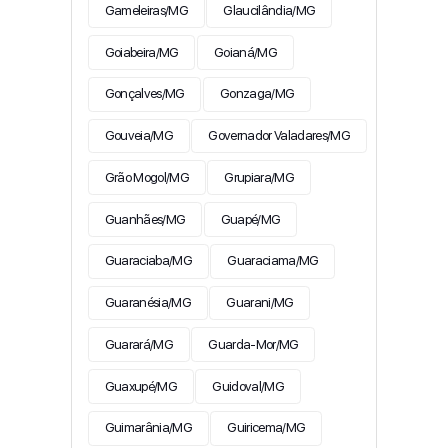
Gameleiras/MG
Glaucilândia/MG
Goiabeira/MG
Goianá/MG
Gonçalves/MG
Gonzaga/MG
Gouveia/MG
Governador Valadares/MG
Grão Mogol/MG
Grupiara/MG
Guanhães/MG
Guapé/MG
Guaraciaba/MG
Guaraciama/MG
Guaranésia/MG
Guarani/MG
Guarará/MG
Guarda-Mor/MG
Guaxupé/MG
Guidoval/MG
Guimarânia/MG
Guiricema/MG