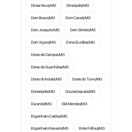
Divisa Nova/MG
Divisópolis/MG
Dom Bosco/MG
Dom Cavati/MG
Dom Joaquim/MG
Dom Silvério/MG
Dom Viçoso/MG
Dona Euzébia/MG
Dores de Campos/MG
Dores de Guanhães/MG
Dores do Indaiá/MG
Dores do Turvo/MG
Doresópolis/MG
Douradoquara/MG
Durandé/MG
Elói Mendes/MG
Engenheiro Caldas/MG
Engenheiro Navarro/MG
Entre Folhas/MG