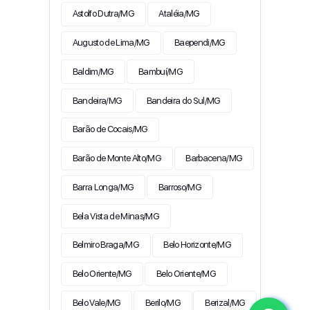
Astolfo Dutra/MG
Ataléia/MG
Augusto de Lima/MG
Baependi/MG
Baldim/MG
Bambuí/MG
Bandeira/MG
Bandeira do Sul/MG
Barão de Cocais/MG
Barão de Monte Alto/MG
Barbacena/MG
Barra Longa/MG
Barroso/MG
Bela Vista de Minas/MG
Belmiro Braga/MG
Belo Horizonte/MG
Belo Oriente/MG
Belo Oriente/MG
Belo Vale/MG
Berilo/MG
Berizal/MG