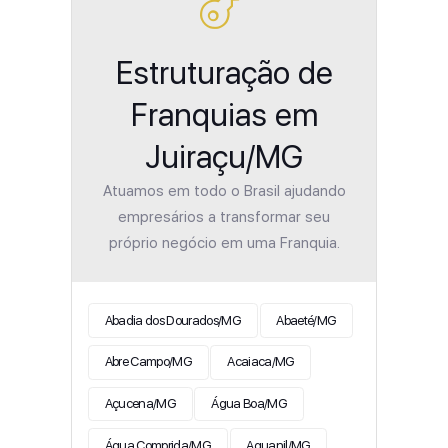
Estruturação de
Franquias em
Juiraçu/MG
Atuamos em todo o Brasil ajudando
empresários a transformar seu
próprio negócio em uma Franquia.
Abadia dos Dourados/MG
Abaeté/MG
Abre Campo/MG
Acaiaca/MG
Açucena/MG
Água Boa/MG
Água Comprida/MG
Aguanil/MG