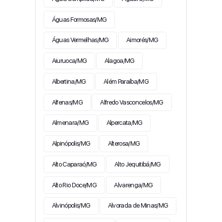
Águas Formosas/MG
Águas Vermelhas/MG
Aimorés/MG
Aiuruoca/MG
Alagoa/MG
Albertina/MG
Além Paraíba/MG
Alfenas/MG
Alfredo Vasconcelos/MG
Almenara/MG
Alpercata/MG
Alpinópolis/MG
Alterosa/MG
Alto Caparaó/MG
Alto Jequitibá/MG
Alto Rio Doce/MG
Alvarenga/MG
Alvinópolis/MG
Alvorada de Minas/MG