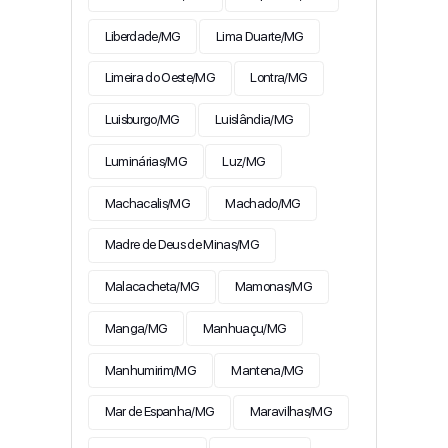
Liberdade/MG
Lima Duarte/MG
Limeira do Oeste/MG
Lontra/MG
Luisburgo/MG
Luislândia/MG
Luminárias/MG
Luz/MG
Machacalis/MG
Machado/MG
Madre de Deus de Minas/MG
Malacacheta/MG
Mamonas/MG
Manga/MG
Manhuaçu/MG
Manhumirim/MG
Mantena/MG
Mar de Espanha/MG
Maravilhas/MG