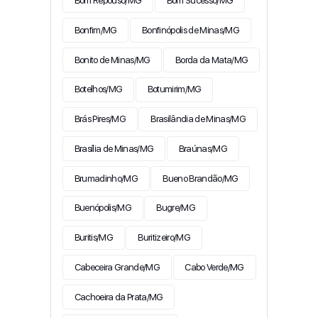
Bom Repouso/MG
Bom Sucesso/MG
Bonfim/MG
Bonfinópolis de Minas/MG
Bonito de Minas/MG
Borda da Mata/MG
Botelhos/MG
Botumirim/MG
Brás Pires/MG
Brasilândia de Minas/MG
Brasília de Minas/MG
Braúnas/MG
Brumadinho/MG
Bueno Brandão/MG
Buenópolis/MG
Bugre/MG
Buritis/MG
Buritizeiro/MG
Cabeceira Grande/MG
Cabo Verde/MG
Cachoeira da Prata/MG