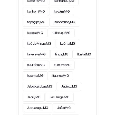
Itamonte/MG
Itanhandu/MG
Itanhomi/MG
Itaobim/MG
Itapagipe/MG
Itapecerica/MG
Itapeva/MG
Itatiaiuçu/MG
Itaú de Minas/MG
Itaúna/MG
Itaverava/MG
Itinga/MG
Itueta/MG
Ituiutaba/MG
Itumirim/MG
Iturama/MG
Itutinga/MG
Jaboticatubas/MG
Jacinto/MG
Jacuí/MG
Jacutinga/MG
Jaguaraçu/MG
Jaíba/MG