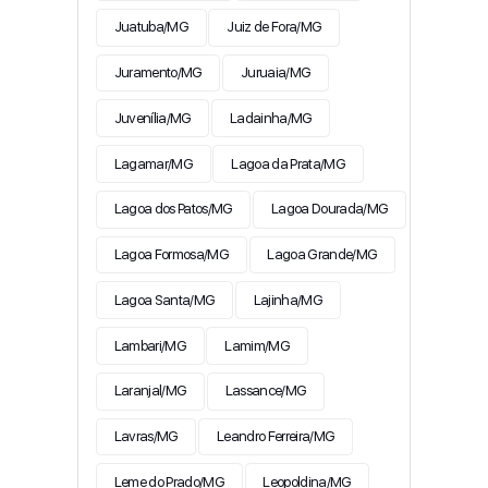
Juatuba/MG
Juiz de Fora/MG
Juramento/MG
Juruaia/MG
Juvenília/MG
Ladainha/MG
Lagamar/MG
Lagoa da Prata/MG
Lagoa dos Patos/MG
Lagoa Dourada/MG
Lagoa Formosa/MG
Lagoa Grande/MG
Lagoa Santa/MG
Lajinha/MG
Lambari/MG
Lamim/MG
Laranjal/MG
Lassance/MG
Lavras/MG
Leandro Ferreira/MG
Leme do Prado/MG
Leopoldina/MG