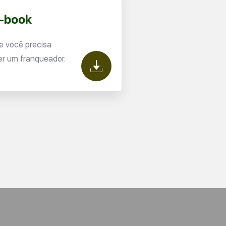
E-book
e você precisa
er um franqueador.