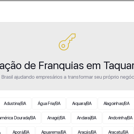
ração de Franquias em Taqua
Brasil ajudando empresários a transformar seu próprio negóc
Adustina/BA
Água Fria/BA
Aiquara/BA
Alagoinhas/BA
América Dourada/BA
Anagé/BA
Andaraí/BA
Andorinha/BA
A
Aporá/BA
Apuarema/BA
Araçás/BA
Aracatu/BA