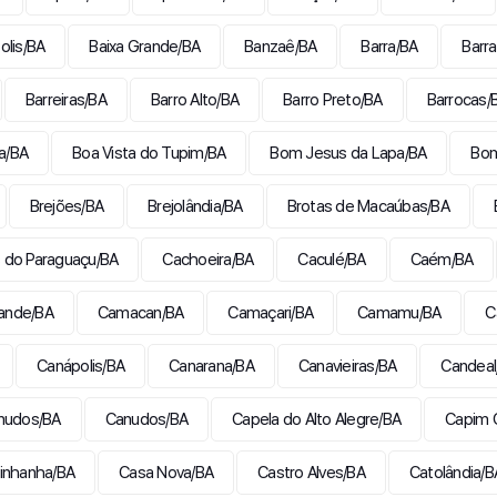
olis/BA
Baixa Grande/BA
Banzaê/BA
Barra/BA
Barra
Barreiras/BA
Barro Alto/BA
Barro Preto/BA
Barrocas/
a/BA
Boa Vista do Tupim/BA
Bom Jesus da Lapa/BA
Bom
Brejões/BA
Brejolândia/BA
Brotas de Macaúbas/BA
 do Paraguaçu/BA
Cachoeira/BA
Caculé/BA
Caém/BA
rande/BA
Camacan/BA
Camaçari/BA
Camamu/BA
C
Canápolis/BA
Canarana/BA
Canavieiras/BA
Candeal
nudos/BA
Canudos/BA
Capela do Alto Alegre/BA
Capim 
inhanha/BA
Casa Nova/BA
Castro Alves/BA
Catolândia/B