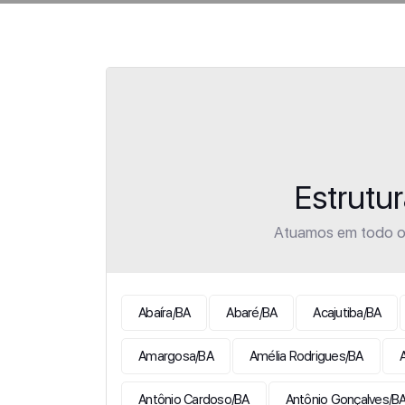
Estrutu
Atuamos em todo o 
Abaíra/BA
Abaré/BA
Acajutiba/BA
Amargosa/BA
Amélia Rodrigues/BA
Antônio Cardoso/BA
Antônio Gonçalves/B