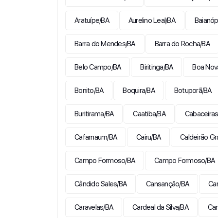
Aratuípe/BA
Aurelino Leal/BA
Baianóp
Barra do Mendes/BA
Barra do Rocha/BA
Belo Campo/BA
Biritinga/BA
Boa Nov
Bonito/BA
Boquira/BA
Botuporã/BA
Buritirama/BA
Caatiba/BA
Cabaceiras
Cafarnaum/BA
Cairu/BA
Caldeirão G
Campo Formoso/BA
Campo Formoso/BA
Cândido Sales/BA
Cansanção/BA
Ca
Caravelas/BA
Cardeal da Silva/BA
Car