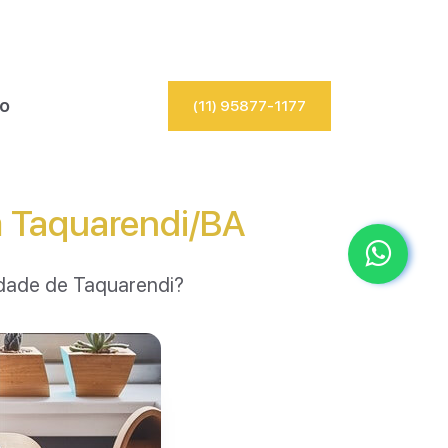
io
(11) 95877-1177
m Taquarendi/BA
idade de Taquarendi?