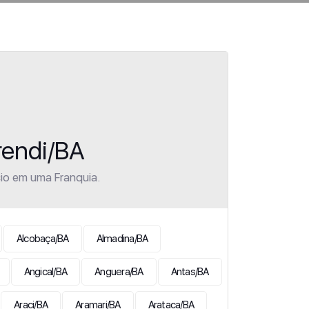
rendi/BA
io em uma Franquia.
Alcobaça/BA
Almadina/BA
Angical/BA
Anguera/BA
Antas/BA
Araci/BA
Aramari/BA
Arataca/BA