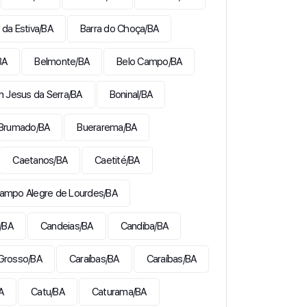
 da Estiva/BA
Barra do Choça/BA
BA
Belmonte/BA
Belo Campo/BA
 Jesus da Serra/BA
Boninal/BA
Brumado/BA
Buerarema/BA
Caetanos/BA
Caetité/BA
ampo Alegre de Lourdes/BA
/BA
Candeias/BA
Candiba/BA
Grosso/BA
Caraíbas/BA
Caraíbas/BA
A
Catu/BA
Caturama/BA