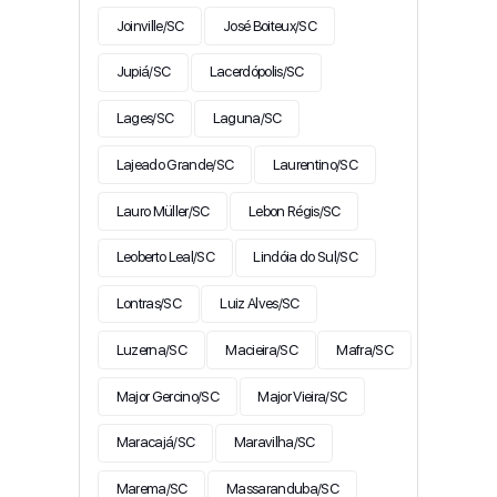
Joinville/SC
José Boiteux/SC
Jupiá/SC
Lacerdópolis/SC
Lages/SC
Laguna/SC
Lajeado Grande/SC
Laurentino/SC
Lauro Müller/SC
Lebon Régis/SC
Leoberto Leal/SC
Lindóia do Sul/SC
Lontras/SC
Luiz Alves/SC
Luzerna/SC
Macieira/SC
Mafra/SC
Major Gercino/SC
Major Vieira/SC
Maracajá/SC
Maravilha/SC
Marema/SC
Massaranduba/SC