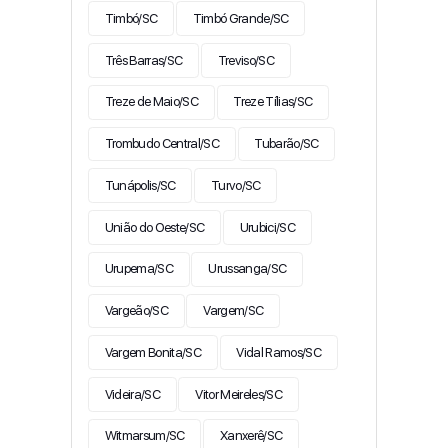
Timbó/SC
Timbó Grande/SC
Três Barras/SC
Treviso/SC
Treze de Maio/SC
Treze Tílias/SC
Trombudo Central/SC
Tubarão/SC
Tunápolis/SC
Turvo/SC
União do Oeste/SC
Urubici/SC
Urupema/SC
Urussanga/SC
Vargeão/SC
Vargem/SC
Vargem Bonita/SC
Vidal Ramos/SC
Videira/SC
Vitor Meireles/SC
Witmarsum/SC
Xanxerê/SC