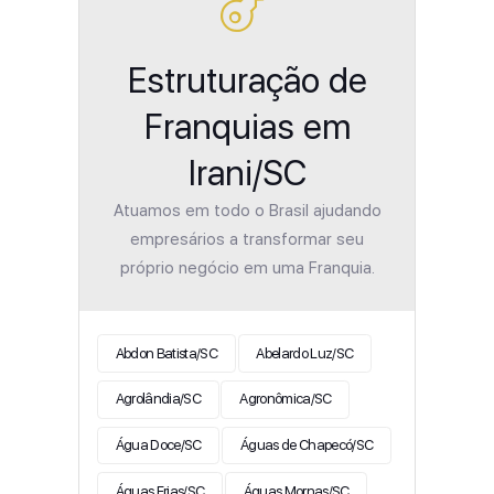
Estruturação de
Franquias em
Irani/SC
Atuamos em todo o Brasil ajudando
empresários a transformar seu
próprio negócio em uma Franquia.
Abdon Batista/SC
Abelardo Luz/SC
Agrolândia/SC
Agronômica/SC
Água Doce/SC
Águas de Chapecó/SC
Águas Frias/SC
Águas Mornas/SC