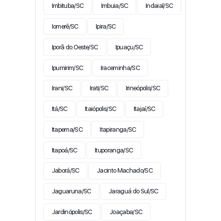
Imbituba/SC
Imbuia/SC
Indaial/SC
Iomerê/SC
Ipira/SC
Iporã do Oeste/SC
Ipuaçu/SC
Ipumirim/SC
Iraceminha/SC
Irani/SC
Irati/SC
Irineópolis/SC
Itá/SC
Itaiópolis/SC
Itajaí/SC
Itapema/SC
Itapiranga/SC
Itapoá/SC
Ituporanga/SC
Jaborá/SC
Jacinto Machado/SC
Jaguaruna/SC
Jaraguá do Sul/SC
Jardinópolis/SC
Joaçaba/SC