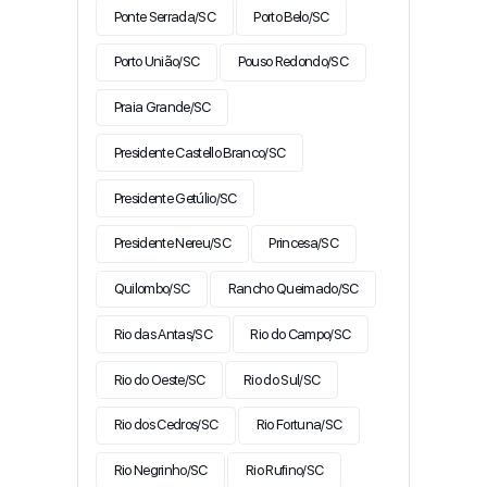
Ponte Serrada/SC
Porto Belo/SC
Porto União/SC
Pouso Redondo/SC
Praia Grande/SC
Presidente Castello Branco/SC
Presidente Getúlio/SC
Presidente Nereu/SC
Princesa/SC
Quilombo/SC
Rancho Queimado/SC
Rio das Antas/SC
Rio do Campo/SC
Rio do Oeste/SC
Rio do Sul/SC
Rio dos Cedros/SC
Rio Fortuna/SC
Rio Negrinho/SC
Rio Rufino/SC