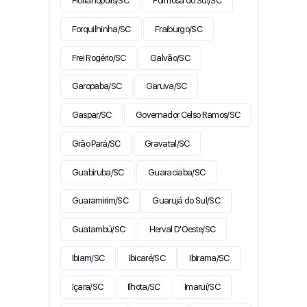
Florianópolis/SC
Formosa do Sul/SC
Forquilhinha/SC
Fraiburgo/SC
Frei Rogério/SC
Galvão/SC
Garopaba/SC
Garuva/SC
Gaspar/SC
Governador Celso Ramos/SC
Grão Pará/SC
Gravatal/SC
Guabiruba/SC
Guaraciaba/SC
Guaramirim/SC
Guarujá do Sul/SC
Guatambú/SC
Herval D'Oeste/SC
Ibiam/SC
Ibicaré/SC
Ibirama/SC
Içara/SC
Ilhota/SC
Imaruí/SC