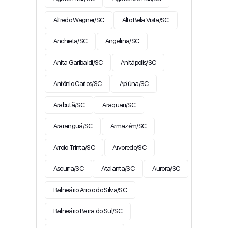
Alfredo Wagner/SC
Alto Bela Vista/SC
Anchieta/SC
Angelina/SC
Anita Garibaldi/SC
Anitápolis/SC
Antônio Carlos/SC
Apiúna/SC
Arabutã/SC
Araquari/SC
Araranguá/SC
Armazém/SC
Arroio Trinta/SC
Arvoredo/SC
Ascurra/SC
Atalanta/SC
Aurora/SC
Balneário Arroio do Silva/SC
Balneário Barra do Sul/SC