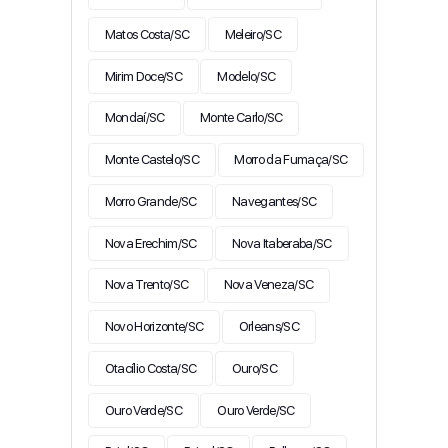
Matos Costa/SC
Meleiro/SC
Mirim Doce/SC
Modelo/SC
Mondaí/SC
Monte Carlo/SC
Monte Castelo/SC
Morro da Fumaça/SC
Morro Grande/SC
Navegantes/SC
Nova Erechim/SC
Nova Itaberaba/SC
Nova Trento/SC
Nova Veneza/SC
Novo Horizonte/SC
Orleans/SC
Otacílio Costa/SC
Ouro/SC
Ouro Verde/SC
Ouro Verde/SC