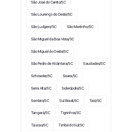
São José do Cerrito/SC
São Lourenço do Oeste/SC
São Ludgero/SC
São Martinho/SC
São Miguel da Boa Vista/SC
São Miguel do Oeste/SC
São Pedro de Alcântara/SC
Saudades/SC
Schroeder/SC
Seara/SC
Serra Alta/SC
Siderópolis/SC
Sombrio/SC
Sul Brasil/SC
Taió/SC
Tangará/SC
Tigrinhos/SC
Tijucas/SC
Timbé do Sul/SC