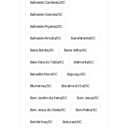
Balneário Camboriú/SC
Balneário Gaivota/SC
Balneário Piçarras/SC
Balneário Rincão/SC
Bandeirante/SC
Barra Bonita/SC
Barra Velha/SC
Bela Vista do Toldo/SC
Belmonte/SC
Benedito Novo/SC
Biguaçu/SC
Blumenau/SC
Bocaína do Sul/SC
Bom Jardim da Serra/SC
Bom Jesus/SC
Bom Jesus do Oeste/SC
Bom Retiro/SC
Bombinhas/SC
Botuverá/SC