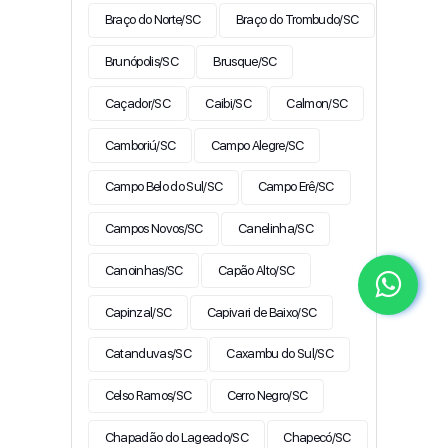
Braço do Norte/SC
Braço do Trombudo/SC
Brunópolis/SC
Brusque/SC
Caçador/SC
Caibi/SC
Calmon/SC
Camboriú/SC
Campo Alegre/SC
Campo Belo do Sul/SC
Campo Erê/SC
Campos Novos/SC
Canelinha/SC
Canoinhas/SC
Capão Alto/SC
Capinzal/SC
Capivari de Baixo/SC
Catanduvas/SC
Caxambu do Sul/SC
Celso Ramos/SC
Cerro Negro/SC
Chapadão do Lageado/SC
Chapecó/SC