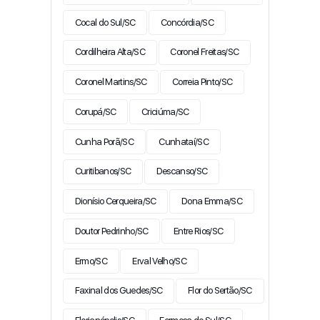
Cocal do Sul/SC
Concórdia/SC
Cordilheira Alta/SC
Coronel Freitas/SC
Coronel Martins/SC
Correia Pinto/SC
Corupá/SC
Criciúma/SC
Cunha Porã/SC
Cunhataí/SC
Curitibanos/SC
Descanso/SC
Dionísio Cerqueira/SC
Dona Emma/SC
Doutor Pedrinho/SC
Entre Rios/SC
Ermo/SC
Erval Velho/SC
Faxinal dos Guedes/SC
Flor do Sertão/SC