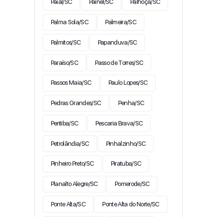
Paial/SC
Painel/SC
Palhoça/SC
Palma Sola/SC
Palmeira/SC
Palmitos/SC
Papanduva/SC
Paraíso/SC
Passo de Torres/SC
Passos Maia/SC
Paulo Lopes/SC
Pedras Grandes/SC
Penha/SC
Peritiba/SC
Pescaria Brava/SC
Petrolândia/SC
Pinhalzinho/SC
Pinheiro Preto/SC
Piratuba/SC
Planalto Alegre/SC
Pomerode/SC
Ponte Alta/SC
Ponte Alta do Norte/SC