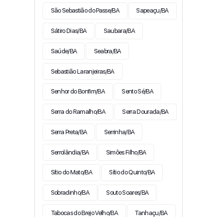
São Sebastião do Passe/BA
Sapeaçu/BA
Sátiro Dias/BA
Saubara/BA
Saúde/BA
Seabra/BA
Sebastião Laranjeiras/BA
Senhor do Bonfim/BA
Sento Sé/BA
Serra do Ramalho/BA
Serra Dourada/BA
Serra Preta/BA
Serrinha/BA
Serrolândia/BA
Simões Filho/BA
Sítio do Mato/BA
Sítio do Quinto/BA
Sobradinho/BA
Souto Soares/BA
Tabocas do Brejo Velho/BA
Tanhaçu/BA