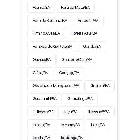
Fátima/BA
Feira da Mata/BA
Feira de Santana/BA
Filadélfia/BA
Firmino Alves/BA
Floresta Azul/BA
Formosa do Rio Preto/BA
Gandu/BA
Gavião/BA
Gentio do Ouro/BA
Glória/BA
Gongogi/BA
Governador Mangabeira/BA
Guajeru/BA
Guanambi/BA
Guaratinga/BA
Heliópolis/BA
Iaçu/BA
Ibiassucê/BA
Ibicaraí/BA
Ibicoara/BA
Ibicuí/BA
Ibipeba/BA
Ibipitanga/BA