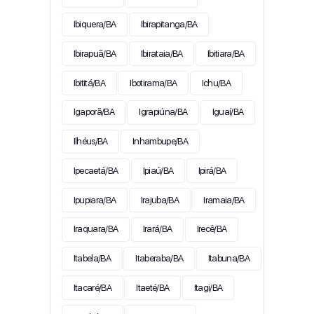
Ibiquera/BA
Ibirapitanga/BA
Ibirapuã/BA
Ibirataia/BA
Ibitiara/BA
Ibititá/BA
Ibotirama/BA
Ichu/BA
Igaporã/BA
Igrapiúna/BA
Iguaí/BA
Ilhéus/BA
Inhambupe/BA
Ipecaetá/BA
Ipiaú/BA
Ipirá/BA
Ipupiara/BA
Irajuba/BA
Iramaia/BA
Iraquara/BA
Irará/BA
Irecê/BA
Itabela/BA
Itaberaba/BA
Itabuna/BA
Itacaré/BA
Itaeté/BA
Itagi/BA