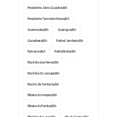
Presidente Jânio Quadros/BA
Presidente Tancredo Neves/BA
Queimadas/BA
Quijingue/BA
Quixabeira/BA
Rafael Jambeiro/BA
Remanso/BA
Retirolândia/BA
Riachão das Neves/BA
Riachão do Jacuípe/BA
Riacho de Santana/BA
Ribeira do Amparo/BA
Ribeira do Pombal/BA
Ribeirão do Largo/BA
Rio de Contas/BA