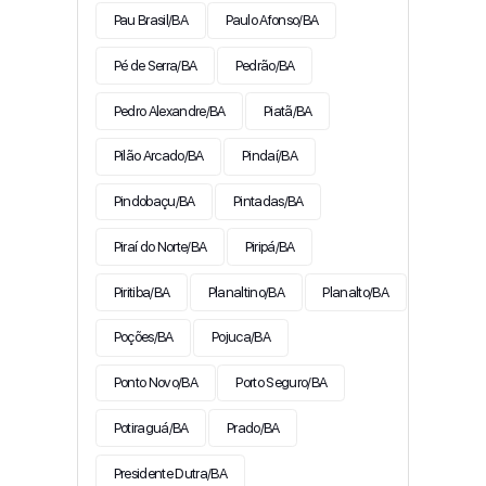
Pau Brasil/BA
Paulo Afonso/BA
Pé de Serra/BA
Pedrão/BA
Pedro Alexandre/BA
Piatã/BA
Pilão Arcado/BA
Pindaí/BA
Pindobaçu/BA
Pintadas/BA
Piraí do Norte/BA
Piripá/BA
Piritiba/BA
Planaltino/BA
Planalto/BA
Poções/BA
Pojuca/BA
Ponto Novo/BA
Porto Seguro/BA
Potiraguá/BA
Prado/BA
Presidente Dutra/BA