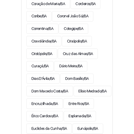
Coração de Maria/BA
Cordeiros/BA
Coribe/BA
Coronel João Sá/BA
Correntina/BA
Cotegipe/BA
Cravolândia/BA
Crisópolis/BA
Cristópolis/BA
Cruz das Almas/BA
Curaçá/BA
Dário Meira/BA
Dias D'Ávila/BA
Dom Basílio/BA
Dom Macedo Costa/BA
Elísio Medrado/BA
Encruzilhada/BA
Entre Rios/BA
Érico Cardoso/BA
Esplanada/BA
Euclides da Cunha/BA
Eunápolis/BA