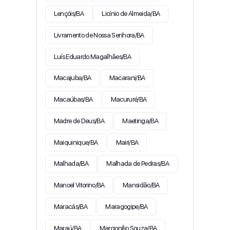
Lençóis/BA
Licínio de Almeida/BA
Livramento de Nossa Senhora/BA
Luís Eduardo Magalhães/BA
Macajuba/BA
Macarani/BA
Macaúbas/BA
Macururé/BA
Madre de Deus/BA
Maetinga/BA
Maiquinique/BA
Mairi/BA
Malhada/BA
Malhada de Pedras/BA
Manoel Vitorino/BA
Mansidão/BA
Maracás/BA
Maragogipe/BA
Maraú/BA
Marcionílio Souza/BA