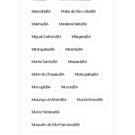
Mascote/BA
Mata de São João/BA
Matina/BA
Medeiros Neto/BA
Miguel Calmon/BA
Milagres/BA
Mirangaba/BA
Mirante/BA
Monte Santo/BA
Morpará/BA
Morro do Chapéu/BA
Mortugaba/BA
Mucugê/BA
Mucuri/BA
Mulungu do Morro/BA
Mundo Novo/BA
Muniz Ferreira/BA
Muquém de São Francisco/BA