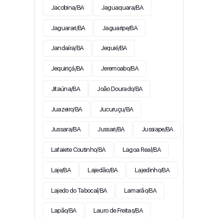
Jacobina/BA
Jaguaquara/BA
Jaguarari/BA
Jaguaripe/BA
Jandaíra/BA
Jequié/BA
Jequiriçá/BA
Jeremoabo/BA
Jitaúna/BA
João Dourado/BA
Juazeiro/BA
Jucuruçu/BA
Jussara/BA
Jussari/BA
Jussiape/BA
Lafaiete Coutinho/BA
Lagoa Real/BA
Laje/BA
Lajedão/BA
Lajedinho/BA
Lajedo do Tabocal/BA
Lamarão/BA
Lapão/BA
Lauro de Freitas/BA