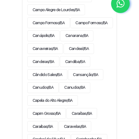
Campo Alegre de Lourdes/BA
Campo Formoso/BA
Campo Formoso/BA
Canápolis/BA
Canarana/BA
Canavieiras/BA
Candeal/BA
Candeias/BA
Candiba/BA
Cândido Sales/BA
Cansanção/BA
Canudos/BA
Canudos/BA
Capela do Alto Alegre/BA
Capim Grosso/BA
Caraíbas/BA
Caraíbas/BA
Caravelas/BA