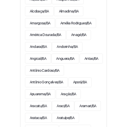
Alcobaça/BA
Almadina/BA
Amargosa/BA
Amélia Rodrigues/BA
América Dourada/BA
Anagé/BA
Andaraí/BA
Andorinha/BA
Angical/BA
Anguera/BA
Antas/BA
Antônio Cardoso/BA
Antônio Gonçalves/BA
Aporá/BA
Apuarema/BA
Araçás/BA
Aracatu/BA
Araci/BA
Aramari/BA
Arataca/BA
Aratuípe/BA