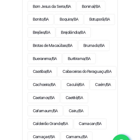
Bom Jesus da Serra/BA
Boninal/BA
Bonito/BA
Boquira/BA
Botuporã/BA
Brejões/BA
Brejolândia/BA
Brotas de Macaúbas/BA
Brumado/BA
Buerarema/BA
Buritirama/BA
Caatiba/BA
Cabaceiras do Paraguaçu/BA
Cachoeira/BA
Caculé/BA
Caém/BA
Caetanos/BA
Caetité/BA
Cafarnaum/BA
Cairu/BA
Caldeirão Grande/BA
Camacan/BA
Camaçari/BA
Camamu/BA