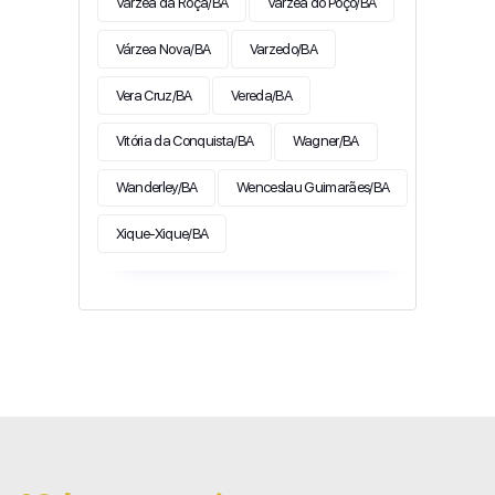
Várzea da Roça/BA
Várzea do Poço/BA
Várzea Nova/BA
Varzedo/BA
Vera Cruz/BA
Vereda/BA
Vitória da Conquista/BA
Wagner/BA
Wanderley/BA
Wenceslau Guimarães/BA
Xique-Xique/BA