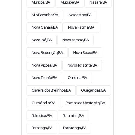
Muritiba/BA
Mutuípe/BA
Nazaré/BA
Nilo Peçanha/BA
Nordestina/BA
Nova Canaã/BA
Nova Fátima/BA
Nova Ibiá/BA
Nova Itarana/BA
Nova Redenção/BA
Nova Soure/BA
Nova Viçosa/BA
Novo Horizonte/BA
Novo Triunfo/BA
Olindina/BA
Oliveira dos Brejinhos/BA
Ouriçangas/BA
Ourolândia/BA
Palmas de Monte Alto/BA
Palmeiras/BA
Paramirim/BA
Paratinga/BA
Paripiranga/BA