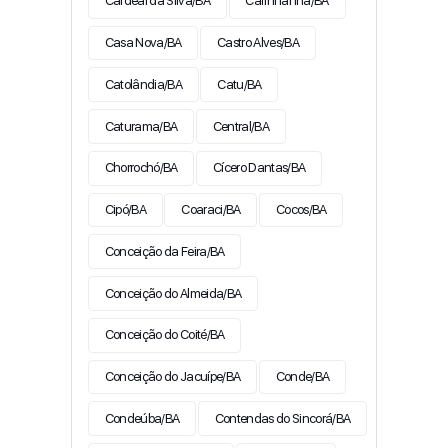
Cardeal da Silva/BA
Carinhanha/BA
Casa Nova/BA
Castro Alves/BA
Catolândia/BA
Catu/BA
Caturama/BA
Central/BA
Chorrochó/BA
Cícero Dantas/BA
Cipó/BA
Coaraci/BA
Cocos/BA
Conceição da Feira/BA
Conceição do Almeida/BA
Conceição do Coité/BA
Conceição do Jacuípe/BA
Conde/BA
Condeúba/BA
Contendas do Sincorá/BA