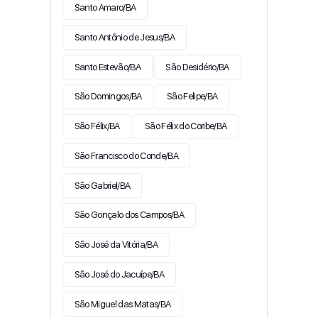
Santo Amaro/BA
Santo Antônio de Jesus/BA
Santo Estevão/BA
São Desidério/BA
São Domingos/BA
São Felipe/BA
São Félix/BA
São Félix do Coribe/BA
São Francisco do Conde/BA
São Gabriel/BA
São Gonçalo dos Campos/BA
São José da Vitória/BA
São José do Jacuípe/BA
São Miguel das Matas/BA