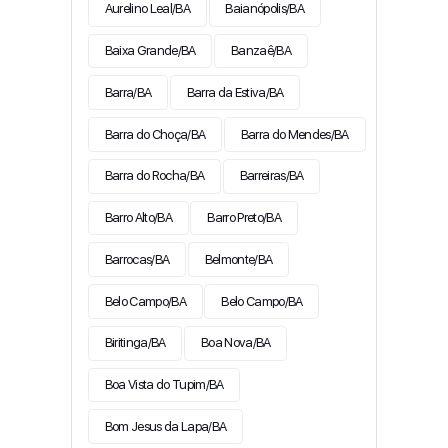
Aurelino Leal/BA
Baianópolis/BA
Baixa Grande/BA
Banzaê/BA
Barra/BA
Barra da Estiva/BA
Barra do Choça/BA
Barra do Mendes/BA
Barra do Rocha/BA
Barreiras/BA
Barro Alto/BA
Barro Preto/BA
Barrocas/BA
Belmonte/BA
Belo Campo/BA
Belo Campo/BA
Biritinga/BA
Boa Nova/BA
Boa Vista do Tupim/BA
Bom Jesus da Lapa/BA