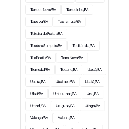
Tanque Novo/BA
Tanquinho/BA
Taperoá/BA
Tapiramutá/BA
Teixeira de Freitas/BA
Teodoro Sampaio/BA
Teofilândia/BA
Teolândia/BA
Terra Nova/BA
Tremedal/BA
Tucano/BA
Uauá/BA
Ubaíra/BA
Ubaitaba/BA
Ubatã/BA
Uibaí/BA
Umburanas/BA
Una/BA
Urandi/BA
Uruçuca/BA
Utinga/BA
Valença/BA
Valente/BA