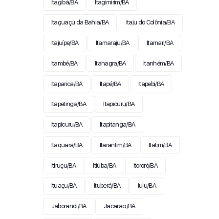
Itagibá/BA
Itagimirim/BA
Itaguaçu da Bahia/BA
Itaju do Colônia/BA
Itajuípe/BA
Itamaraju/BA
Itamari/BA
Itambé/BA
Itanagra/BA
Itanhém/BA
Itaparica/BA
Itapé/BA
Itapebi/BA
Itapetinga/BA
Itapicuru/BA
Itapicuru/BA
Itapitanga/BA
Itaquara/BA
Itarantim/BA
Itatim/BA
Itiruçu/BA
Itiúba/BA
Itororó/BA
Ituaçu/BA
Ituberá/BA
Iuiu/BA
Jaborandi/BA
Jacaraci/BA