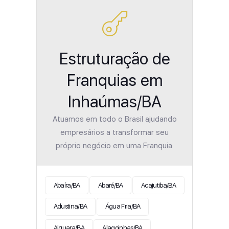
Estruturação de
Franquias em
Inhaúmas/BA
Atuamos em todo o Brasil ajudando
empresários a transformar seu
próprio negócio em uma Franquia.
Abaíra/BA
Abaré/BA
Acajutiba/BA
Adustina/BA
Água Fria/BA
Aiquara/BA
Alagoinhas/BA