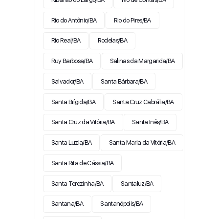
Rio do Antônio/BA
Rio do Pires/BA
Rio Real/BA
Rodelas/BA
Ruy Barbosa/BA
Salinas da Margarida/BA
Salvador/BA
Santa Bárbara/BA
Santa Brígida/BA
Santa Cruz Cabrália/BA
Santa Cruz da Vitória/BA
Santa Inês/BA
Santa Luzia/BA
Santa Maria da Vitória/BA
Santa Rita de Cássia/BA
Santa Terezinha/BA
Santaluz/BA
Santana/BA
Santanópolis/BA