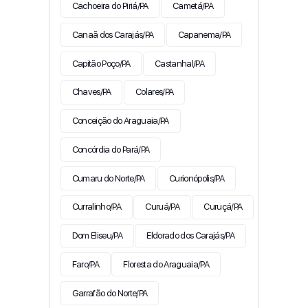
Cachoeira do Piriá/PA
Cametá/PA
Canaã dos Carajás/PA
Capanema/PA
Capitão Poço/PA
Castanhal/PA
Chaves/PA
Colares/PA
Conceição do Araguaia/PA
Concórdia do Pará/PA
Cumaru do Norte/PA
Curionópolis/PA
Curralinho/PA
Curuá/PA
Curuçá/PA
Dom Eliseu/PA
Eldorado dos Carajás/PA
Faro/PA
Floresta do Araguaia/PA
Garrafão do Norte/PA