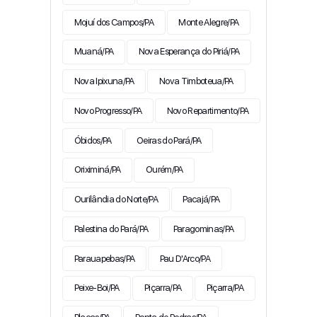
Mojuí dos Campos/PA
Monte Alegre/PA
Muaná/PA
Nova Esperança do Piriá/PA
Nova Ipixuna/PA
Nova Timboteua/PA
Novo Progresso/PA
Novo Repartimento/PA
Óbidos/PA
Oeiras do Pará/PA
Oriximiná/PA
Ourém/PA
Ourilândia do Norte/PA
Pacajá/PA
Palestina do Pará/PA
Paragominas/PA
Parauapebas/PA
Pau D'Arco/PA
Peixe-Boi/PA
Piçarra/PA
Piçarra/PA