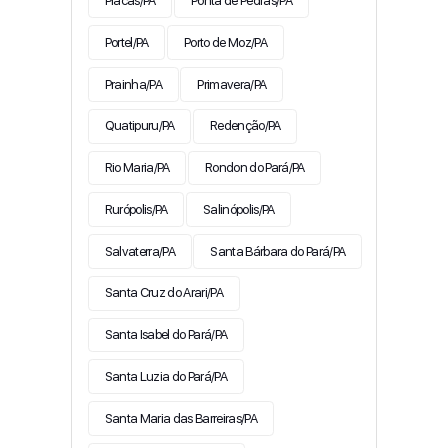
Placas/PA
Ponta de Pedras/PA
Portel/PA
Porto de Moz/PA
Prainha/PA
Primavera/PA
Quatipuru/PA
Redenção/PA
Rio Maria/PA
Rondon do Pará/PA
Rurópolis/PA
Salinópolis/PA
Salvaterra/PA
Santa Bárbara do Pará/PA
Santa Cruz do Arari/PA
Santa Isabel do Pará/PA
Santa Luzia do Pará/PA
Santa Maria das Barreiras/PA