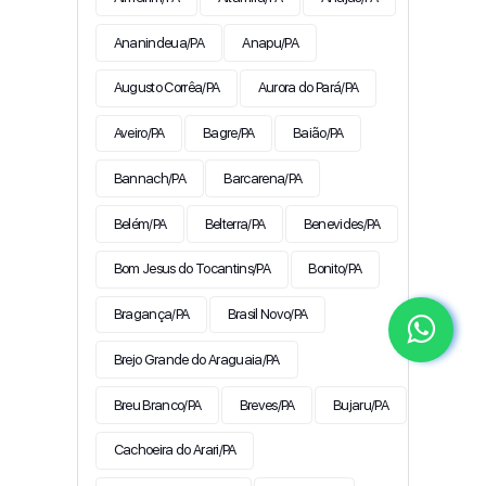
Ananindeua/PA
Anapu/PA
Augusto Corrêa/PA
Aurora do Pará/PA
Aveiro/PA
Bagre/PA
Baião/PA
Bannach/PA
Barcarena/PA
Belém/PA
Belterra/PA
Benevides/PA
Bom Jesus do Tocantins/PA
Bonito/PA
Bragança/PA
Brasil Novo/PA
Brejo Grande do Araguaia/PA
Breu Branco/PA
Breves/PA
Bujaru/PA
Cachoeira do Arari/PA