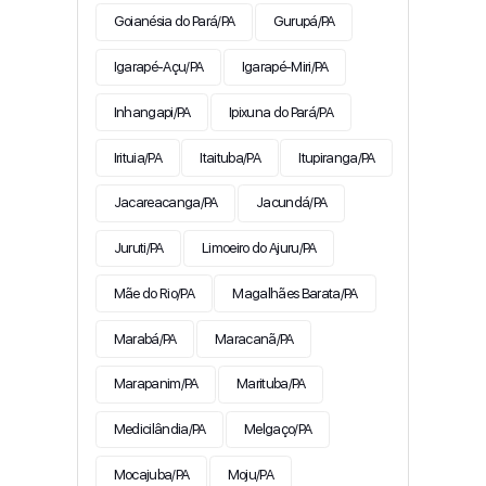
Goianésia do Pará/PA
Gurupá/PA
Igarapé-Açu/PA
Igarapé-Miri/PA
Inhangapi/PA
Ipixuna do Pará/PA
Irituia/PA
Itaituba/PA
Itupiranga/PA
Jacareacanga/PA
Jacundá/PA
Juruti/PA
Limoeiro do Ajuru/PA
Mãe do Rio/PA
Magalhães Barata/PA
Marabá/PA
Maracanã/PA
Marapanim/PA
Marituba/PA
Medicilândia/PA
Melgaço/PA
Mocajuba/PA
Moju/PA