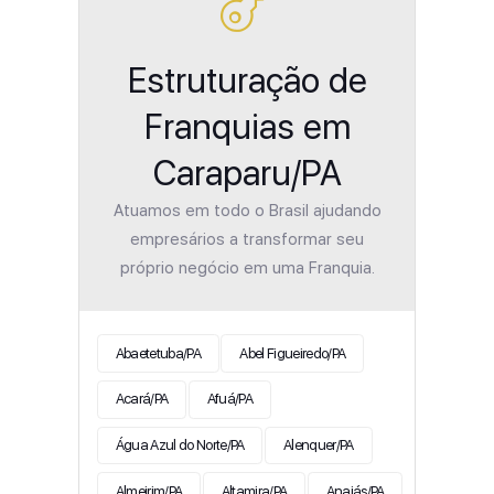
Estruturação de
Franquias em
Caraparu/PA
Atuamos em todo o Brasil ajudando
empresários a transformar seu
próprio negócio em uma Franquia.
Abaetetuba/PA
Abel Figueiredo/PA
Acará/PA
Afuá/PA
Água Azul do Norte/PA
Alenquer/PA
Almeirim/PA
Altamira/PA
Anajás/PA