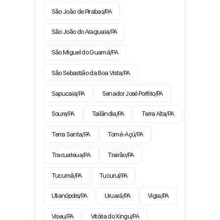
São João de Pirabas/PA
São João do Araguaia/PA
São Miguel do Guamá/PA
São Sebastião da Boa Vista/PA
Sapucaia/PA
Senador José Porfírio/PA
Soure/PA
Tailândia/PA
Terra Alta/PA
Terra Santa/PA
Tomé-Açú/PA
Tracuateua/PA
Trairão/PA
Tucumã/PA
Tucuruí/PA
Ulianópolis/PA
Uruará/PA
Vigia/PA
Viseu/PA
Vitória do Xingu/PA