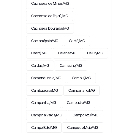
Cachoeira de Minas/MG
Cachoeira de Pajeú/MG
Cachoeira Dourada/MG
Caetanópolis/MG
Caeté/MG
Caeté/MG
Caiana/MG
Cajuri/MG
Caldas/MG
Camacho/MG
Camanducaia/MG
Cambuí/MG
Cambuquira/MG
Campanário/MG
Campanha/MG
Campestre/MG
Campina Verde/MG
Campo Azul/MG
Campo Belo/MG
Campo do Meio/MG