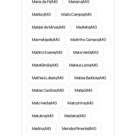
Maria da Fé/MG
Mariana/MG
Marilac/MG
Mário Campos/MG
Maripá de Minas/MG
Marliéria/MG
Marmelópolis/MG
Martinho Campos/MG
Martins Soares/MG
Mata Verde/MG
Materlândia/MG
Mateus Leme/MG
Mathias Lobato/MG
Matias Barbosa/MG
Matias Cardoso/MG
Matipó/MG
Mato Verde/MG
Matozinhos/MG
Matutina/MG
Medeiros/MG
Medina/MG
Mendes Pimentel/MG