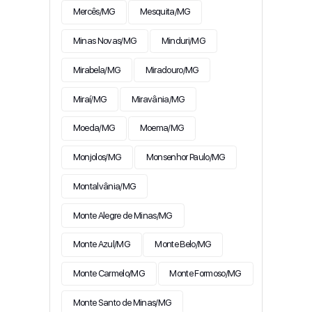
Mercês/MG
Mesquita/MG
Minas Novas/MG
Minduri/MG
Mirabela/MG
Miradouro/MG
Miraí/MG
Miravânia/MG
Moeda/MG
Moema/MG
Monjolos/MG
Monsenhor Paulo/MG
Montalvânia/MG
Monte Alegre de Minas/MG
Monte Azul/MG
Monte Belo/MG
Monte Carmelo/MG
Monte Formoso/MG
Monte Santo de Minas/MG