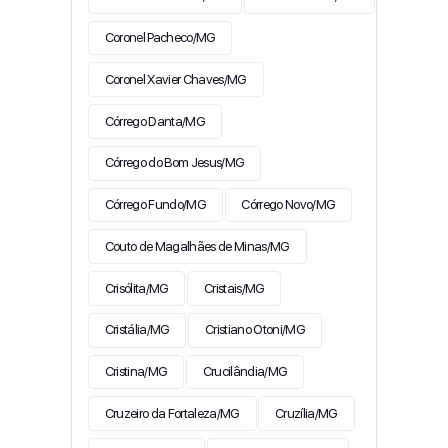
Coronel Pacheco/MG
Coronel Xavier Chaves/MG
Córrego Danta/MG
Córrego do Bom Jesus/MG
Córrego Fundo/MG
Córrego Novo/MG
Couto de Magalhães de Minas/MG
Crisólita/MG
Cristais/MG
Cristália/MG
Cristiano Otoni/MG
Cristina/MG
Crucilândia/MG
Cruzeiro da Fortaleza/MG
Cruzília/MG