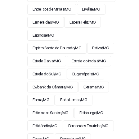
Entre Rios de Minas/MG
Ervália/MG
Esmeraldas/MG
Espera Feliz/MG
Espinosa/MG
Espírito Santo do Dourado/MG
Estiva/MG
Estrela Dalva/MG
Estrela do Indaiá/MG
Estrela do Sul/MG
Eugenópolis/MG
Ewbank da Câmara/MG
Extrema/MG
Fama/MG
Faria Lemos/MG
Felício dos Santos/MG
Felisburgo/MG
Felixlândia/MG
Fernandes Tourinho/MG
Ferros/MG
Fervedouro/MG