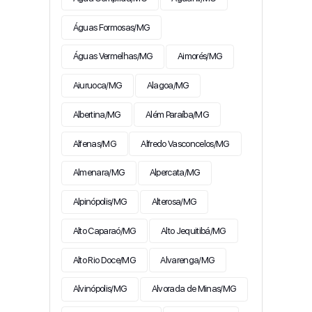
Águas Formosas/MG
Águas Vermelhas/MG
Aimorés/MG
Aiuruoca/MG
Alagoa/MG
Albertina/MG
Além Paraíba/MG
Alfenas/MG
Alfredo Vasconcelos/MG
Almenara/MG
Alpercata/MG
Alpinópolis/MG
Alterosa/MG
Alto Caparaó/MG
Alto Jequitibá/MG
Alto Rio Doce/MG
Alvarenga/MG
Alvinópolis/MG
Alvorada de Minas/MG