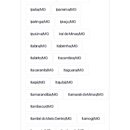
Ipaba/MG
Ipanema/MG
Ipatinga/MG
Ipiaçu/MG
Ipuiúna/MG
Iraí de Minas/MG
Itabira/MG
Itabirinha/MG
Itabirito/MG
Itacambira/MG
Itacarambi/MG
Itaguara/MG
Itaipé/MG
Itajubá/MG
Itamarandiba/MG
Itamarati de Minas/MG
Itambacuri/MG
Itambé do Mato Dentro/MG
Itamogi/MG