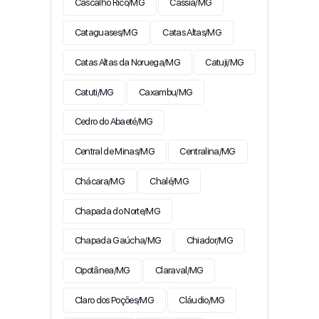
Cascalho Rico/MG
Cássia/MG
Cataguases/MG
Catas Altas/MG
Catas Altas da Noruega/MG
Catuji/MG
Catuti/MG
Caxambu/MG
Cedro do Abaeté/MG
Central de Minas/MG
Centralina/MG
Chácara/MG
Chalé/MG
Chapada do Norte/MG
Chapada Gaúcha/MG
Chiador/MG
Cipotânea/MG
Claraval/MG
Claro dos Poções/MG
Cláudio/MG