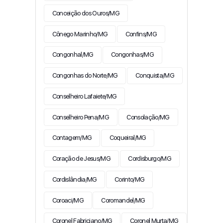
Conceição dos Ouros/MG
Cônego Marinho/MG
Confins/MG
Congonhal/MG
Congonhas/MG
Congonhas do Norte/MG
Conquista/MG
Conselheiro Lafaiete/MG
Conselheiro Pena/MG
Consolação/MG
Contagem/MG
Coqueiral/MG
Coração de Jesus/MG
Cordisburgo/MG
Cordislândia/MG
Corinto/MG
Coroaci/MG
Coromandel/MG
Coronel Fabriciano/MG
Coronel Murta/MG