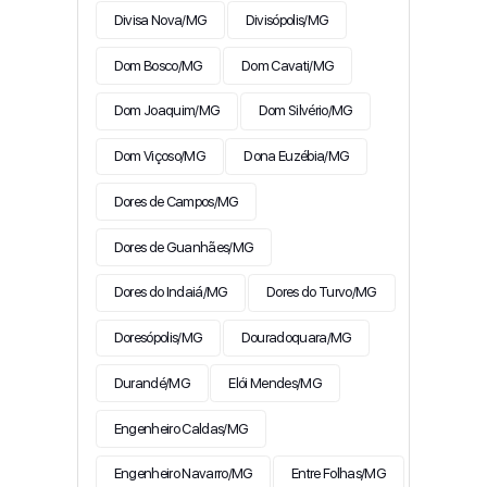
Divisa Nova/MG
Divisópolis/MG
Dom Bosco/MG
Dom Cavati/MG
Dom Joaquim/MG
Dom Silvério/MG
Dom Viçoso/MG
Dona Euzébia/MG
Dores de Campos/MG
Dores de Guanhães/MG
Dores do Indaiá/MG
Dores do Turvo/MG
Doresópolis/MG
Douradoquara/MG
Durandé/MG
Elói Mendes/MG
Engenheiro Caldas/MG
Engenheiro Navarro/MG
Entre Folhas/MG