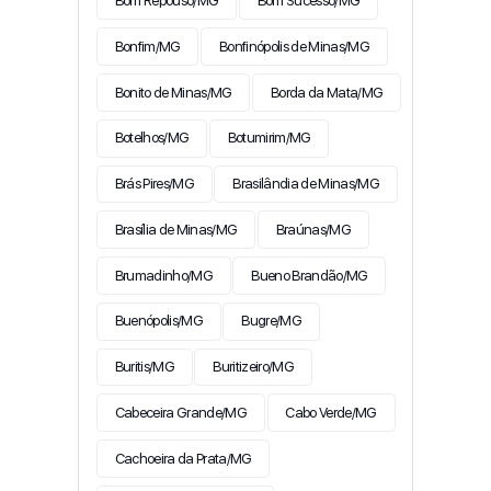
Bom Repouso/MG
Bom Sucesso/MG
Bonfim/MG
Bonfinópolis de Minas/MG
Bonito de Minas/MG
Borda da Mata/MG
Botelhos/MG
Botumirim/MG
Brás Pires/MG
Brasilândia de Minas/MG
Brasília de Minas/MG
Braúnas/MG
Brumadinho/MG
Bueno Brandão/MG
Buenópolis/MG
Bugre/MG
Buritis/MG
Buritizeiro/MG
Cabeceira Grande/MG
Cabo Verde/MG
Cachoeira da Prata/MG