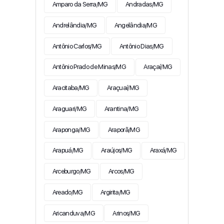
Amparo da Serra/MG
Andradas/MG
Andrelândia/MG
Angelândia/MG
Antônio Carlos/MG
Antônio Dias/MG
Antônio Prado de Minas/MG
Araçaí/MG
Aracitaba/MG
Araçuaí/MG
Araguari/MG
Arantina/MG
Araponga/MG
Araporã/MG
Arapuá/MG
Araújos/MG
Araxá/MG
Arceburgo/MG
Arcos/MG
Areado/MG
Argirita/MG
Aricanduva/MG
Arinos/MG