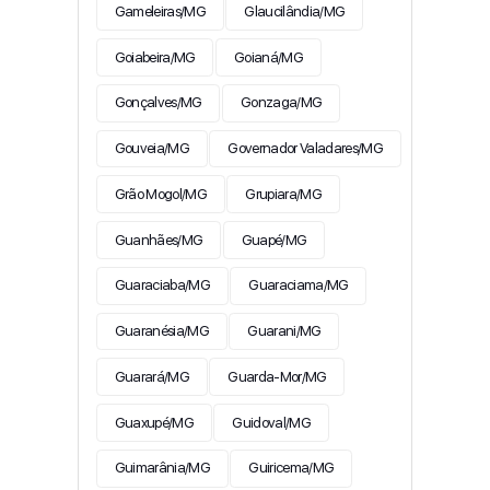
Gameleiras/MG
Glaucilândia/MG
Goiabeira/MG
Goianá/MG
Gonçalves/MG
Gonzaga/MG
Gouveia/MG
Governador Valadares/MG
Grão Mogol/MG
Grupiara/MG
Guanhães/MG
Guapé/MG
Guaraciaba/MG
Guaraciama/MG
Guaranésia/MG
Guarani/MG
Guarará/MG
Guarda-Mor/MG
Guaxupé/MG
Guidoval/MG
Guimarânia/MG
Guiricema/MG