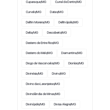
Cuparaque/MG
Curral de Dentro/MG
Curvelo/MG
Datas/MG
Delfim Moreira/MG
Delfinópolis/MG
Delta/MG
Descoberto/MG
Desterro de Entre Rios/MG
Desterro do Melo/MG
Diamantina/MG
Diogo de Vasconcelos/MG
Dionísio/MG
Divinésia/MG
Divino/MG
Divino das Laranjeiras/MG
Divinolândia de Minas/MG
Divinópolis/MG
Divisa Alegre/MG