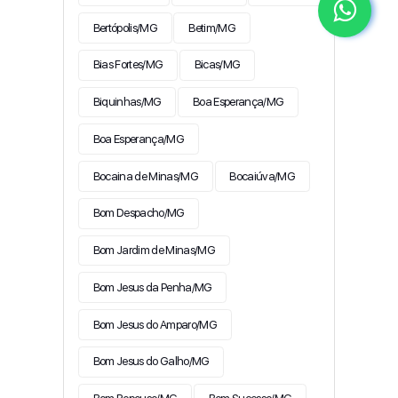
Bertópolis/MG
Betim/MG
Bias Fortes/MG
Bicas/MG
Biquinhas/MG
Boa Esperança/MG
Boa Esperança/MG
Bocaina de Minas/MG
Bocaiúva/MG
Bom Despacho/MG
Bom Jardim de Minas/MG
Bom Jesus da Penha/MG
Bom Jesus do Amparo/MG
Bom Jesus do Galho/MG