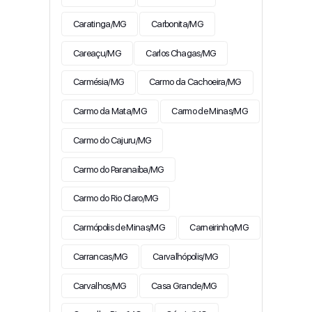
Caratinga/MG
Carbonita/MG
Careaçu/MG
Carlos Chagas/MG
Carmésia/MG
Carmo da Cachoeira/MG
Carmo da Mata/MG
Carmo de Minas/MG
Carmo do Cajuru/MG
Carmo do Paranaíba/MG
Carmo do Rio Claro/MG
Carmópolis de Minas/MG
Carneirinho/MG
Carrancas/MG
Carvalhópolis/MG
Carvalhos/MG
Casa Grande/MG