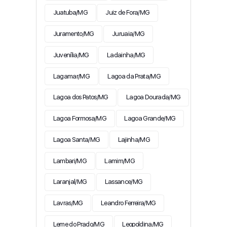
Juatuba/MG
Juiz de Fora/MG
Juramento/MG
Juruaia/MG
Juvenília/MG
Ladainha/MG
Lagamar/MG
Lagoa da Prata/MG
Lagoa dos Patos/MG
Lagoa Dourada/MG
Lagoa Formosa/MG
Lagoa Grande/MG
Lagoa Santa/MG
Lajinha/MG
Lambari/MG
Lamim/MG
Laranjal/MG
Lassance/MG
Lavras/MG
Leandro Ferreira/MG
Leme do Prado/MG
Leopoldina/MG