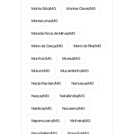
Monte Sião/MG
Montes Claros/MG
Montezuma/MG
Morada Nova de Minas/MG
Morro da Garça/MG
Morro do Pilar/MG
Munhoz/MG
Muriaé/MG
Mutum/MG
Muzambinho/MG
Nacip Raydan/MG
Nanuque/MG
Naque/MG
Natalândia/MG
Natércia/MG
Nazareno/MG
Nepomuceno/MG
Ninheira/MG
Nova Belém/MG
Nova Era/MG