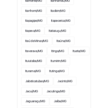
Itamonte/MG
Itanhandu/MG
Itanhomi/MG
Itaobim/MG
Itapagipe/MG
Itapecerica/MG
Itapeva/MG
Itatiaiuçu/MG
Itaú de Minas/MG
Itaúna/MG
Itaverava/MG
Itinga/MG
Itueta/MG
Ituiutaba/MG
Itumirim/MG
Iturama/MG
Itutinga/MG
Jaboticatubas/MG
Jacinto/MG
Jacuí/MG
Jacutinga/MG
Jaguaraçu/MG
Jaíba/MG