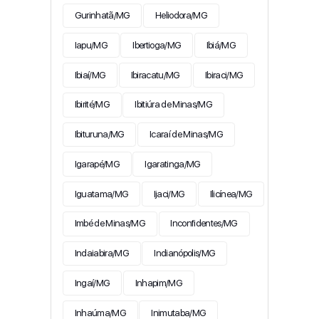
Gurinhatã/MG
Heliodora/MG
Iapu/MG
Ibertioga/MG
Ibiá/MG
Ibiaí/MG
Ibiracatu/MG
Ibiraci/MG
Ibirité/MG
Ibitiúra de Minas/MG
Ibituruna/MG
Icaraí de Minas/MG
Igarapé/MG
Igaratinga/MG
Iguatama/MG
Ijaci/MG
Ilicínea/MG
Imbé de Minas/MG
Inconfidentes/MG
Indaiabira/MG
Indianópolis/MG
Ingaí/MG
Inhapim/MG
Inhaúma/MG
Inimutaba/MG