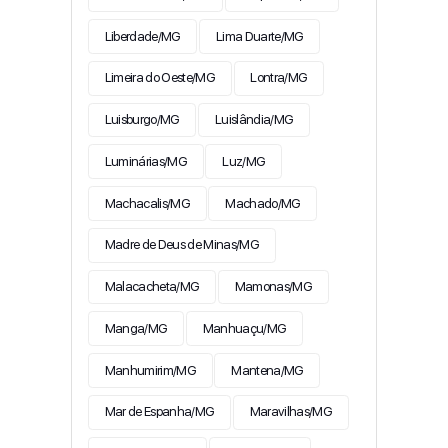
Liberdade/MG
Lima Duarte/MG
Limeira do Oeste/MG
Lontra/MG
Luisburgo/MG
Luislândia/MG
Luminárias/MG
Luz/MG
Machacalis/MG
Machado/MG
Madre de Deus de Minas/MG
Malacacheta/MG
Mamonas/MG
Manga/MG
Manhuaçu/MG
Manhumirim/MG
Mantena/MG
Mar de Espanha/MG
Maravilhas/MG