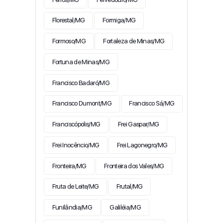
Florestal/MG
Formiga/MG
Formoso/MG
Fortaleza de Minas/MG
Fortuna de Minas/MG
Francisco Badaró/MG
Francisco Dumont/MG
Francisco Sá/MG
Franciscópolis/MG
Frei Gaspar/MG
Frei Inocêncio/MG
Frei Lagonegro/MG
Fronteira/MG
Fronteira dos Vales/MG
Fruta de Leite/MG
Frutal/MG
Funilândia/MG
Galiléia/MG