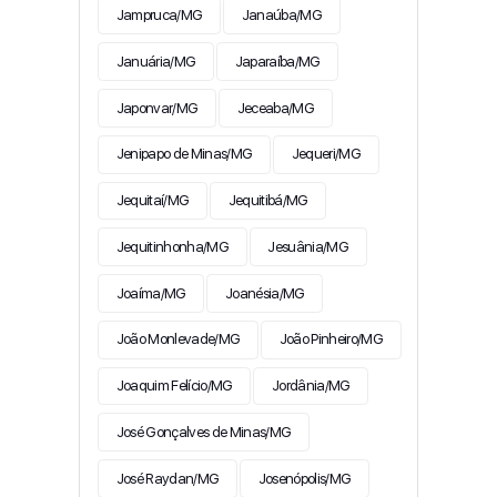
Jampruca/MG
Janaúba/MG
Januária/MG
Japaraíba/MG
Japonvar/MG
Jeceaba/MG
Jenipapo de Minas/MG
Jequeri/MG
Jequitaí/MG
Jequitibá/MG
Jequitinhonha/MG
Jesuânia/MG
Joaíma/MG
Joanésia/MG
João Monlevade/MG
João Pinheiro/MG
Joaquim Felício/MG
Jordânia/MG
José Gonçalves de Minas/MG
José Raydan/MG
Josenópolis/MG