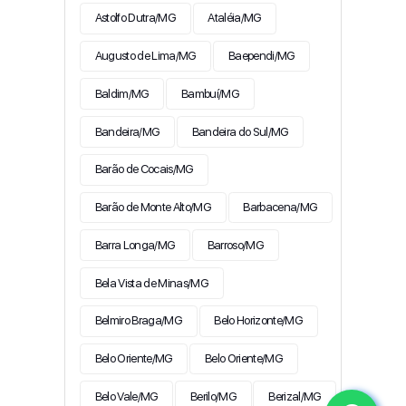
Astolfo Dutra/MG
Ataléia/MG
Augusto de Lima/MG
Baependi/MG
Baldim/MG
Bambuí/MG
Bandeira/MG
Bandeira do Sul/MG
Barão de Cocais/MG
Barão de Monte Alto/MG
Barbacena/MG
Barra Longa/MG
Barroso/MG
Bela Vista de Minas/MG
Belmiro Braga/MG
Belo Horizonte/MG
Belo Oriente/MG
Belo Oriente/MG
Belo Vale/MG
Berilo/MG
Berizal/MG