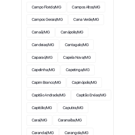
Campo Florido/MG
Campos Altos/MG
Campos Gerais/MG
Cana Verde/MG
Canaã/MG
Canápolis/MG
Candeias/MG
Cantagalo/MG
Caparaó/MG
Capela Nova/MG
Capelinha/MG
Capetinga/MG
Capim Branco/MG
Capinópolis/MG
Capitão Andrade/MG
Capitão Enéas/MG
Capitólio/MG
Caputira/MG
Caraí/MG
Caranaíba/MG
Carandaí/MG
Carangola/MG