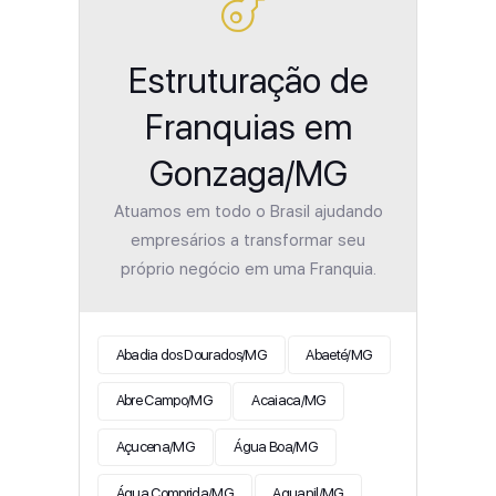
Estruturação de
Franquias em
Gonzaga/MG
Atuamos em todo o Brasil ajudando
empresários a transformar seu
próprio negócio em uma Franquia.
Abadia dos Dourados/MG
Abaeté/MG
Abre Campo/MG
Acaiaca/MG
Açucena/MG
Água Boa/MG
Água Comprida/MG
Aguanil/MG