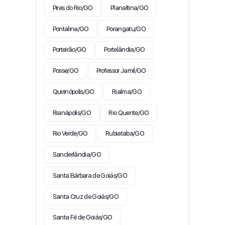
Pires do Rio/GO
Planaltina/GO
Pontalina/GO
Porangatu/GO
Porteirão/GO
Portelândia/GO
Posse/GO
Professor Jamil/GO
Quirinópolis/GO
Rialma/GO
Rianápolis/GO
Rio Quente/GO
Rio Verde/GO
Rubiataba/GO
Sanclerlândia/GO
Santa Bárbara de Goiás/GO
Santa Cruz de Goiás/GO
Santa Fé de Goiás/GO