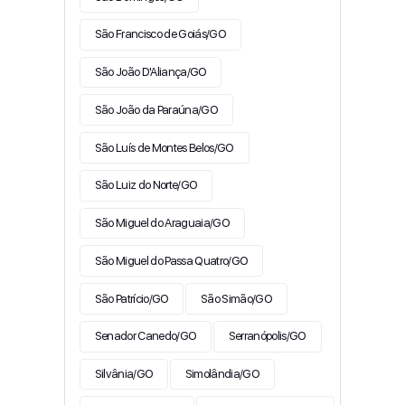
São Francisco de Goiás/GO
São João D'Aliança/GO
São João da Paraúna/GO
São Luís de Montes Belos/GO
São Luiz do Norte/GO
São Miguel do Araguaia/GO
São Miguel do Passa Quatro/GO
São Patrício/GO
São Simão/GO
Senador Canedo/GO
Serranópolis/GO
Silvânia/GO
Simolândia/GO