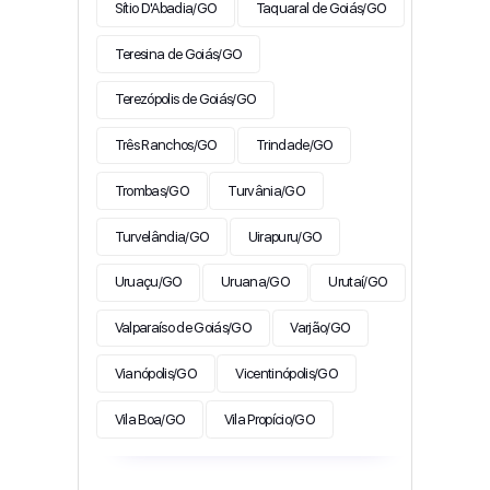
Sítio D'Abadia/GO
Taquaral de Goiás/GO
Teresina de Goiás/GO
Terezópolis de Goiás/GO
Três Ranchos/GO
Trindade/GO
Trombas/GO
Turvânia/GO
Turvelândia/GO
Uirapuru/GO
Uruaçu/GO
Uruana/GO
Urutaí/GO
Valparaíso de Goiás/GO
Varjão/GO
Vianópolis/GO
Vicentinópolis/GO
Vila Boa/GO
Vila Propício/GO