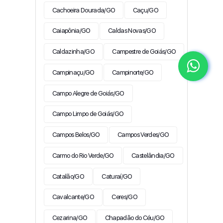
Cachoeira Dourada/GO
Caçu/GO
Caiapônia/GO
Caldas Novas/GO
Caldazinha/GO
Campestre de Goiás/GO
Campinaçu/GO
Campinorte/GO
Campo Alegre de Goiás/GO
Campo Limpo de Goiás/GO
Campos Belos/GO
Campos Verdes/GO
Carmo do Rio Verde/GO
Castelândia/GO
Catalão/GO
Caturaí/GO
Cavalcante/GO
Ceres/GO
Cezarina/GO
Chapadão do Céu/GO