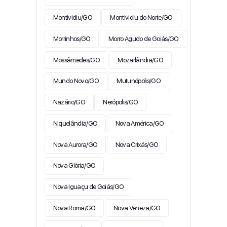
Montividiu/GO
Montividiu do Norte/GO
Morrinhos/GO
Morro Agudo de Goiás/GO
Mossâmedes/GO
Mozarlândia/GO
Mundo Novo/GO
Mutunópolis/GO
Nazário/GO
Nerópolis/GO
Niquelândia/GO
Nova América/GO
Nova Aurora/GO
Nova Crixás/GO
Nova Glória/GO
Nova Iguaçu de Goiás/GO
Nova Roma/GO
Nova Veneza/GO