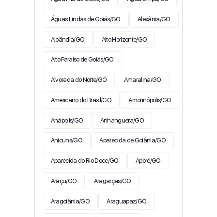
Águas Lindas de Goiás/GO
Alexânia/GO
Aloândia/GO
Alto Horizonte/GO
Alto Paraíso de Goiás/GO
Alvorada do Norte/GO
Amaralina/GO
Americano do Brasil/GO
Amorinópolis/GO
Anápolis/GO
Anhangüera/GO
Anicuns/GO
Aparecida de Goiânia/GO
Aparecida do Rio Doce/GO
Aporé/GO
Araçu/GO
Aragarças/GO
Aragoiânia/GO
Araguapaz/GO