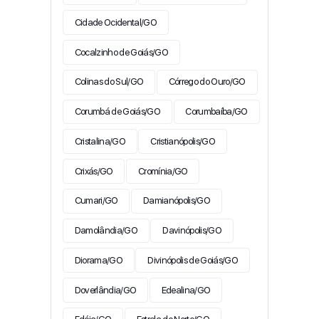
Cidade Ocidental/GO
Cocalzinho de Goiás/GO
Colinas do Sul/GO
Córrego do Ouro/GO
Corumbá de Goiás/GO
Corumbaíba/GO
Cristalina/GO
Cristianópolis/GO
Crixás/GO
Cromínia/GO
Cumari/GO
Damianópolis/GO
Damolândia/GO
Davinópolis/GO
Diorama/GO
Divinópolis de Goiás/GO
Doverlândia/GO
Edealina/GO