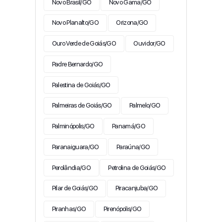
Novo Brasil/GO
Novo Gama/GO
Novo Planalto/GO
Orizona/GO
Ouro Verde de Goiás/GO
Ouvidor/GO
Padre Bernardo/GO
Palestina de Goiás/GO
Palmeiras de Goiás/GO
Palmelo/GO
Palminópolis/GO
Panamá/GO
Paranaiguara/GO
Paraúna/GO
Perolândia/GO
Petrolina de Goiás/GO
Pilar de Goiás/GO
Piracanjuba/GO
Piranhas/GO
Pirenópolis/GO