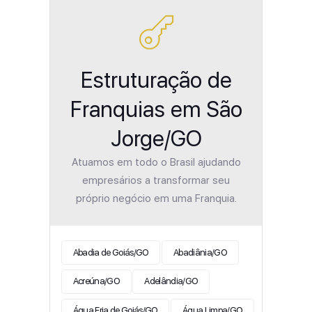
Estruturação de
Franquias em São
Jorge/GO
Atuamos em todo o Brasil ajudando
empresários a transformar seu
próprio negócio em uma Franquia.
Abadia de Goiás/GO
Abadiânia/GO
Acreúna/GO
Adelândia/GO
Água Fria de Goiás/GO
Água Limpa/GO