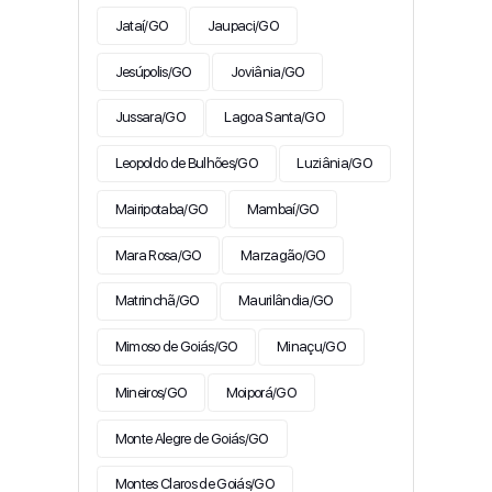
Jataí/GO
Jaupaci/GO
Jesúpolis/GO
Joviânia/GO
Jussara/GO
Lagoa Santa/GO
Leopoldo de Bulhões/GO
Luziânia/GO
Mairipotaba/GO
Mambaí/GO
Mara Rosa/GO
Marzagão/GO
Matrinchã/GO
Maurilândia/GO
Mimoso de Goiás/GO
Minaçu/GO
Mineiros/GO
Moiporá/GO
Monte Alegre de Goiás/GO
Montes Claros de Goiás/GO