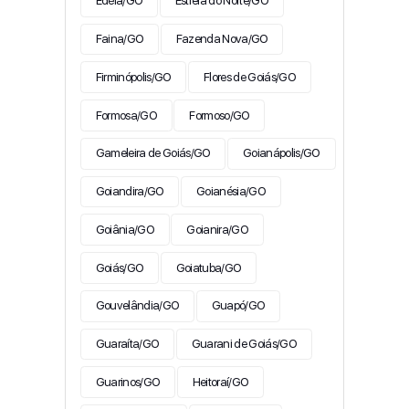
Edéia/GO
Estrela do Norte/GO
Faina/GO
Fazenda Nova/GO
Firminópolis/GO
Flores de Goiás/GO
Formosa/GO
Formoso/GO
Gameleira de Goiás/GO
Goianápolis/GO
Goiandira/GO
Goianésia/GO
Goiânia/GO
Goianira/GO
Goiás/GO
Goiatuba/GO
Gouvelândia/GO
Guapó/GO
Guaraíta/GO
Guarani de Goiás/GO
Guarinos/GO
Heitoraí/GO