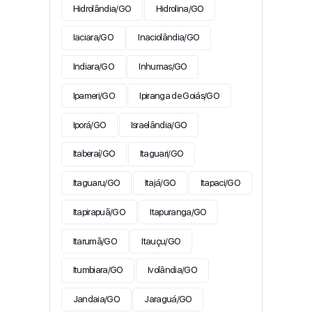
Hidrolândia/GO
Hidrolina/GO
Iaciara/GO
Inaciolândia/GO
Indiara/GO
Inhumas/GO
Ipameri/GO
Ipiranga de Goiás/GO
Iporá/GO
Israelândia/GO
Itaberaí/GO
Itaguari/GO
Itaguaru/GO
Itajá/GO
Itapaci/GO
Itapirapuã/GO
Itapuranga/GO
Itarumã/GO
Itauçu/GO
Itumbiara/GO
Ivolândia/GO
Jandaia/GO
Jaraguá/GO