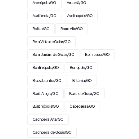
Arenópolis/GO
Aruanã/GO
Aurilândia/GO
Avelinópolis/GO
Baliza/GO
Barro Alto/GO
Bela Vista de Goiás/GO
Bom Jardim de Goiás/GO
Bom Jesus/GO
Bonfinópolis/GO
Bonópolis/GO
Brazabrantes/GO
Britânia/GO
Buriti Alegre/GO
Buriti de Goiás/GO
Buritinópolis/GO
Cabeceiras/GO
Cachoeira Alta/GO
Cachoeira de Goiás/GO