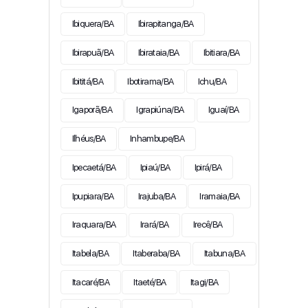
Ibiquera/BA
Ibirapitanga/BA
Ibirapuã/BA
Ibirataia/BA
Ibitiara/BA
Ibititá/BA
Ibotirama/BA
Ichu/BA
Igaporã/BA
Igrapiúna/BA
Iguaí/BA
Ilhéus/BA
Inhambupe/BA
Ipecaetá/BA
Ipiaú/BA
Ipirá/BA
Ipupiara/BA
Irajuba/BA
Iramaia/BA
Iraquara/BA
Irará/BA
Irecê/BA
Itabela/BA
Itaberaba/BA
Itabuna/BA
Itacaré/BA
Itaeté/BA
Itagi/BA