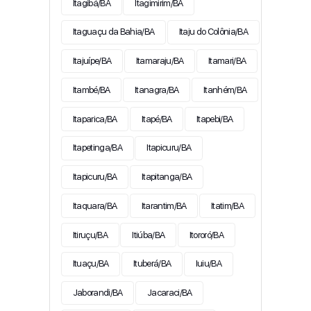
Itagibá/BA
Itagimirim/BA
Itaguaçu da Bahia/BA
Itaju do Colônia/BA
Itajuípe/BA
Itamaraju/BA
Itamari/BA
Itambé/BA
Itanagra/BA
Itanhém/BA
Itaparica/BA
Itapé/BA
Itapebi/BA
Itapetinga/BA
Itapicuru/BA
Itapicuru/BA
Itapitanga/BA
Itaquara/BA
Itarantim/BA
Itatim/BA
Itiruçu/BA
Itiúba/BA
Itororó/BA
Ituaçu/BA
Ituberá/BA
Iuiu/BA
Jaborandi/BA
Jacaraci/BA