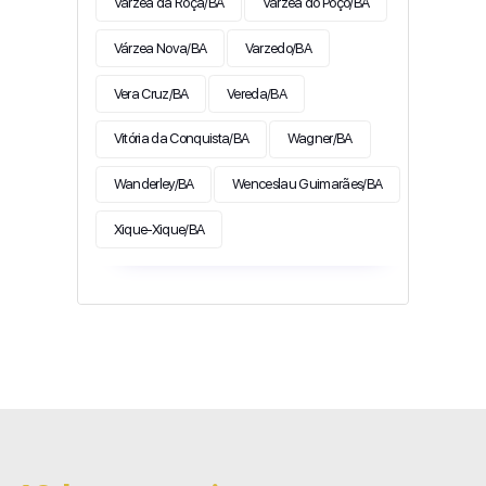
Várzea da Roça/BA
Várzea do Poço/BA
Várzea Nova/BA
Varzedo/BA
Vera Cruz/BA
Vereda/BA
Vitória da Conquista/BA
Wagner/BA
Wanderley/BA
Wenceslau Guimarães/BA
Xique-Xique/BA