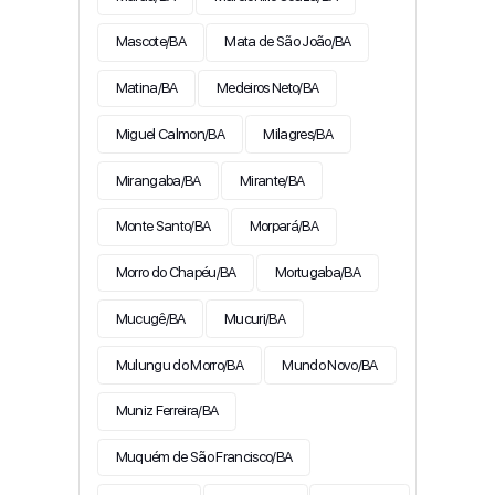
Mascote/BA
Mata de São João/BA
Matina/BA
Medeiros Neto/BA
Miguel Calmon/BA
Milagres/BA
Mirangaba/BA
Mirante/BA
Monte Santo/BA
Morpará/BA
Morro do Chapéu/BA
Mortugaba/BA
Mucugê/BA
Mucuri/BA
Mulungu do Morro/BA
Mundo Novo/BA
Muniz Ferreira/BA
Muquém de São Francisco/BA