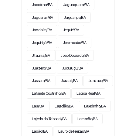
Jacobina/BA
Jaguaquara/BA
Jaguarari/BA
Jaguaripe/BA
Jandaíra/BA
Jequié/BA
Jequiriçá/BA
Jeremoabo/BA
Jitaúna/BA
João Dourado/BA
Juazeiro/BA
Jucuruçu/BA
Jussara/BA
Jussari/BA
Jussiape/BA
Lafaiete Coutinho/BA
Lagoa Real/BA
Laje/BA
Lajedão/BA
Lajedinho/BA
Lajedo do Tabocal/BA
Lamarão/BA
Lapão/BA
Lauro de Freitas/BA