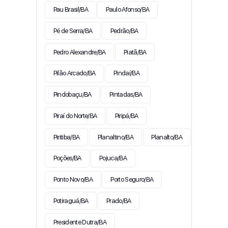
Pau Brasil/BA
Paulo Afonso/BA
Pé de Serra/BA
Pedrão/BA
Pedro Alexandre/BA
Piatã/BA
Pilão Arcado/BA
Pindaí/BA
Pindobaçu/BA
Pintadas/BA
Piraí do Norte/BA
Piripá/BA
Piritiba/BA
Planaltino/BA
Planalto/BA
Poções/BA
Pojuca/BA
Ponto Novo/BA
Porto Seguro/BA
Potiraguá/BA
Prado/BA
Presidente Dutra/BA