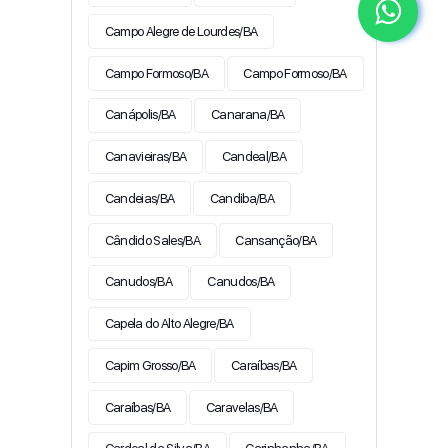
Campo Alegre de Lourdes/BA
Campo Formoso/BA
Campo Formoso/BA
Canápolis/BA
Canarana/BA
Canavieiras/BA
Candeal/BA
Candeias/BA
Candiba/BA
Cândido Sales/BA
Cansanção/BA
Canudos/BA
Canudos/BA
Capela do Alto Alegre/BA
Capim Grosso/BA
Caraíbas/BA
Caraíbas/BA
Caravelas/BA