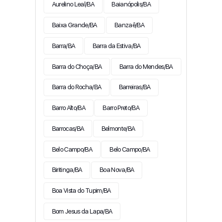
Aurelino Leal/BA
Baianópolis/BA
Baixa Grande/BA
Banzaê/BA
Barra/BA
Barra da Estiva/BA
Barra do Choça/BA
Barra do Mendes/BA
Barra do Rocha/BA
Barreiras/BA
Barro Alto/BA
Barro Preto/BA
Barrocas/BA
Belmonte/BA
Belo Campo/BA
Belo Campo/BA
Biritinga/BA
Boa Nova/BA
Boa Vista do Tupim/BA
Bom Jesus da Lapa/BA