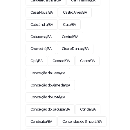
Cardeal da Silva/BA
Carinhanha/BA
Casa Nova/BA
Castro Alves/BA
Catolândia/BA
Catu/BA
Caturama/BA
Central/BA
Chorrochó/BA
Cícero Dantas/BA
Cipó/BA
Coaraci/BA
Cocos/BA
Conceição da Feira/BA
Conceição do Almeida/BA
Conceição do Coité/BA
Conceição do Jacuípe/BA
Conde/BA
Condeúba/BA
Contendas do Sincorá/BA