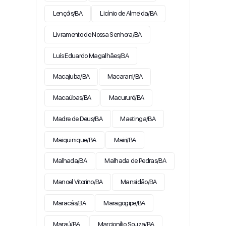
Lençóis/BA
Licínio de Almeida/BA
Livramento de Nossa Senhora/BA
Luís Eduardo Magalhães/BA
Macajuba/BA
Macarani/BA
Macaúbas/BA
Macururé/BA
Madre de Deus/BA
Maetinga/BA
Maiquinique/BA
Mairi/BA
Malhada/BA
Malhada de Pedras/BA
Manoel Vitorino/BA
Mansidão/BA
Maracás/BA
Maragogipe/BA
Maraú/BA
Marcionílio Souza/BA