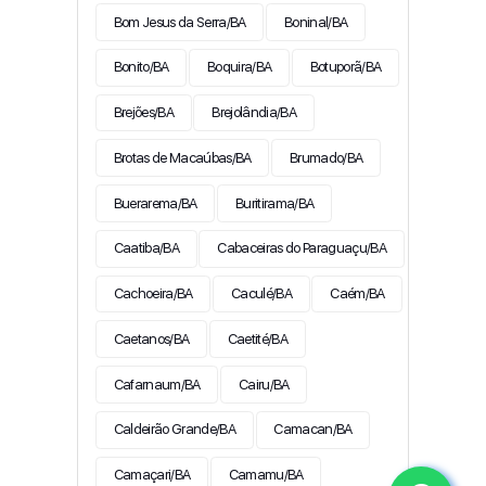
Bom Jesus da Serra/BA
Boninal/BA
Bonito/BA
Boquira/BA
Botuporã/BA
Brejões/BA
Brejolândia/BA
Brotas de Macaúbas/BA
Brumado/BA
Buerarema/BA
Buritirama/BA
Caatiba/BA
Cabaceiras do Paraguaçu/BA
Cachoeira/BA
Caculé/BA
Caém/BA
Caetanos/BA
Caetité/BA
Cafarnaum/BA
Cairu/BA
Caldeirão Grande/BA
Camacan/BA
Camaçari/BA
Camamu/BA