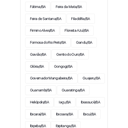
Fátima/BA
Feira da Mata/BA
Feira de Santana/BA
Filadélfia/BA
Firmino Alves/BA
Floresta Azul/BA
Formosa do Rio Preto/BA
Gandu/BA
Gavião/BA
Gentio do Ouro/BA
Glória/BA
Gongogi/BA
Governador Mangabeira/BA
Guajeru/BA
Guanambi/BA
Guaratinga/BA
Heliópolis/BA
Iaçu/BA
Ibiassucê/BA
Ibicaraí/BA
Ibicoara/BA
Ibicuí/BA
Ibipeba/BA
Ibipitanga/BA