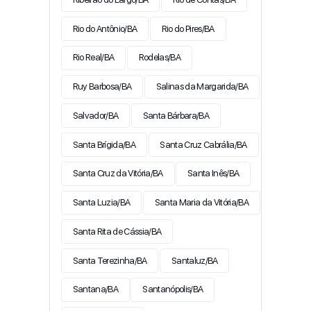
Rio do Antônio/BA
Rio do Pires/BA
Rio Real/BA
Rodelas/BA
Ruy Barbosa/BA
Salinas da Margarida/BA
Salvador/BA
Santa Bárbara/BA
Santa Brígida/BA
Santa Cruz Cabrália/BA
Santa Cruz da Vitória/BA
Santa Inês/BA
Santa Luzia/BA
Santa Maria da Vitória/BA
Santa Rita de Cássia/BA
Santa Terezinha/BA
Santaluz/BA
Santana/BA
Santanópolis/BA