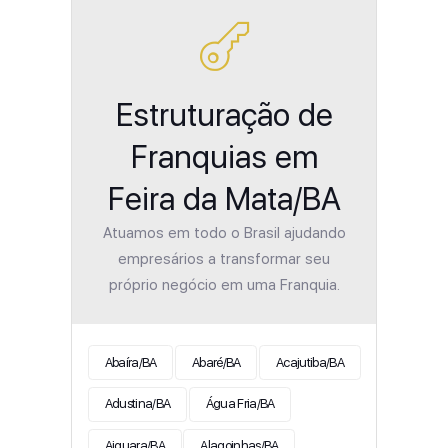
Estruturação de
Franquias em
Feira da Mata/BA
Atuamos em todo o Brasil ajudando
empresários a transformar seu
próprio negócio em uma Franquia.
Abaíra/BA
Abaré/BA
Acajutiba/BA
Adustina/BA
Água Fria/BA
Aiquara/BA
Alagoinhas/BA