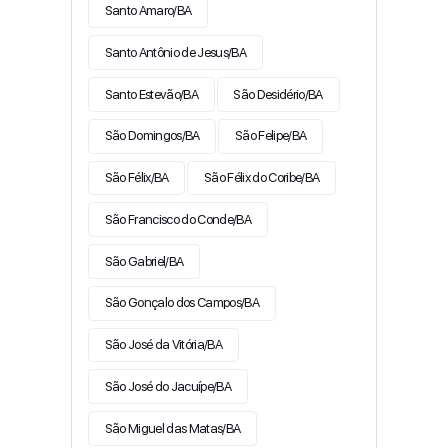
Santo Amaro/BA
Santo Antônio de Jesus/BA
Santo Estevão/BA
São Desidério/BA
São Domingos/BA
São Felipe/BA
São Félix/BA
São Félix do Coribe/BA
São Francisco do Conde/BA
São Gabriel/BA
São Gonçalo dos Campos/BA
São José da Vitória/BA
São José do Jacuípe/BA
São Miguel das Matas/BA