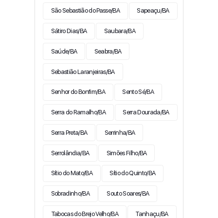
São Sebastião do Passe/BA
Sapeaçu/BA
Sátiro Dias/BA
Saubara/BA
Saúde/BA
Seabra/BA
Sebastião Laranjeiras/BA
Senhor do Bonfim/BA
Sento Sé/BA
Serra do Ramalho/BA
Serra Dourada/BA
Serra Preta/BA
Serrinha/BA
Serrolândia/BA
Simões Filho/BA
Sítio do Mato/BA
Sítio do Quinto/BA
Sobradinho/BA
Souto Soares/BA
Tabocas do Brejo Velho/BA
Tanhaçu/BA