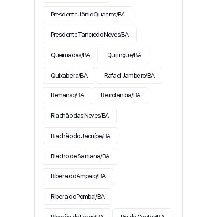
Presidente Jânio Quadros/BA
Presidente Tancredo Neves/BA
Queimadas/BA
Quijingue/BA
Quixabeira/BA
Rafael Jambeiro/BA
Remanso/BA
Retirolândia/BA
Riachão das Neves/BA
Riachão do Jacuípe/BA
Riacho de Santana/BA
Ribeira do Amparo/BA
Ribeira do Pombal/BA
Ribeirão do Largo/BA
Rio de Contas/BA