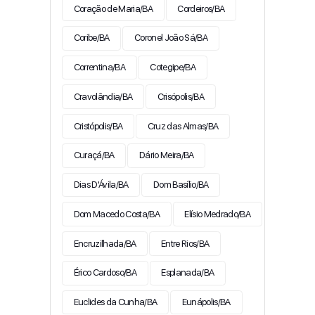
Coração de Maria/BA
Cordeiros/BA
Coribe/BA
Coronel João Sá/BA
Correntina/BA
Cotegipe/BA
Cravolândia/BA
Crisópolis/BA
Cristópolis/BA
Cruz das Almas/BA
Curaçá/BA
Dário Meira/BA
Dias D'Ávila/BA
Dom Basílio/BA
Dom Macedo Costa/BA
Elísio Medrado/BA
Encruzilhada/BA
Entre Rios/BA
Érico Cardoso/BA
Esplanada/BA
Euclides da Cunha/BA
Eunápolis/BA