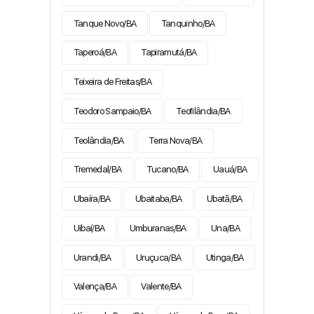
Tanque Novo/BA
Tanquinho/BA
Taperoá/BA
Tapiramutá/BA
Teixeira de Freitas/BA
Teodoro Sampaio/BA
Teofilândia/BA
Teolândia/BA
Terra Nova/BA
Tremedal/BA
Tucano/BA
Uauá/BA
Ubaíra/BA
Ubaitaba/BA
Ubatã/BA
Uibaí/BA
Umburanas/BA
Una/BA
Urandi/BA
Uruçuca/BA
Utinga/BA
Valença/BA
Valente/BA