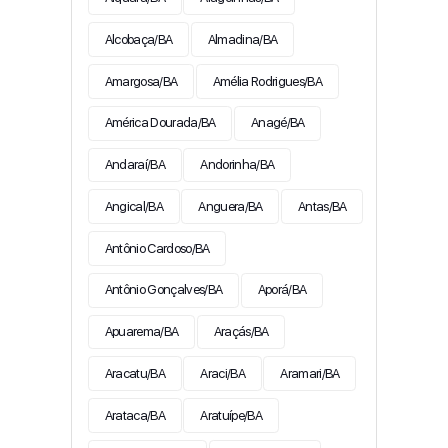
Alcobaça/BA
Almadina/BA
Amargosa/BA
Amélia Rodrigues/BA
América Dourada/BA
Anagé/BA
Andaraí/BA
Andorinha/BA
Angical/BA
Anguera/BA
Antas/BA
Antônio Cardoso/BA
Antônio Gonçalves/BA
Aporá/BA
Apuarema/BA
Araçás/BA
Aracatu/BA
Araci/BA
Aramari/BA
Arataca/BA
Aratuípe/BA